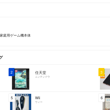
家庭用ゲーム機本体
グ
2
3
任天堂
ニンテンドウ
5
Wii
6
ウィー