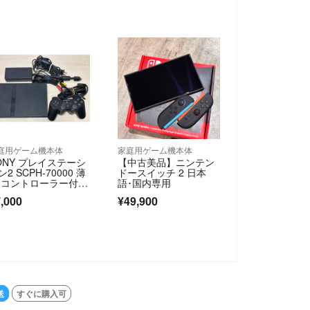
庭用ゲーム機本体
家庭用ゲーム機本体
ONY プレイステーシ
【中古美品】ニンテン
ン2 SCPH-70000 薄
ドースイッチ 2 日本
 コントローラー付
語･国内専用
属
,000
¥49,900
送
すぐに購入可