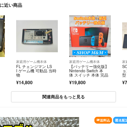
ル」に近い商品
家庭用ゲーム機本体
家庭用ゲーム機本体
家
FL チェンジマン LS
【バッテリー強化版】
S
I ゲーム機 可動品 当時
Nintendo Switch 本
ョ
物
体 スイッチ 本体 完品
型
¥14,800
¥19,800
¥7
関連商品をもっと見る
送料込
匿名配