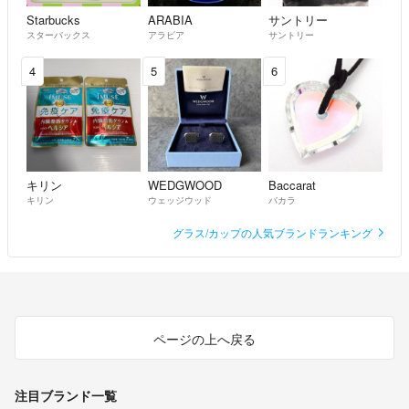
Starbucks
ARABIA
サントリー
スターバックス
アラビア
サントリー
4
5
6
キリン
WEDGWOOD
Baccarat
キリン
ウェッジウッド
バカラ
グラス/カップの人気ブランドランキング
ページの上へ戻る
注目ブランド一覧