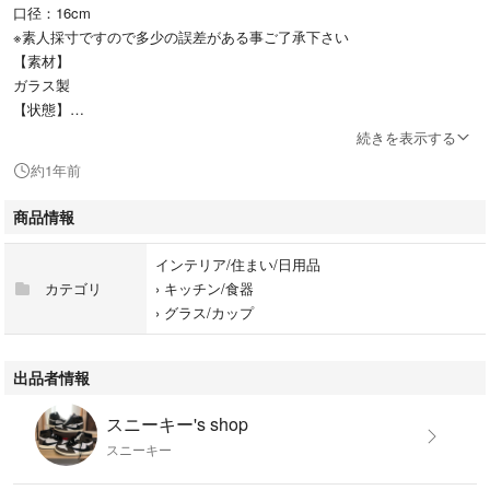
口径：16cm
※素人採寸ですので多少の誤差がある事ご了承下さい
【素材】
ガラス製
【状態】
未使用
続きを表示する
約1年前
メキシコのブランドCrisa社製のラージブランデーグラスとなります。
未使用ではありますが、一度開封しておりますので細かな汚れ等はご了承
商品情報
下さい。
インテリア/住まい/日用品
ラージブランデー 特大ブランデーグラス 巨大グラス 特大グラス 出世グラ
カテゴリ
›
キッチン/食器
ス 出世サワー 特大ワイングラス ハンドメイド ものまね ゆうたろう イン
›
グラス/カップ
テリア 金魚鉢
ブランド：Crisa
出品者情報
スニーキー's shop
スニーキー