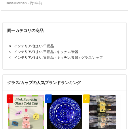
BassMicchan
- 約1年前
同一カテゴリの商品
インテリア/住まい/日用品
インテリア/住まい/日用品
›
キッチン/食器
インテリア/住まい/日用品
›
キッチン/食器
›
グラス/カップ
グラス/カップの人気ブランドランキング
1
2
3