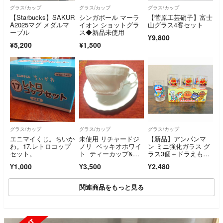
グラス/カップ
グラス/カップ
グラス/カップ
【Starbucks】SAKUR
シンガポール マーラ
【菅原工芸硝子】富士
A2025マグ メダルマ
イオン ショットグラ
山グラス4客セット
ーブル
ス◆新品未使用
¥9,800
¥5,200
¥1,500
グラス/カップ
グラス/カップ
グラス/カップ
エニマイくじ。ちいか
未使用 リチャードジ
【新品】アンパンマ
わ。17.レトロコップ
ノリ ベッキオホワイ
ン ミニ強化ガラス グ
セット。
ト ティーカップ&ソ
ラス3個＋ドラえも
ーサー その3
ん 1個 計4個セット
¥1,000
¥3,500
¥2,480
関連商品をもっと見る
SOLD OUT