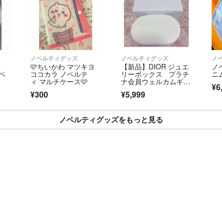
雑誌付録
自宅保管品となり
発送は平日のみと
ノベルティグッズ
ノベルティグッズ
ノ
喫煙者 ペットは
🩷ちいかわ マツキヨ
【新品】DIOR ジュエ
ノ
ベ
ココカラ ノベルテ
リーボックス プラチ
ニ
フルタイムで仕事
ィ マルチケース🩷
ナ会員ウェルカムギフ
¥6
ト
す ご了承くださ
¥300
¥5,999
お互いが気持ち良
くお願い致します
ノベルティグッズをもっと見る