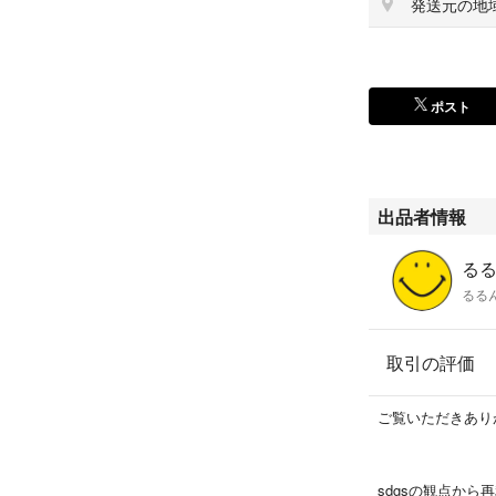
発送元の地
ポスト
出品者情報
るるん
るる
取引の評価
ご覧いただきあり
sdgsの観点か