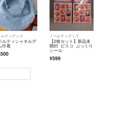
ます ご理解の上ご購入宜しくお願い致します
させていただきます
ベルティグッズ
ノベルティグッズ
いません
ベルティシャネルデ
【2枚セット】新品未
ム巾着
開封 ビスコ ぷっくり
をしている為 コメントが遅くなることがありま
シール
,500
い
¥599
くお取引できるよう心がけております どうぞ宜し