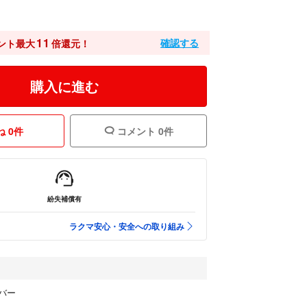
11
確認する
ント最大
倍還元！
購入に進む
 0件
コメント 0件
紛失補償有
ラクマ安心・安全への取り組み
バー