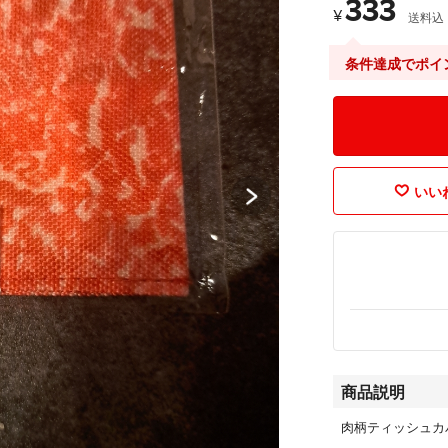
333
¥
送料込
条件達成でポイ
いいね
商品説明
肉柄ティッシュカ