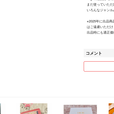
まだ使っていただ
いろんなジャンル
※2025年に出
はご遠慮いただけ
出品時にも適正価
お値下げ希望に関
があります
あらかじめご了承
コメント
梱包を簡易にさせ
します
1500円以上の
(梱包に余裕がある
子供服
レディース洋服
化粧品
おもちゃ