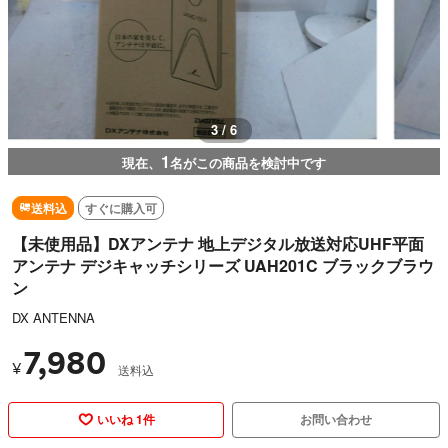
3 / 6
1
現在、
名がこの商品を検討中です
送料込
すぐに購入可
【未使用品】DXアンテナ 地上デジタル放送対応UHF平面
アンテナ デジキャッチシリーズ UAH201C ブラックブラウ
ン
DX ANTENNA
7,980
¥
送料込
いいね 1件
お問い合わせ