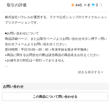
※東北・北海道沖縄へは別途送料かかります。
取引の評価
445
8
3
送料を加えた料金に変更して再度出品しますので一度お問い合わせくだ
さいませ。
株式会社パラレルが運営する、ラクマ公式ショップのリサイクルショッ
そのままご注文された場合は一旦キャンセルさせていただきお客様専用
プリステーションです。
にて再出品しますので再度ご注文をお願いします。
日時指定が出来ます。2週間以上は指定できません。
■お問い合わせについて
関西中四国は翌日午前～
商品詳細ページ、または取引ページよりお問い合わせボタン押下＞問い
関東・九州・中部は翌日午後～
合わせフォームよりお問い合わせください。
東北へは翌々日午前～※送料別途かかります
受付時間：平日10:00～20：00（年末年始を除き年中無休）
北海道沖縄へは翌々日午後～（船便の場合確認必要です）※送料別途かか
※商品に関するお問合せの際は該当商品の商品名をお伝えください
ります
※お値引きの対応は一切行っておりません
※こちらの都合で同梱する場合がございますが他の送料がかかる商品の同
■お取引について
続きを表示する
梱はお断りします。
当店はラクマの規約に則り営業させて頂いております。
弊社の商品は1点物が多く在庫限りの出品です。
特定のお客様に対するお取り置きや専用ページには対応できかねます。
お問い合わせ
またお問い合わせの有無に関わらず、ご購入は先着順とさせて頂いてお
匿名発送はできません。
ります。
この商品について問い合わせる
お値引きを要求されましても弊社では最安価格にて出品しておりますので
■注文後の配送先変更について
お応えしかねます。
当店ではご注文確定後の配送先変更は対応できかねます。