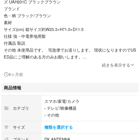
ズ UAH201C ブラックブラウン
ブランド
色・柄 ブラック/ブラウン
素材
サイズ(cm) 箱サイズ約W23.3×H71.0×D11.5
仕様 強・中電界地用製
付属品 取説
その他 未使用品です。 宅急便でお送りします。 現状になりますのでUS
ED品にご理解のある方のみお願いします。
参考ランク
続きを表示する
商品状態 新品
6ヶ月前
●業界初！ブースターが取付けできる新構造
・平面アンテナの背面にブースターが取付けできる業界初の新構造ですの
商品情報
で、すっきりきれいな設置ができます。従来のようにブースターが露出し
てしまい住宅の外観を損ねることはありません。
スマホ/家電/カメラ
●業界最軽量※１で省施工
カテゴリ
›
テレビ/映像機器
・当社従来品と比べ、最大４２％の軽量化※２（業界最軽量）を実現し、
›
その他
持ち運びやすい手持ち溝がありますので、不安定な高所での取付作業も安
心・安全にできるようになりました。
サイズ
種類を選択する
※１ ２０１６年３月現在（当社調べ）２０・２６素子相当モデルの家庭用
平面アンテナにおいて
ブランド
DX ANTENNA