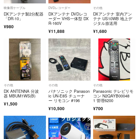
映像用ケーブル
DVDレコーダー
その他
DXアンテナ製2分配器
DXアンテナ DVDレコ
DXアンテナ 室内アン
「DR-10」
ーダー VHS一体型 DX
テナ US10WB 地上デ
R-160V
ジタル放送用
¥980
¥11,888
¥1,680
その他
その他
その他
DX ANTENNA 分波
パナソニック Panason
Panasonic テレビリモ
器 MBUM1WS(B)
ic UN-E8S チューナ
コン N2QAYB00048
ー リモコン #196
1 管理6200
¥1,500
¥10,500
¥700