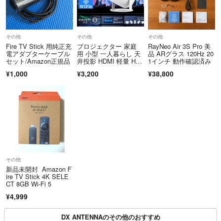
その他
その他
その他
Fire TV Stick 用純正充
プロジェクター 家庭
RayNeo Air 3S Pro 美
電アダプターケーブル
用 小型 一人暮らし 天
品 ARグラス 120Hz 20
セット/Amazon正規品
井投影 HDMI 軽量 HY3
1インチ 動作確認済み
00
¥1,000
¥3,200
¥38,800
その他
新品未開封 Amazon F
ire TV Stick 4K SELE
CT 8GB Wi-Fi 5
¥4,999
DX ANTENNAのその他のおすすめ