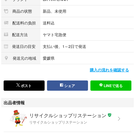
※２ ＵＡＨ２６１シリーズ従来比
商品の状態
新品、未使用
●最大１７％の小型化※を実現
・当社従来品と比べ、最大１７％の小型化※を実現しましたので、作業も
配送料の負担
送料込
しやすく、住宅の外観を損ねず、すっきり設置できます。
※ＵＡＨ２６１シリーズ投影面積 当社従来品比
配送方法
ヤマト宅急便
●カンタン取付構造
・本体を取付金具に装着すれば、あとはボルトを締めるだけの省施工です
発送日の目安
支払い後、1～2日で発送
ので、ワンタッチで簡単に取付けられます。
発送元の地域
愛媛県
●加工不要な防水キャップ
・従来の防水キャップは同軸ケーブルの加工前に防水キャップの先端をカ
購入の流れを確認する
ットし、同軸ケーブルを通す手間がありましたが、新型の防水キャップは
キャップの加工は不要で、接栓を取付けたまま通せます。
●耐風速５０ｍ／ｓ
ポスト
シェア
LINEで送る
・近年の豪雨や強風などの異常気象にも耐えられるよう、耐風速を４０ｍ
／ｓ（当社従来品）から５０ｍ／ｓに強度アップしました
出品者情報
梱包して宅急便にて発送させていただきます。
リサイクルショップリステーション
午前中のご決済で当日発送できます。
リサイクルショップリステーション
関東～関西・中四国・九州へは送料無料です。