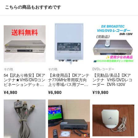
この商品のほかにもいろいろな中古品や未使用品を出品しています。
ご注文前にご登録情報に誤りがないかご確認の上、ご注文手続きへお進
こちらの商品もおすすめです
みください。
こちらの商品はラクマ公式ショップのリサイクルショップリステーション
が出品しています。
■お酒の販売について
20歳未満の方への酒類の販売は固くお断りしています。
よろしければ リサイクルショップリステーション で検索いただくか
#restation よりご覧くださいませ。
▼適格請求書発行事業者登録番号
T3500001005770
こちらのアカウントはラクマ公式パートナーの株式会社パラレルによっ
その他
その他
DVDレコーダー
て運営されています。
54【訳あり格安】DXア
【未使用品】DXアンテ
【完動品/美品】DXア
ンテナ★VHS/DVDコン
ナ770MHz帯用双方向
ンテナ VHS/DVDレコ
▼特商法
ビネーションデッキDV
上り帯域パス用ブース
ーダー DVR-120V
https://fril.jp/ts/official/law/a421/
-140
タ-（着脱式電源）F30
¥4,980
¥6,980
¥19,980
▼返品特約
L1CH
https://fril.jp/ts/official/law/a421/#return_policy