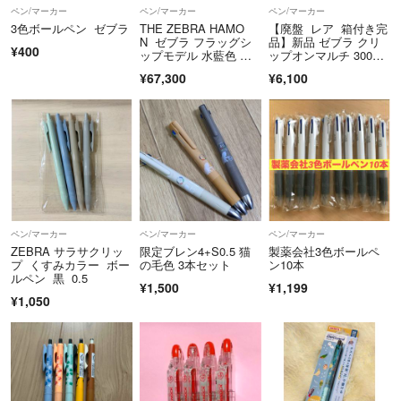
ペン/マーカー
ペン/マーカー
ペン/マーカー
3色ボールペン ゼブラ
THE ZEBRA HAMO
【廃盤 レア 箱付き完
N ゼブラ フラッグシ
品】新品 ゼブラ クリ
¥400
ップモデル 水藍色 み
ップオンマルチ 300
ずあい
0 多機能ペン 4+1 スタ
¥67,300
¥6,100
イリッシュブルー
ペン/マーカー
ペン/マーカー
ペン/マーカー
ZEBRA サラサクリッ
限定ブレン4+S0.5 猫
製薬会社3色ボールペ
プ くすみカラー ボー
の毛色 3本セット
ン10本
ルペン 黒 0.5
¥1,500
¥1,199
¥1,050