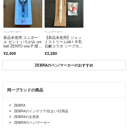
ペン/マーカー
ペン/マーカー
新品未使用 ユニボー
【新品未使用】ジェッ
ル ゼント いろがみ uni
トストリーム4&1 牛乳
ball ZENTO one P 限
石鹸コラボ ソープホワ
定 0.38mm 替芯付き
イト 限定 ミニチュア
¥2,400
¥3,280
チャーム付き
ZEBRAのペン/マーカーのおすすめ
同一ブランドの商品
ZEBRA
ZEBRAのインテリア/住まい/日用品
ZEBRAの文房具
ZEBRAのペン/マーカー