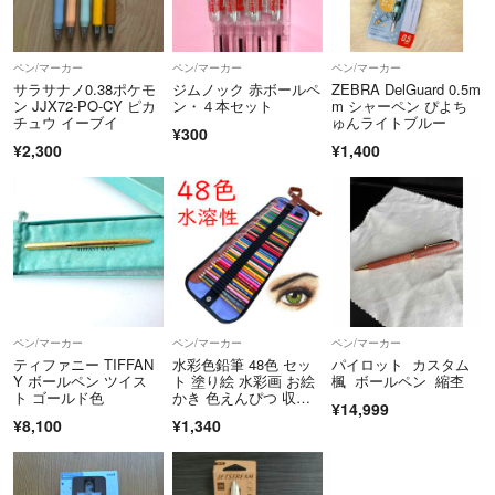
ペン/マーカー
ペン/マーカー
ペン/マーカー
サラサナノ0.38ポケモ
ジムノック 赤ボールペ
ZEBRA DelGuard 0.5m
ン JJX72-PO-CY ピカ
ン・４本セット
m シャーペン ぴよち
チュウ イーブイ
ゅんライトブルー
¥300
¥2,300
¥1,400
ペン/マーカー
ペン/マーカー
ペン/マーカー
ティファニー TIFFAN
水彩色鉛筆 48色 セッ
パイロット カスタム
Y ボールペン ツイス
ト 塗り絵 水彩画 お絵
楓 ボールペン 縮杢
ト ゴールド色
かき 色えんぴつ 収納
¥14,999
ケース
¥8,100
¥1,340