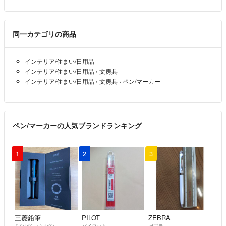
同一カテゴリの商品
インテリア/住まい/日用品
インテリア/住まい/日用品
›
文房具
インテリア/住まい/日用品
›
文房具
›
ペン/マーカー
ペン/マーカーの人気ブランドランキング
1
2
3
三菱鉛筆
PILOT
ZEBRA
ミツビシエンピツ
パイロット
ゼブラ