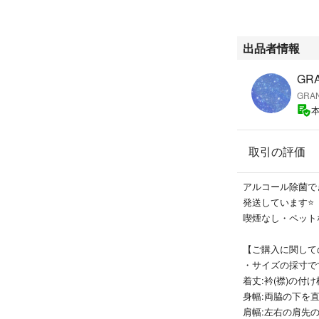
#URBANRESE
#GROBALWOR
#LAKOLE ラコレ
出品者情報
#THESHOPTK
#GAP ギャップ
GRA
#ZARA ザラ
GRA
#Bershka ベルシ
#BEAMS ビーム
#TK タケオキクチ
取引の評価
#MK ミシェルク
#BOYCOTT ボイ
#RAGEBLUE 
アルコール除菌で
#UNIQLO ユニク
発送しています⭐
#GU ジーユー
喫煙なし・ペット
#RUPERT ルパー
#UNITEDARR
【ご購入に関して
#nanounivers
・サイズの採寸で
#SHIPS シップス
着丈:衿(襟)の付
#HARE ハレ
身幅:両脇の下を
#CIAOPANIC 
肩幅:左右の肩先