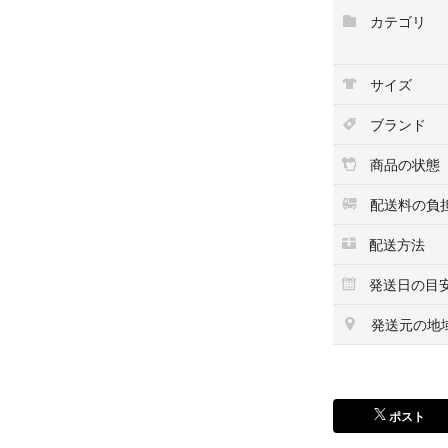
【素材】
カテゴリ
綿 100%
サイズ
※新品ですが自宅
神経質な方はお控
ブランド
※こちらはサンプ
ご理解の上、ご購
商品の状態
配送料の負
#トップス
配送方法
#長袖シャツ
#シャツ
発送日の目
#ドレスシャツ
#ビジネスシャツ
発送元の地
#バーバリー
#BURBERRY
#ブラックレーベ
#BLACKLABELC
ポスト
#バーバリーブラ
#BURBERRYBLA