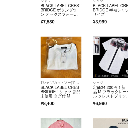
シャツ
シャツ
BLACK LABEL CREST
BLACK LABEL CR
BRIDGE ボタンダウ
BRIDGE 半袖シャツ
ン オックスフォード
サイズ
シャツ クレストブリ
¥7,580
¥3,999
ッジ チェック グレ
ー Mサイズ
Tシャツ/カットソー(半袖/袖なし)
シャツ
BLACK LABEL CREST
定価24,200円！新
BRIDGE Tシャツ 新品
品 M ブラックレー
未使用 タグ付 M
ル クレストブリッ
ハードマンズ 最高
¥8,400
¥6,990
リネン半袖シャツ