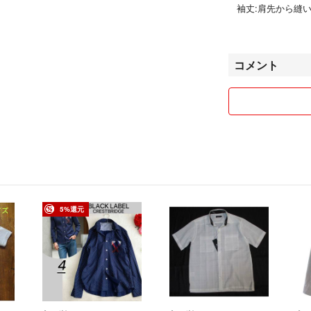
#HIDEWAYS 
袖丈:肩先から縫
#coen コーエン
#PaulSmith ポ
・簡易包装(物に
#FREDPERRY
一番安い発送方法
コメント
#VivienneWestw
保証が欲しい方は
#ヴィヴィアンウ
#MACKINTOS
・ユーズド品、自
・新品などブラン
購入後の返品は不
・常識のない方は
・普通郵便での発
ん。
5%還元