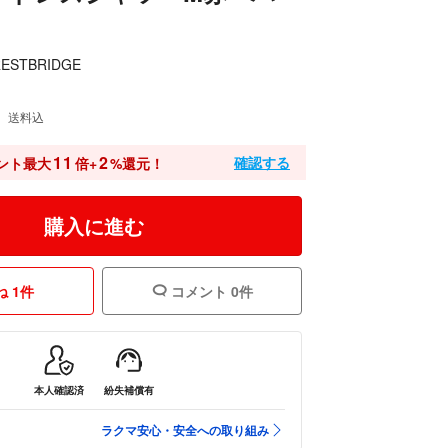
RESTBRIDGE
送料込
11
2
確認する
ント最大
倍+
%還元！
購入に進む
 1件
コメント 0件
本人確認済
紛失補償有
ラクマ安心・安全への取り組み