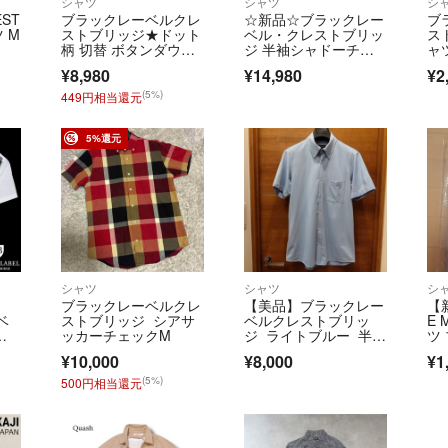
シャツ
シャツ
シ
EST
ブラックレーベルクレ
☆新品☆ブラックレー
ブ
 M
ストブリッジ★ドット
ベル・クレストブリッ
ス
柄 切替 ボタンダウン
ジ 半袖シャドーチェ
ャ
シャツ ロゴ刺繍
ックシアーシャツ 白
ン 
¥8,980
¥14,980
¥2
☆
(5%)
449円相当還元
5%還元
シャツ
シャツ
シ
ブラックレーベルクレ
【美品】ブラックレー
【
ベ
ストブリッジ シアサ
ベルクレストブリッ
E 
ジ×
ッカーチェックM
ジ ライトブルー 半袖
ツ
級
シャツ ポケット付き
¥10,000
¥8,000
¥1
(5%)
500円相当還元