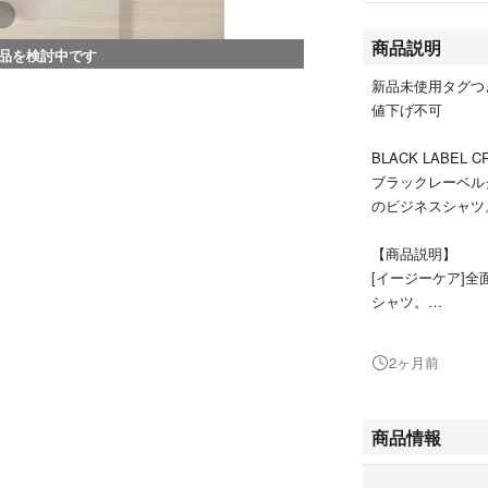
商品説明
品を検討中です
新品未使用タグつ
値下げ不可
BLACK LABEL C
ブラックレーベル
のビジネスシャツ
【商品説明】
[イージーケア]
シャツ。
【カラー】
2ヶ月前
レッド
【サイズM】
商品情報
着丈75 身幅53 肩幅