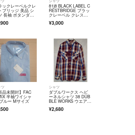
ャツ
シャツ
ラックレーベルクレ
81j8 BLACK LABEL C
トブリッジ 美品 シ
RESTBRIDGE ブラッ
ツ 長袖 ボタンダウ
クレーベル クレスト
グレー 2
ブリッジ 長袖シャ
,900
¥3,000
ツ ストライプシャ
ツ 胸元ワンポイント
刺繍 51L10-505-26 41
サイズ ブルー ホワイ
ト メンズo07t
ャツ
シャツ
新品未開封】FAC
ダブルワークス ヘビ
MIX 半袖ワイシャ
ーネルシャツ 38 DUB
 ブルー Mサイズ
BLE WORKS ウエアハ
ウス
,500
¥2,680