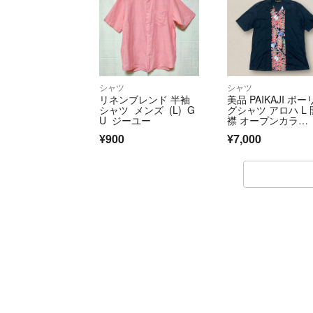
シャツ
シャツ
リネンブレンド 半袖
美品 PAIKAJI ボ
シャツ メンズ (L) G
グシャツ アロハ L 
U ジーユー
襟 オープンカラ
ー 蝶 花 日本製 ブ
¥900
¥7,000
ク 黒 ロゴ刺繍 パ
ジ