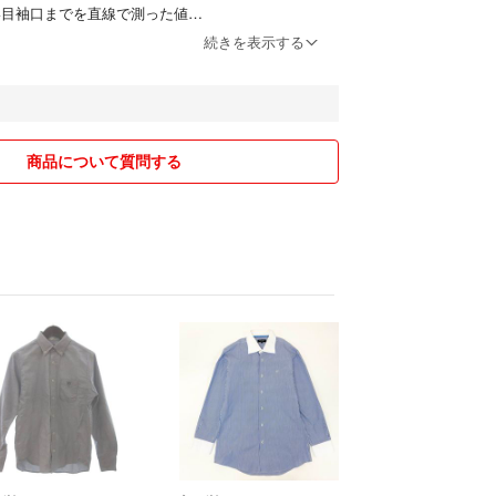
ハイダウェイ
い目袖口までを直線で測った値
続きを表示する
ールスミス
よってはプチプチも)にて発送させて頂きます。
 フレッドペリー
で発送します。
ood
コメント下さい。
エストウッド
H マッキントッシュ
宅保管に関してはご理解の上購入下さい。
商品について質問する
ド品の商品すり替えや理不尽なクレーム防止のため
可になります。
ご遠慮下さい。
送後の郵送中のトラブルでの保証はお受けできませ