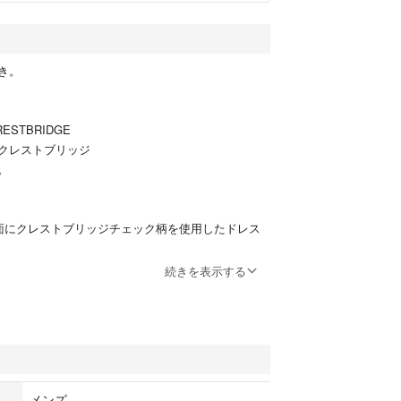
き。
RESTBRIDGE
クレストブリッジ
。
全面にクレストブリッジチェック柄を使用したドレス
続きを表示する
46.5 袖丈61
メンズ