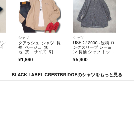
シャツ
シャツ
ーリン
クアッシュ シャツ 長
USED / 2000s 総柄 ロ
開
袖 ベージュ 無
ングスリーブ レーヨ
地 茶 Lサイズ 刺繍
ン 長袖 シャツ トップ
ラッ
デザイン Quash
ス
¥1,860
¥5,900
イカ
BLACK LABEL CRESTBRIDGEのシャツをもっと見る