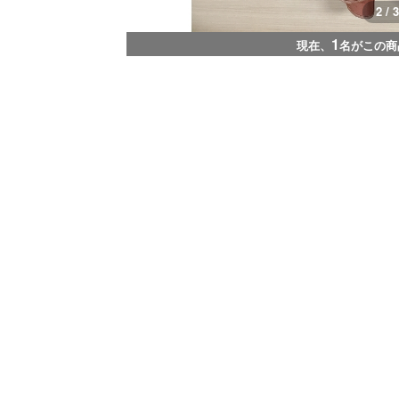
2 / 3
1
現在、
名がこの商