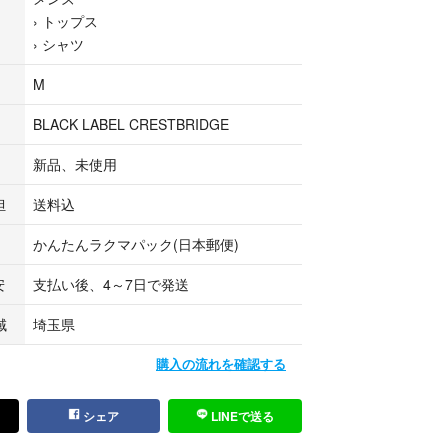
›
トップス
›
シャツ
M
保管のため
え下さい。
BLACK LABEL CRESTBRIDGE
ル品になります。
入下さい。
新品、未使用
担
送料込
かんたんラクマパック(日本郵便)
安
支払い後、4～7日で発送
域
埼玉県
購入の流れを確認する
ルクレストブリッジ
RESTBRIDGE
シェア
LINEで送る
ックレーベル
CKLABELCRESTBRIDGE