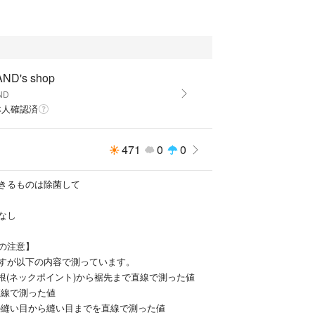
ARCH アーバンリサーチ
K グローバルワーク
 ザショップティーケー
ND's shop
ND
ュカ
本人確認済
ス
471
0
0
ラウン
コット
レイジブルー
きるものは除菌して
ロ
なし
ト
OWS ユナイテッドアローズ
の注意】
e ナノ ユニバース
すが以下の内容で測っています。
け根(ネックポイント)から裾先まで直線で測った値
直線で測った値
チャオパニック
の縫い目から縫い目までを直線で測った値