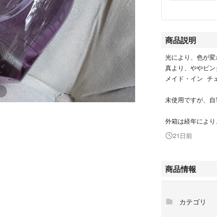
商品説明
光により、色が変
真より、ややピンク
メイド・イン チ
未使用ですが、自
外箱は経年により
21日前
商品情報
カテゴリ