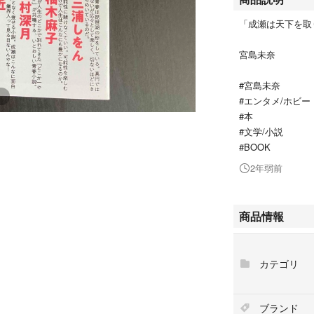
「成瀬は天下を取
宮島未奈
#宮島未奈
#エンタメ/ホビー
#本
#文学/小説
#BOOK
2年弱前
商品情報
カテゴリ
ブランド