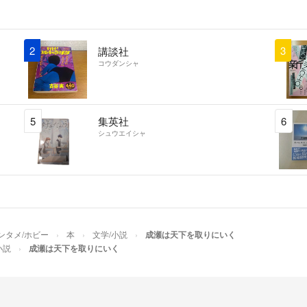
2
3
講談社
コウダンシャ
5
集英社
6
シュウエイシャ
ンタメ/ホビー
本
文学/小説
成瀬は天下を取りにいく
小説
成瀬は天下を取りにいく