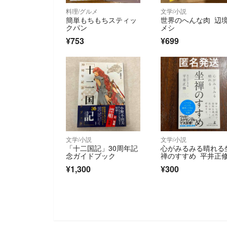
料理/グルメ
文学/小説
簡単もちもちスティッ
世界のへんな肉 辺
クパン
メシ
¥753
¥699
文学/小説
文学/小説
「十二国記」30周年記
心がみるみる晴れる
念ガイドブック
禅のすすめ 平井正
¥1,300
¥300