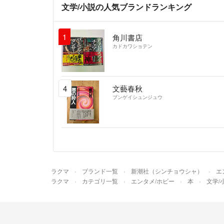
文学/小説の人気ブランドランキング
1
角川書店
カドカワショテン
4
文藝春秋
ブンゲイシュンジュウ
ラクマ
ブランド一覧
新潮社（シンチョウシャ）
エ
ラクマ
カテゴリ一覧
エンタメ/ホビー
本
文学/