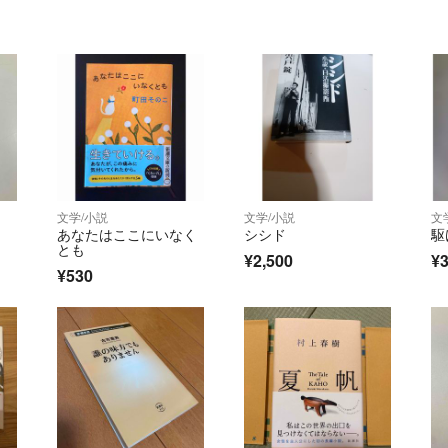
文学/小説
文学/小説
文
あなたはここにいなく
シシド
駆
とも
¥2,500
¥
¥530