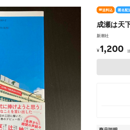
送料込
匿名配
成瀬は天
新潮社
1,200
¥
商品説明