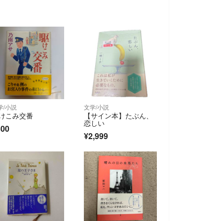
学/小説
文学/小説
けこみ交番
【サイン本】たぶん、
恋しい
300
¥2,999