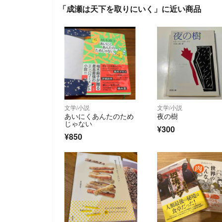
「成瀬は天下を取りにいく」に近い商品
文学/小説
文学/小説
あいにくあんたのため
夜の樹
じゃない
¥300
¥850