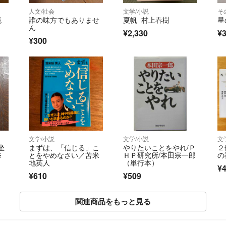
人文/社会
文学/小説
そ
境
誰の味方でもありませ
夏帆 村上春樹
星
ん
¥2,330
¥
¥300
文学/小説
文学/小説
文
坐
まずは、「信じる」こ
やりたいことをやれ/Ｐ
２
修
とをやめなさい／苫米
ＨＰ研究所/本田宗一郎
の
地英人
（単行本）
¥
¥610
¥509
関連商品をもっと見る