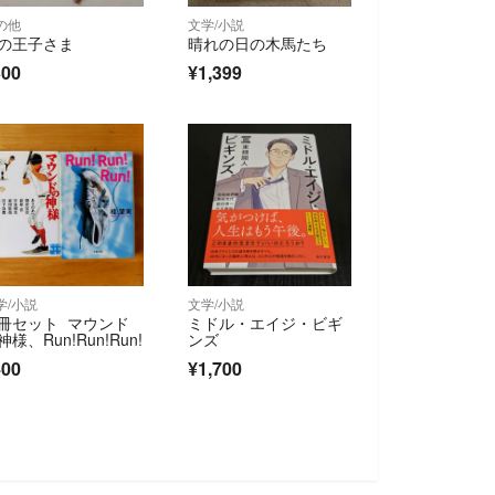
の他
文学/小説
の王子さま
晴れの日の木馬たち
300
¥1,399
学/小説
文学/小説
冊セット マウンド
ミドル・エイジ・ビギ
神様、Run!Run!Run!
ンズ
400
¥1,700