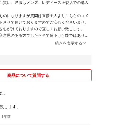
百貨店、洋服もメンズ、レディース正規店での購入
ものになりますが質問は直接主人よりこちらのコメ
トさせて頂いておりますのでご安心くださいませ。
を心がけておりますので宜しくお願い致します。
入意思のある方でしたら全て値下げ可能ではありま
のは応じますので希望価格を提示してください。
続きを表示する
げされる方はおやめください。
げ可能なものもございますが、常識の範囲でお願い
なりますのでご理解のほどよろしくお願いします。
、会社、送り方法指定がありましたらメッセージお
商品について質問する
ら購入前に、お願い致します。納得の上購入お願い
た。
致します。
してますので、取り置き不可、急な方削除もござい
 約1年前
た場合は落札が早い方になります。
された方が優先となります。