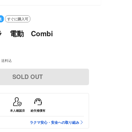
OUT
送
すぐに購入可
電動 Combi
送料込
SOLD OUT
本人確認済
紛失補償有
ラクマ安心・安全への取り組み