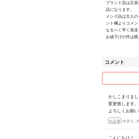
ブランド品は正規
品になります。
メンズ品は主人の
ント欄よりコメン
なるべく早く発送
お値下げの件は購
せんが、できるも
その際コメント逃
多少でしたら値下
コメント
致します。
梱包は簡易包装と
着払いの発送場合
願い致します。
質問ございました
かしこまりまし
致します。
変更致します。
よろしくお願い
別サイトでも出品
ます。
ゆきち
-
出品者
別サイトで重なっ
こんにちは！
交渉中でも落札