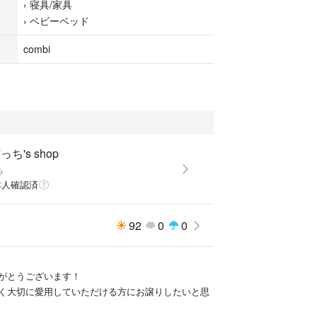
›
寝具/家具
›
ベビーベッド
combi
っち's shop
ち
本人確認済
92
0
0
がとうございます！
く大切に愛用していただける方にお譲りしたいと思