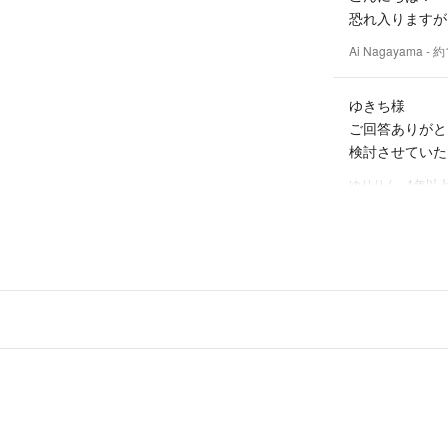
恐れ入りますが
出品物は中古、自
大幅値下げ、返品
Ai Nagayama
- 
気持ちの良いお取
い致します。
ゆきち様
ご回答ありがと
検討させていただ
ゆりりん
- 1年以
お問い合わせあ
こちら
ネムリラ AUTO 
使用期間は1年
購入は2019年
よろしくお願い
ゆきち
-
出品者
こんにちは^ ^