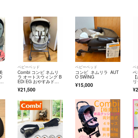
ベビーベッド
ベビーベッド
ベ
美
Combi コンビ ネムリ
コンビ ネムリラ AUT
ベ
ラ
ラ オートスウィング B
O SWING
【
Lo
EDi EG おやすみドー
リ
¥15,000
ム
ト
¥21,500
¥2