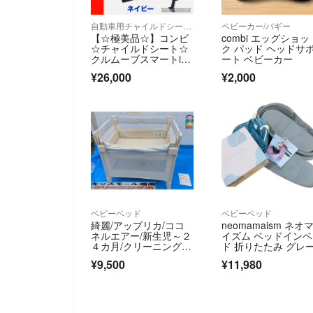
自動車用チャイルドシート本体
ベビーカー/バギー
【☆極美品☆】コンビ
combi エッグショッ
☆チャイルドシート☆
ク パッド ヘッドサ
クルムーブスマートiso
ート ベビーカー
fix☆
¥26,000
¥2,000
ベビーベッド
ベビーベッド
綺麗/アップリカ/ココ
neomamaism ネオ
ネルエアー/新生児～２
イズム ベッドイン
４カ月/クリーニング済
ド 折りたたみ グレ
②
¥9,500
¥11,980