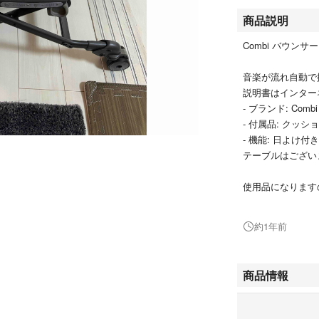
商品説明
Combi バウンサー
音楽が流れ自動で
説明書はインター
- ブランド: Combi
- 付属品: クッ
- 機能: 日よけ付
テーブルはござい
使用品になります
ご覧いただきあり
約1年前
商品情報