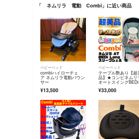
「 ネムリラ 電動 Combi」に近い商品
ベビーベッド
ベビーベッド
combiハイローチェ
テーブル艶あり【超
ア ネムリラ電動バウン
品】★コンビネムリ
サー
オートスイングBEDi
ngブルー
¥13,500
¥33,000