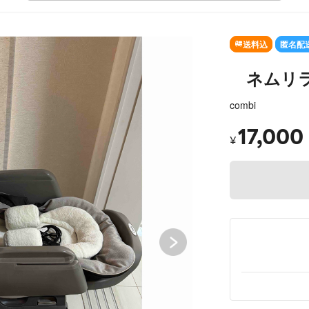
SOLD 
送料込
匿名配
ネムリラ 
combi
17,000
¥