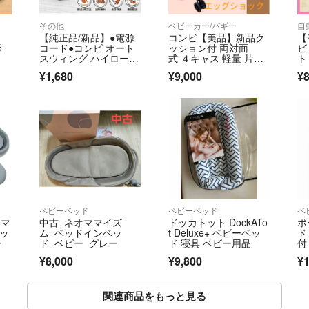
その他
ベビーカー/バギー
【純正品/新品】●電源
コンビ【美品】新品ク
【
ポ
コード●コンビ オート
ッション付 両対面
ビ
スウィング ハイローチ
式 ４キャス 軽量 片手
ト
ェア ㉓
開閉 ベビーカー
¥1,680
¥9,000
¥8
ベビーベッド
ベビーベッド
ベ
ママ
中古 ネオママイズ
ドッカトット DockATo
ポ
ベッ
ム ベッドインベッ
t Deluxe+ ベビーベッ
ド
ー
ド ベビー グレー
ド 寝具 ベビー用品
付
¥8,000
¥9,800
¥1
関連商品をもっと見る