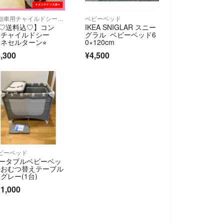
自動車用チャイルドシート本体
ベビーベッド
♡送料込♡】コン
IKEA SNIGLAR スニー
 チャイルドシー
グラル ベビーベッド6
 ネセルターン⭐︎
0×120cm
,300
¥4,500
ビーベッド
ータブルベビーベッ
 おむつ替えテーブル
 グレー(1台)
1,000