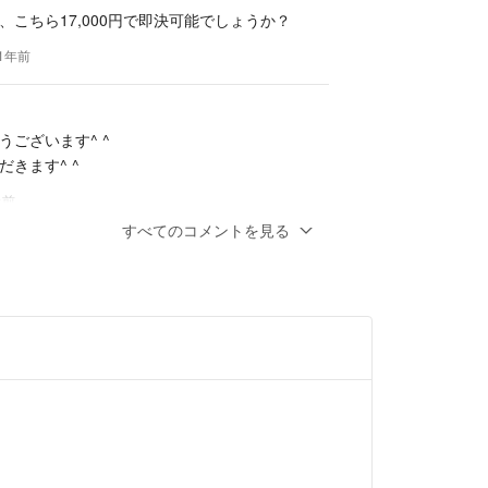
、こちら17,000円で即決可能でしょうか？
宅保管品ですのでご理解お願い致します。
などはご遠慮下さいませ。
約1年前
引をできるように心がけておりますので宜しくお願
うございます^ ^
きます^ ^
上前
すべてのコメントを見る
りがとうございます。
SWING BEDi です。
です。
です。
致します。
 1年以上前