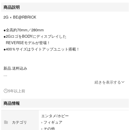
商品説明
2G × BE@RBRICK
●全高約70mm／280mm
●2GロゴをBODYにディスプレイした
REVERSEモデルが登場！
●400％サイズはライトアップユニット搭載！
新品.送料込み
新品未使用未開封です。
続きを表示する
5年以上前
#2G
#ベアブリ
商品情報
#ベアブリック400
#ベアブリック100
エンタメ/ホビー
#Bearbrick
カテゴリ
›
フィギュア
#be@rbrick
›
その他