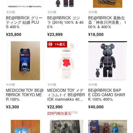
その他
その他
その他
BE@RBRICK グリー
BE@RBRICK ゴジ
BE@RBRICK 葛飾北
ティング 結婚 PLU
ラ (2016) 100％ & 40
斎「神奈川沖浪裏」 1
S 400％
0％
00％ & 400％
¥25,800
¥23,999
¥18,500
1%還元
その他
その他
その他
MEDICOM TOY BE@
MEDICOM TOY メデ
BE@RBRICK BAP
RBRICK TOKYO ME
ィコムトイ BE@RBR
E CDG CAMO SHAR
R 100%
ICK marimekko 40
K 100% 400%
0% ベアブリック マ
¥3,300
¥22,990
¥40,000
リメッコ フィギュ
ア 人形 ホワイト
(1%)
229円相当還元