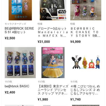
キャラクターグッズ
特撮
特撮
BE@RBRICK SERIE
グローグー3点セット
ＢＥ＠ＲＢＲＩＣ
S 51 4個セット
Ｍａｎｄａｌｏｒｉａ
Ｋ ＣＨＡＳＥ ＴＯ
ｎ ＭＡＦＥＸ Ｎ
Ｙ ＳＴＯＲＹ 5体セ
¥2,500
ｏ．２００ Ｔ
ット トイストーリー
¥31,000
¥4,999
その他
その他
その他
be@rbrick BASIC
【未開封】東京ディズ
４種 こびとづかん め
ニーランド プリンセ
じるしフレンズ ２ め
¥2,400
ス クリップ マグネッ
じるしアクセサリ
ト付 白雪姫
ー フィギュア ガチャ
¥1,980
¥1,740
ガチャ