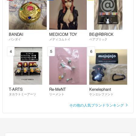
BANDAI
MEDICOM TOY
BE@RBRICK
バンダイ
メディコムトイ
ベアブリック
4
5
6
T-ARTS
Re-MeNT
Kenelephant
タカラトミーアーツ
リーメント
ケンエレファント
その他の人気ブランドランキング