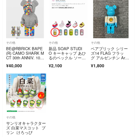
その他
その他
その他
BE@RBRICK BAPE
新品 SOAP STUDI
ベアブリック シリー
(R) CAMO SHARK M
O キーキャップ あひ
ズ14 FLAG フラッ
CT 30th ANNIV. 10
るのペックル ソープ
グ アルゼンチン Arge
0％ & 400％ 3 PCS
スタジオ
ntina 国旗 100%
¥40,000
¥2,100
¥1,800
その他
サンリオキャラクター
ズ 白菜マスコット プ
リン けろっぴ