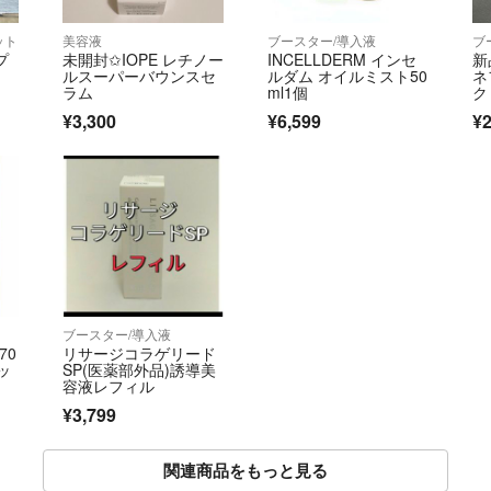
ット
美容液
ブースター/導入液
ブ
プ
未開封✩IOPE レチノー
INCELLDERM インセ
新
ルスーパーバウンスセ
ルダム オイルミスト50
ネ
ラム
ml1個
ク
ン
¥3,300
¥6,599
¥2
ブースター/導入液
70
リサージコラゲリード
セッ
SP(医薬部外品)誘導美
容液レフィル
¥3,799
関連商品をもっと見る