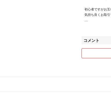
初心者ですがお互
気持ち良くお取引
おまとめ割り出来
お気軽にコメント
コメント
𖤣𖥧以下、ご一
よろしくお願いい
※お値下げは考え
※コメントが先で
※自宅保管のご理
※スキンケア品の
いた上でご購入お