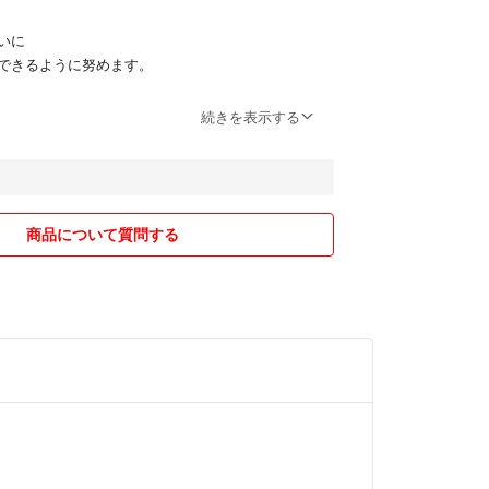
いに
できるように努めます。
る場合もあるので
続きを表示する
ください!
読いただけると助かります。
たします🙇
商品について質問する
ておりません
もご購入者様優先
解ある方のみ
肌トラブル等の責任は負いかねます。ご理解いただ
願いいたします。