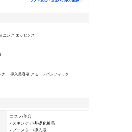
ラクマ安心・安全への取り組み
ョニング エッセンス
1
 トナー 導入美容液 アモーレパシフィック
コスメ/美容
›
スキンケア/基礎化粧品
›
ブースター/導入液