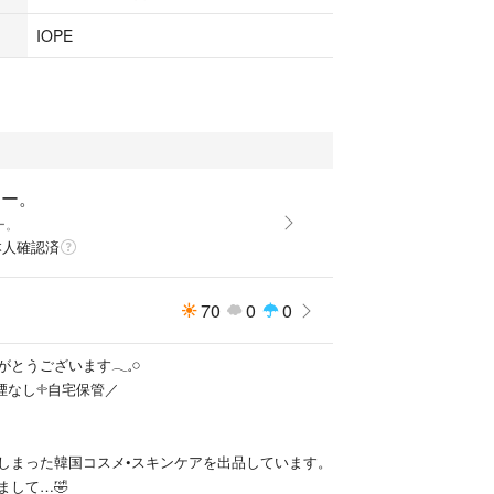
IOPE
とー。
ー。
本人確認済
70
0
0
うございます𓂃𓈒𓏸
煙なし𓇬自宅保管／
しまった韓国コスメ•スキンケアを出品しています。
まして…🤣