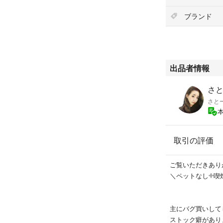
ブランド
出品者情報
さ
さと
取引の評価
ご覧いただきありがと
＼ペットなし𓇬喫
主にバグ買いして
ストック癖があり