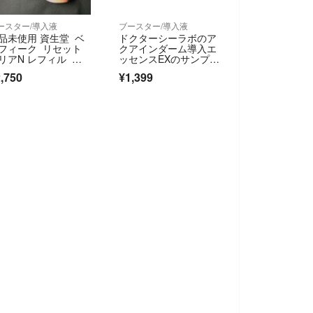
ースター/導入液
ブースター/導入液
品未使用 資生堂 ベ
ドクターシーラボのア
フィーク リセット
クアインダーム導入エ
リアN レフィル サ
ッセンスEXのサンプル
プル付き
20包セットです。
,750
¥1,399