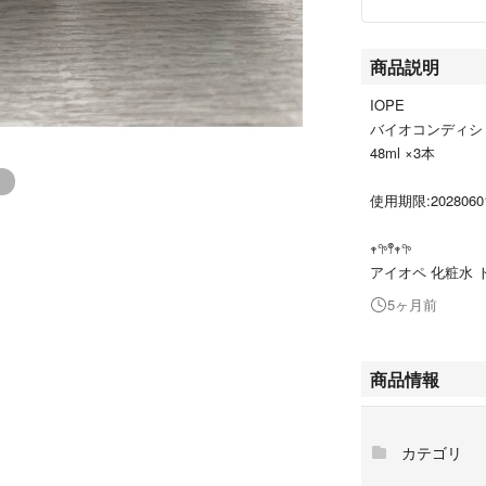
商品説明
IOPE
バイオコンディシ
48ml ×3本
使用期限:2028060
𖥧𖧧𖤣𖥧𖧧
アイオペ 化粧水
5ヶ月前
商品情報
カテゴリ