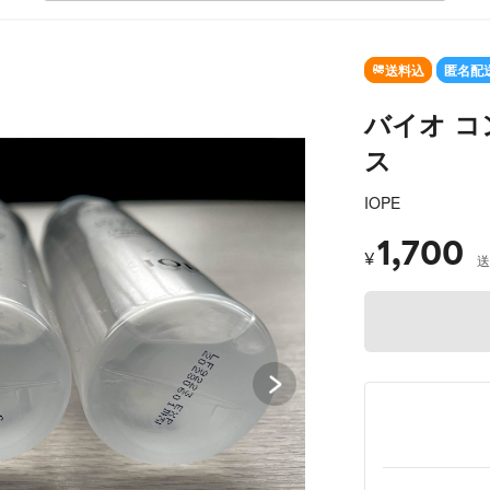
SOLD OUT
送料込
匿名配
バイオ コ
ス
IOPE
1,700
¥
送