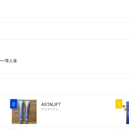
ー/導入液
2
3
ASTALIFT
アスタリフト