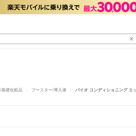
/基礎化粧品
ブースター/導入液
バイオ コンディショニング エ