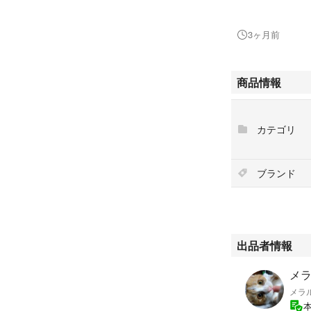
#マウスウォッシ
#虫歯予防
3ヶ月前
#リセットコート
#口臭予防
#アース製薬
商品情報
カテゴリ
ブランド
出品者情報
メ
メラ