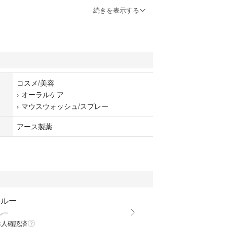
ュ
続きを表示する
プロ
コスメ/美容
›
オーラルケア
›
マウスウォッシュ/スプレー
アース製薬
ラルー
ルー
本人確認済