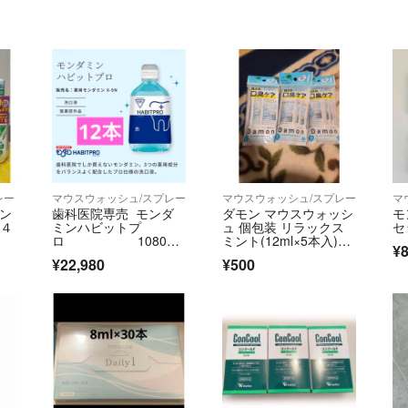
レー
マウスウォッシュ/スプレー
マウスウォッシュ/スプレー
マ
ミン
歯科医院専売 モンダ
ダモン マウスウォッシ
モ
 ４
ミンハビットプ
ュ 個包装 リラックス
セ
ロ 1080m
ミント(12ml×5本入)３
¥
L 12本
袋セット
¥22,980
¥500