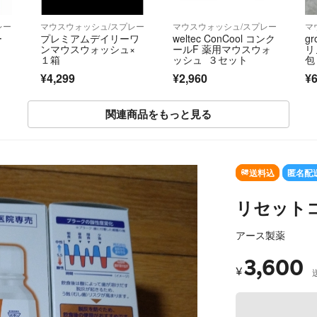
レー
マウスウォッシュ/スプレー
マウスウォッシュ/スプレー
マ
ー
プレミアムデイリーワ
weltec ConCool コンク
gr
う
ンマウスウォッシュ×
ールF 薬用マウスウォ
リ
１箱
ッシュ ３セット
包
¥4,299
¥2,960
¥6
関連商品をもっと見る
送料込
匿名配
リセット
アース製薬
3,600
¥