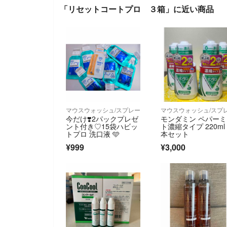
「リセットコートプロ ３箱」に近い商品
マウスウォッシュ/スプレー
マウスウォッシュ/スプ
今だけ❣️2パックプレゼ
モンダミン ペパー
ント付き♡15袋ハビッ
ト濃縮タイプ 220ml
トプロ 洗口液 🩵
本セット
¥999
¥3,000