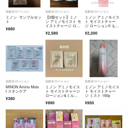
化粧水/ローション
化粧水/ローション
化粧水/ローション
ミノン サンプルセッ
【2個セット】ミノ
ミノン アミノモイス
ト
ン アミノモイスト モ
ト モイストチャー
イストチャージ ロー
ジ ローションII もっ
¥880
ション II
としっとりタイプ 150
¥2,580
¥2,200
ml 使用期限202709
化粧水/ローション
化粧水/ローション
化粧水/ローション
MINON Amino Mois
ミノン アミノモイス
ミノン アミノモイス
t スキンケア
ト モイストチャージ
ト モイストチャー
ローション&ミル
ジ ミスト 150g
¥380
ク サンプル
¥990
¥950