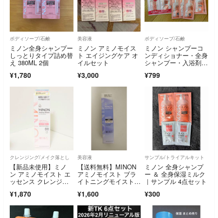
ボディソープ/石鹸
美容液
ボディソープ/石鹸
ミノン全身シャンプー
ミノン アミノモイス
ミノン シャンプーコ
しっとりタイプ詰め替
ト エイジングケア オ
ンディショナー・全身
え 380ML 2個
イルセット
シャンプー・入浴剤セ
ット
¥1,780
¥3,000
¥799
クレンジング/メイク落とし
美容液
サンプル/トライアルキット
【新品未使用】ミノ
【送料無料】MINON
ミノン 全身シャンプ
ン アミノモイスト エ
アミノモイスト ブラ
ー ＆ 全身保湿ミルク
ッセンス クレンジン
イトニングモイストエ
｜サンプル 4点セット
グオイル
ッセンス
¥1,870
¥1,600
¥300