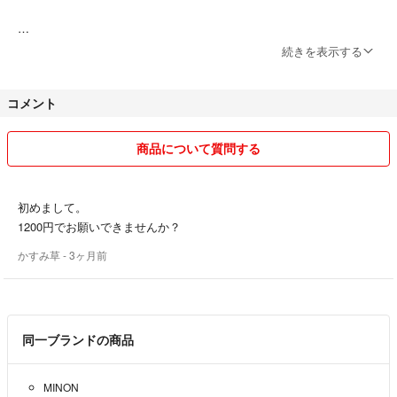
★化粧品メインとして出品してます。即購入大歓迎です^o^
続きを表示する
★お取引メッセージ返信なし、直接出荷する場合がございます。ご安心
コメント
とご了承のほどよろしくお願いいたします。
★クッション封筒又はクッション材で出荷いたしますが、万が一配送中
商品について質問する
破損がありましたら、評価前対応可能なので、ご連絡をお願いいたしま
す。
初めまして。
★台風等の影響で配送遅延の可能性があり、ご了承のほどよろしくお願
1200円でお願いできませんか？
いいたします。
かすみ草
- 3ヶ月前
★夏休みや年末年始出荷や配送が遅れる可能性があり、ご了承の上ご購
入をお願い致します。
同一ブランドの商品
★すべての商品は責任を持って、正規品を納入しており、ご安心くださ
い。
MINON