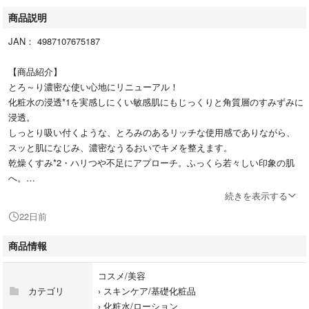
商品説明
JAN： 4987107675187
【商品紹介】
とろ～り濃密な使い心地にリニューアル！
化粧水の浸透*1を実感しにくい敏感肌にもじっくりと角質層のすみずみに
浸透。
しっとり吸い付くような、とろみのあるリッチな使用感でありながら、
スッと肌になじみ、濃密なうるおいでキメを整えます。
乾燥くすみ*2・ハリつや不足にアプローチ。ふっくら若々しい印象の肌
へ。
乾燥による小ジワを目立たなくします（効能評価試験済み）
続きを表示する
*1角質層まで
22日前
*2角質層がごわついた状態
エイジングケア：年齢に応じたお手入れ
商品情報
【使用方法】
コスメ/美容
洗顔後、清潔な手のひらに適量(3～5プッシュ)を取り、顔全体にやさしく
カテゴリ
›
スキンケア/基礎化粧品
なじませます。
›
化粧水/ローション