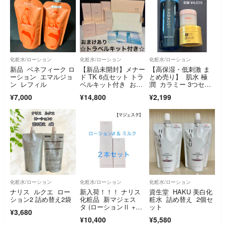
化粧水/ローション
化粧水/ローション
化粧水/ローション
新品 ベネフィーク ロ
【新品未開封】メナー
【高保湿・低刺激 ま
ーション エマルジョ
ド TK 6点セット トラ
とめ売り】 肌水 極
ン レフィル
ベルキット付き おま
潤 カラミー 3つセッ
けあり リニューア
ト
¥7,000
¥14,800
¥2,199
ル 新発売
化粧水/ローション
化粧水/ローション
化粧水/ローション
ナリス ルクエ ロー
新入荷！！！ ナリス
資生堂 HAKU 美白化
ション2 詰め替え2袋
化粧品 新マジェス
粧水 詰め替え 2個セ
タ (ローションⅡ +ミ
ット
¥3,680
ルク)2点セット
¥10,400
¥5,580