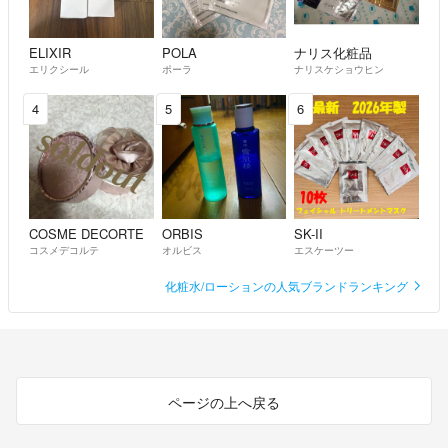
ELIXIR
POLA
ナリス化粧品
エリクシール
ポーラ
ナリスケショウヒン
4
5
6
COSME DECORTE
ORBIS
SK-II
コスメデコルテ
オルビス
エスケーツー
化粧水/ローションの人気ブランドランキング
ページの上へ戻る