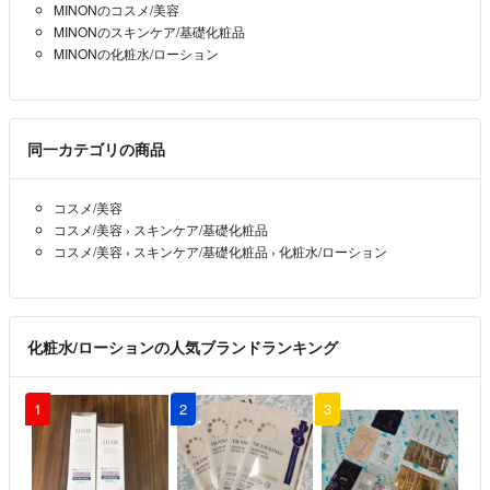
★お客様ご都合によりキャンセル交換対応ができかねますので、ご了承
MINONのコスメ/美容
ください。
MINONのスキンケア/基礎化粧品
MINONの化粧水/ローション
★平日のみ出荷作業いたします。土日祝日ご注文していただくと、翌出
荷日順次出荷でございます。
同一カテゴリの商品
コスメ/美容
コスメ/美容
›
スキンケア/基礎化粧品
コスメ/美容
›
スキンケア/基礎化粧品
›
化粧水/ローション
化粧水/ローションの人気ブランドランキング
1
2
3