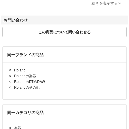
い合わせフォームよりお問い合わせください。
続きを表示する
・配送元の地域が『東京都』となっていますが、実際の発送元は各商品
名に記載のある島村楽器店舗からとなりますのでご了承ください。
お問い合わせ
■受付時間：平日10:00～17:00
この商品について問い合わせる
■定休日：毎週日曜日（2024年1月より）
■お取引について
・当店はラクマの規約に則り営業させて頂いております。
同一ブランドの商品
・特定のお客様に対するお取り置きや専用ページには対応できかねま
す。
Roland
またお問い合わせの有無に関わらず、ご購入は先着順とさせて頂いてお
Rolandの楽器
ります。
RolandのDTM/DAW
・取引完了後の返品・返金は受け付けておりません。
Rolandのその他
・当サイトでは転売や営利目的としたご注文に関してはキャンセル対応
をさせていただきます。
・こちらの商品は店頭、他ECサイトでも販売しております。販売後の
商品情報の削除は迅速を心掛けておりますが、万一ご注文後に売り切れ
同一カテゴリの商品
の場合は誠に申し訳ございませんがご容赦ください。
楽器
＝＝＝＝＝＝＝＝＝＝＝＝＝＝