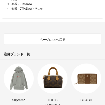
楽器
›
DTM/DAW
▼適格請求書発行事業者登録番号
楽器
›
DTM/DAW
›
その他
T8011701003943
＝＝＝＝＝＝＝＝＝＝＝＝＝＝
※こちらのアカウントはラクマ公式パートナーの島村楽器株式会社によ
って運営されています。
▼特商法
https://fril.jp/ts/official/law/smm/
ページの上へ戻る
▼返品特約
https://fril.jp/ts/official/law/smm/#return_policy
注目ブランド一覧
Supreme
LOUIS
COACH