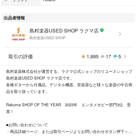
させていただきます。
●こちらの商品は店頭でも同時に販売しております。
出品者情報
●店頭や他のサイトでの売却時には商品情報の削除は迅速な対応を心がけ
ておりますが万が一ご注文後に売切れとなっておりました場合は誠に申し
島村楽器USED SHOP ラクマ店
訳ありませんがご了承下さい。
島村楽器USED SHOP
●商品によって調整等でお届けにお時間をいただく場合がございます。
●当店ではお買い上げ明細書のお渡しは行っておりません。
ご希望の場合はご注文後、お問い合わせよりご連絡下さいませ。
取引の評価
1,885
17
5
メールにてPDF形式のものをお送りさせていただきます。
島村楽器株式会社が運営する、ラクマ公式ショップのリユースショップ
島村楽器USED SHOP ラクマ店です。
こちらの商品はラクマ公式パートナーの島村楽器 USED SHOP ラクマ店
各種ギターから付属品、デジタル機器、管楽器など様々な楽器の中古商
によって出品されています。
品を取り扱っています。
Rakuma SHOP OF THE YEAR 2023年 エンタメホビー部門3位 受
賞！
■お問い合わせについて
・商品詳細ページ、または取引ページよりお問い合わせボタン押下＞問