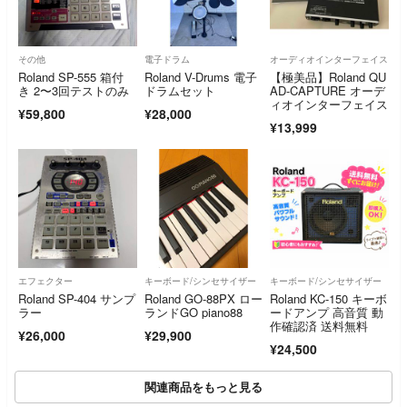
その他
電子ドラム
オーディオインターフェイス
Roland SP-555 箱付
Roland V-Drums 電子
【極美品】Roland QU
き 2〜3回テストのみ
ドラムセット
AD-CAPTURE オーデ
ィオインターフェイス
¥59,800
¥28,000
¥13,999
エフェクター
キーボード/シンセサイザー
キーボード/シンセサイザー
Roland SP-404 サンプ
Roland GO-88PX ロー
Roland KC-150 キーボ
ラー
ランドGO piano88
ードアンプ 高音質 動
作確認済 送料無料
¥26,000
¥29,900
¥24,500
関連商品をもっと見る