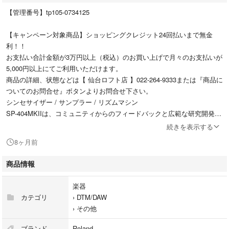
【管理番号】tp105-0734125
【キャンペーン対象商品】ショッピングクレジット24回払いまで無金
利！！
お支払い合計金額が3万円以上（税込）のお買い上げで月々のお支払いが
5,000円以上にてご利用いただけます。
商品の詳細、状態などは【 仙台ロフト店 】022-264-9333または『商品に
ついてのお問合せ』ボタンよりお問合せ下さい。
シンセサイザー / サンプラー / リズムマシン
SP-404MKIIは、コミュニティからのフィードバックと広範な研究開発を
通じて誕生した、究極のサンプラーです。鮮やかなOLEDディスプレイを
続きを表示する
はじめ、表現力豊かな最新のパッド、新規追加のエフェクト、操作性の高
8ヶ月前
いシーケンスとサンプリング・ワークフローおよびルーパー機能などによ
り、これまでになく高速で優れたパフォーマンスを実現します。
商品情報
傷や汚れ：使用感があり、傷が多数ございます。
動作状況：問題なし
楽器
入出力端子：問題なし
カテゴリ
›
DTM/DAW
※本体・アダプターのみの付属となります。
›
その他
●当サイトでは転売や営利目的としたご注文に関してはキャンセル対応を
ブランド
Roland