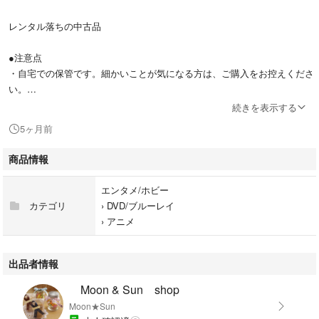
レンタル落ちの中古品
●注意点
・自宅での保管です。細かいことが気になる方は、ご購入をお控えくださ
い。
続きを表示する
簡単な再生確認はしていますが、全ての再生確認はしていません。最初か
5ヶ月前
ら最後までの確認は時間的にほぼ不可能です。ご理解ください。
商品情報
※動作に音飛びや映像飛び、停止など再生不良がある場合は、ディスクの
クリーニングや研磨など各自でお願い致します。
エンタメ/ホビー
カテゴリ
›
DVD/ブルーレイ
※こちらでは再生しても、ご購入者様の方では全く再生できないことがあ
›
アニメ
ります。
DVDの特性上、再生に関しての保証は一切致しかねます。再生状態に不満
がでる方は購入をお控えください。
出品者情報
Moon & Sun shop
Moon★Sun
#PCBE72410