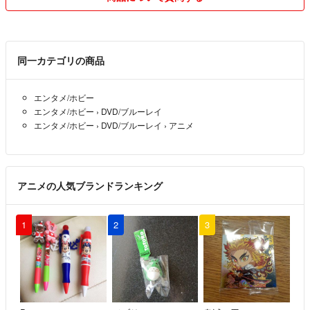
※キャンセル、返品、返金お断りさせて頂いております。
同一カテゴリの商品
発送は基本的に圧縮し、簡易包装でかんたんラクマパック（日本郵便）
or定形外郵便での発送になります。
エンタメ/ホビー
郵送事故等には対応できません。配送中の破損等トラブルは、責任をお
エンタメ/ホビー
›
DVD/ブルーレイ
いかねます。
エンタメ/ホビー
›
DVD/ブルーレイ
›
アニメ
万が一何かあっても保証されませんので不安な方はプラス料金を頂いて
ゆうパックで発送致しますのでコメント下さい。
アニメの人気ブランドランキング
中々売れない場合は、処分を検討していたりしますので、
突然取り下げする場合があります。
1
2
3
商品の発送は、2～3日頂くことがございます。土日祝日は、郵便局が
休みの為、平日発送になります。
即購入OKです。
即購入OKでは、ございますが、購入後のお取り引き中、一度もコメン