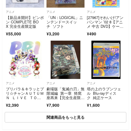
アニメ
アニメ
アニメ
【新品未開封】ピンポ
「UN：LOGICAL」ニ
[27967]それいけ!アン
ン COMPLETE BO
ンテンドースイッ
パンマン ’02 8【アニ
X 完全生産限定版
チ ソフト
メ 中古 DVD】ケース
無:: レンタル落ち
¥55,000
¥3,200
¥490
アニメ
アニメ
アニメ
プリパラ＆キラッとプ
劇場版「鬼滅の刃」無
塔の上のラプンツェ
リ☆チャンＡＵＴＵＭ
限城編 第一章 猗窩
ル Blu-rayディス
Ｎ ＬＩＶＥ ＴＯＵ
座再来【完全生産限定
ク 純正ケース
Ｒ ２０１９ キラッ
版】 DVD
¥2,390
¥7,900
¥1,600
と！アイドルはじめる
時間だよ！（Ｂｌｕ－
ｒａｙ Ｄｉｓｃ）
関連商品をもっと見る