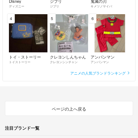
Disney
ジブリ
鬼滅の刃
ト無い方とのお取引は、少し不安がございます！購入後は、コメント頂
ディズニー
ジブリ
キメツノヤイバ
けますと安心致します。
4
5
6
コメントがあっても、購入される方を優先させて頂きます。
ハンドメイド の作品も出品しております。
縫い目の曲がり・二度縫い・合わせ部分のずれ・生地の歪み等
ご理解頂ける方のみご購入ください。
完璧をお求めの方・
トイ・ストーリー
クレヨンしんちゃん
アンパンマン
素人作品ですので、細かい所が気になる方はご遠慮下さい。
トイストーリー
クレヨンシンチャン
アンパンマン
アニメの人気ブランドランキング
〜☆ハンドメイド品まとめ値引き☆〜
2点→合計金額から50円引き
3点→合計金額から80円引き
4点以上 1点につき30円引き
※複数枚ご購入又は、質問等ございましたらコメントにてお知らせ下さ
ページの上へ戻る
い。
注目ブランド一覧
カメラの写り具合により、色が濃く移ったり
色合いが多少違う事がございます。ご了承下さい。