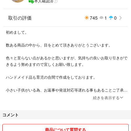
本人確認済
#エンタメ/ホビー
#DVD/ブルーレイ
#アニメ
取引の評価
745
1
0
初めまして。
数ある商品の中から、目をとめて頂きありがとうございます。
色々と至らない点があるかと思いますが、気持ちの良いお取り引きがで
きるよう努めますので宜しくお願い致します。
ハンドメイド品も育児の合間で作成をしております。
小さい子供がいる為、お返事や発送対応等遅れる事もあることご了承く
ださい。
続きを表示する
商品は素人検品のため見逃しがある可能性はございます。また、畳みジ
コメント
ワ等ご容赦ください。
自宅保管の為、完璧を求める方や神経質な方のご購入はご遠慮下さい。
商品について質問する