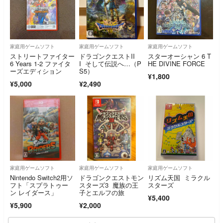
家庭用ゲームソフト
家庭用ゲームソフト
家庭用ゲームソフト
ストリートファイター
ドラゴンクエストII
スターオーシャン 6 T
6 Years 1-2 ファイタ
I そして伝説へ…（P
HE DIVINE FORCE
ーズエディション
S5）
¥1,800
¥5,000
¥2,490
家庭用ゲームソフト
家庭用ゲームソフト
家庭用ゲームソフト
Nintendo Switch2用ソ
ドラゴンクエストモン
リズム天国 ミラクル
フト「スプラトゥー
スターズ3 魔族の王
スターズ
ン レイダース」
子とエルフの旅
¥5,400
¥5,900
¥2,000