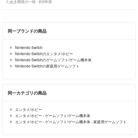
たぬき開発の一味
- 約3年前
おります。
何かご希望がございましたら事前にご連絡をお願いいたします。
同一ブランドの商品
***
細かなことを長々と申し訳ございません。
Nintendo Switch
気持ちの良いお取引きができますよう努めてまいりますので、どうぞよ
Nintendo Switchのエンタメ/ホビー
ろしくお願いいたします！
Nintendo Switchのゲームソフト/ゲーム機本体
Nintendo Switchの家庭用ゲームソフト
同一カテゴリの商品
エンタメ/ホビー
エンタメ/ホビー
›
ゲームソフト/ゲーム機本体
エンタメ/ホビー
›
ゲームソフト/ゲーム機本体
›
家庭用ゲームソフト