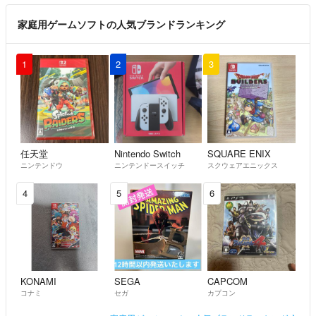
家庭用ゲームソフトの人気ブランドランキング
1
2
3
任天堂
Nintendo Switch
SQUARE ENIX
ニンテンドウ
ニンテンドースイッチ
スクウェアエニックス
4
5
6
KONAMI
SEGA
CAPCOM
コナミ
セガ
カプコン