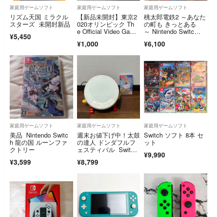
家庭用ゲームソフト
家庭用ゲームソフト
家庭用ゲームソフト
リズム天国 ミラクル
【新品未開封】東京2
桃太郎電鉄2 ～あなた
スターズ 未開封新品
020オリンピック Th
の町も きっとある
e Official Video Game
～ Nintendo Switc
¥5,450
TM
h 2 Edition 東日本編
¥1,000
¥6,100
＋西日本編
家庭用ゲームソフト
家庭用ゲームソフト
家庭用ゲームソフト
美品 Nintendo Switc
週末お値下げ中！太鼓
Switch ソフト 8本 セ
h 龍の国 ルーンファ
の達人 ドンダフルフ
ット
クトリー
ェスティバル Switc
¥9,990
h 太鼓とバチ
¥3,599
¥8,799