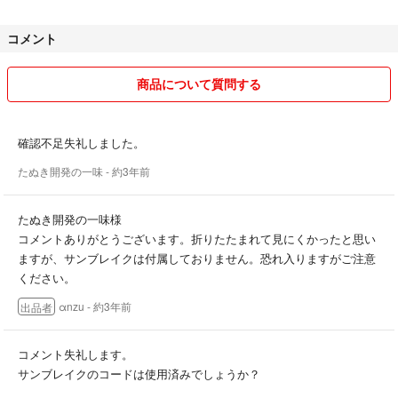
強い力を加えますと破損する恐れがございますのでお取り扱いにはご注
意ください。
コメント
また、他のサイトでも販売しておりますので、タイミングによって在庫
切れになっております可能性や、お申し込みをいただいてから制作に取
商品について質問する
り掛かる場合がございます。
その際はご相談させていただけますと幸いです。
確認不足失礼しました。
大変申し訳ございませんが基本的に値引きは考えておりません。
たぬき開発の一味
- 約3年前
どうか以上の注意点をご了承の上でご購入のお申し込みをお願いいたし
ます。
たぬき開発の一味様
コメントありがとうございます。折りたたまれて見にくかったと思い
ますが、サンブレイクは付属しておりません。恐れ入りますがご注意
・その他の商品
ください。
事前に状態確認しておりますが、出品のほとんどが自宅保管のものです
αnzu
- 約3年前
出品者
ので、その点ご理解いただけますと大変助かります。
コメント失礼します。
【配送につきまして】
サンブレイクのコードは使用済みでしょうか？
基本的に送料込みでの出品ですし、保証無しの安価な配送方法を選んで