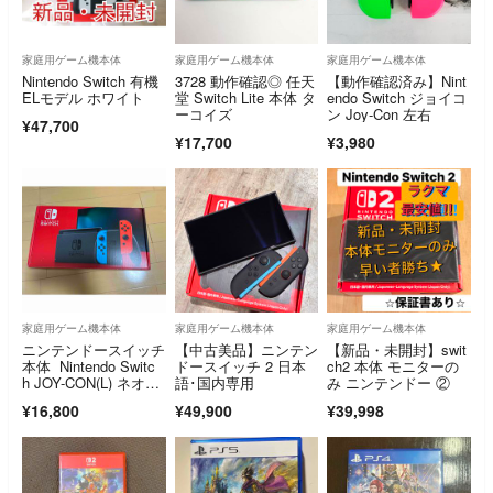
家庭用ゲーム機本体
家庭用ゲーム機本体
家庭用ゲーム機本体
Nintendo Switch 有機
3728 動作確認◎ 任天
【動作確認済み】Nint
ELモデル ホワイト
堂 Switch Lite 本体 タ
endo Switch ジョイコ
ーコイズ
ン Joy-Con 左右
¥47,700
¥17,700
¥3,980
家庭用ゲーム機本体
家庭用ゲーム機本体
家庭用ゲーム機本体
ニンテンドースイッチ
【中古美品】ニンテン
【新品・未開封】swit
本体 Nintendo Switc
ドースイッチ 2 日本
ch2 本体 モニターの
h JOY-CON(L) ネオン
語･国内専用
み ニンテンドー ②
ブルー/(R) ネオンレッ
¥16,800
¥49,900
¥39,998
ド