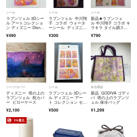
シール
シール
シール
ラプンツェル 3Dシー
ラプンツェル 中川翔
新品★ラプンツェ
ル アートコレクショ
子 コラボ ウォータ
ル 中川翔子 コラボ キ
ン ディズニー Disne
ーシール ディズニ
ラキラ タイル調ステ
y 中川翔子
ー Disney
ッカー 4点セット
¥490
¥300
¥790
シーツ/カバー
シール
弁当用品
ディズニー 塔の上の
ラプンツェル 3Dシー
新品 GODIVA ゴディ
ラプンツェル 枕カバ
ル ディズニー アー
バ 塔の上のラプンツ
ー ピローケース
ト コレクション セリ
ェル 保冷バッグ​
ア 中川翔子
¥2,100
¥500
¥1,299
3%還元