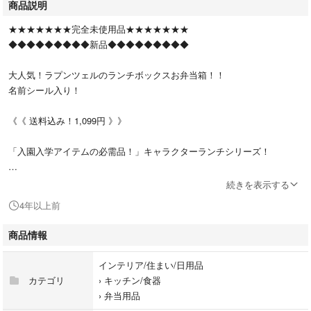
商品説明
★★★★★★★完全未使用品★★★★★★★
◆◆◆◆◆◆◆◆◆新品◆◆◆◆◆◆◆◆◆
大人気！ラプンツェルのランチボックスお弁当箱！！
名前シール入り！
《《 送料込み！1,099円 》》
「入園入学アイテムの必需品！」キャラクターランチシリーズ！
新入園・新入学や各種イベントのギフト・プレゼントに喜ばれる事間違い
続きを表示する
なしです！
4年以上前
もちろん、普段使いにも最適！
商品情報
★内容
電子レンジ可、食洗機対応、名前シール入り
インテリア/住まい/日用品
★サイズ
カテゴリ
›
キッチン/食器
170×105×60mm
›
弁当用品
★容量