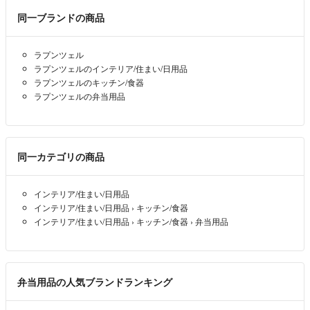
◯プロフィール及び商品説明文をご一読頂けずに詳細をご理解されず、
同一ブランドの商品
評価にて不服をお申し付けられる事例も発生してございます。
是非最後までお目通しをして頂きご承知の上で、ご購入を宜しくお願い
申し上げます。
ラプンツェル
ラプンツェルのインテリア/住まい/日用品
＊━━━━・・・・・・・・・・・・・・━━━━＊
ラプンツェルのキッチン/食器
ラプンツェルの弁当用品
◆◆保管◆◆
ペットや喫煙者はおりませんので、そこからの汚れや匂い移りなどの心
配は一切ございません。
同一カテゴリの商品
◆◆当方における過失時の対応◆◆
インテリア/住まい/日用品
100%、完璧は存在しません。
インテリア/住まい/日用品
›
キッチン/食器
万が一！品物に欠損・不備があった場合にはご面倒をおかけし恐縮では
インテリア/住まい/日用品
›
キッチン/食器
›
弁当用品
ございますが
【ご評価前】【取り引き完了前】
に、ご連絡ください。
状況確認後に返金・交換返品等、誠心誠意ご対応をさせて頂いておりま
弁当用品の人気ブランドランキング
す。
※個人都合による返品・返金はご遠慮下さい。