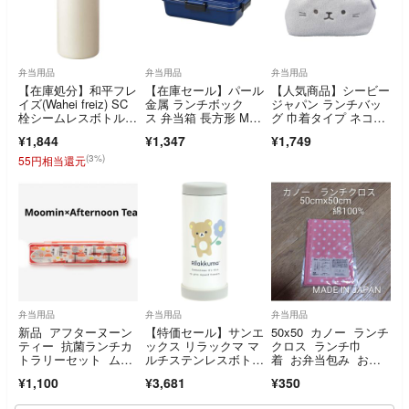
弁当用品
弁当用品
弁当用品
【在庫処分】和平フレ
【在庫セール】パール
【人気商品】シービー
イズ(Wahei freiz) SC
金属 ランチボック
ジャパン ランチバッ
栓シームレスボトル3
ス 弁当箱 長方形 Mサ
グ 巾着タイプ ネコボ
50
イズ ネイビー 日
ール 容量1.4L
¥1,844
¥1,347
¥1,749
(3%)
55円相当還元
弁当用品
弁当用品
弁当用品
新品 アフターヌーン
【特価セール】サンエ
50x50 カノー ランチ
ティー 抗菌ランチカ
ックス リラックマ マ
クロス ランチ巾
トラリーセット ムー
ルチステンレスボト
着 お弁当包み お弁
ミン 箸箱セット
ル KA29501
当 ピンク 綿
¥1,100
¥3,681
¥350