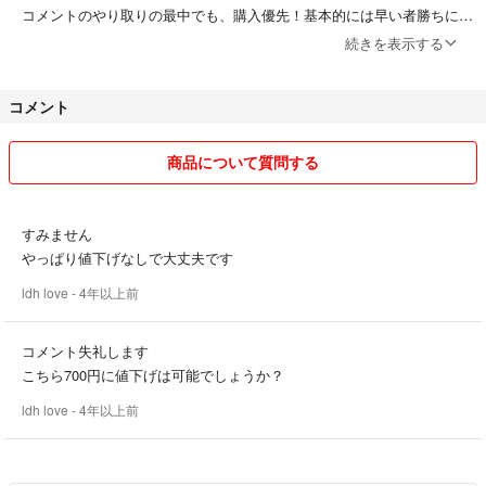
コメントのやり取りの最中でも、購入優先！基本的には早い者勝ちにな
ります！
続きを表示する
ディズニー Disney スプーン フォーク ３点セット入園 入学 弁当箱 電子レ
ンジ対応 食洗機対応 食器 昼食 遠足 キッチン 台所 ギフト プレゼント 子
★★値下げ交渉★★
供 子ども おはし お箸 ケース キャラクター お弁当 ランチグッズ ランチ
コメント
仕入れ値や配送料金を調整しプライシングしております。
用品 ランチセット 給食 キッズ 男の子 男児 女の子 女児 カーズ スケータ
・単品購入でのお値下げ交渉はご遠慮くださいますようお願い申し上げ
ー プリンセス
ます。
商品について質問する
・複数点ご購入の場合、可能な場合に限り送料カットの値引き対応をさ
せていただきます！
※値下げ交渉に応じなかったが故に、遺憾ながら報復評価（悪評価を付
すみません
ける行為）を受ける事例が頻発し迷惑行為を確認しております。
やっぱり値下げなしで大丈夫です
ldh love
- 4年以上前
＊━━━━・・・・・・・・・・・・・・━━━━＊
コメント失礼します
●これまで相当数のお取り引き・ご評価を頂戴し、残念ながら事実に反
こちら700円に値下げは可能でしょうか？
したご評価を頂戴することがございます。
ldh love
- 4年以上前
皆様に育てていただき、事実に基づきご指摘頂いた点は日々改善をして
おります。