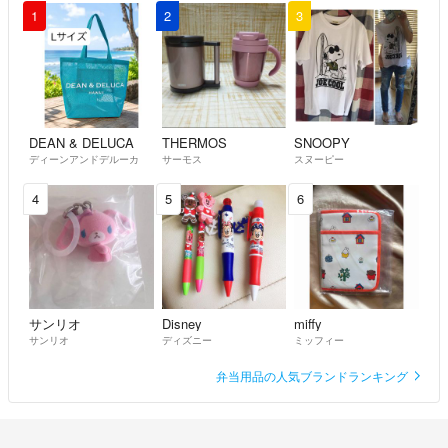
1
2
3
◆◆梱包◆◆
大物品(34cm×25cm×3cm・重さ１kgを越えるもの)につきましては『リ
サイクル梱包』『簡易梱包』にご理解・ご協力くださいませ。
◆◆楽しいショッピングを◆◆
DEAN & DELUCA
THERMOS
SNOOPY
“神経質な方”や“完璧な商品やサービスを求める方”とのお取引はご遠慮
ディーンアンドデルーカ
サーモス
スヌーピー
させて頂いております。
お互いに気持ちの良いお取引にしましょう！
4
5
6
◆◆迅速・丁寧をモットーに◆◆
真心込めて誠実に、ご対応いたします！
サンリオ
Disney
miffy
＊これまでのお取引、ご縁を結ぶことが出来た方々に心より感謝いたし
サンリオ
ディズニー
ミッフィー
ます＊
弁当用品の人気ブランドランキング