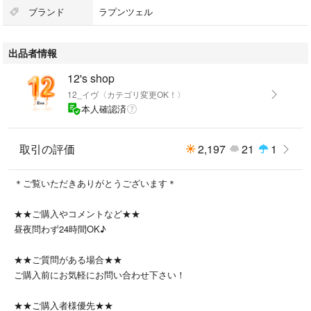
450ml
ブランド
ラプンツェル
即購入！コメント無し購入も！大歓迎です♪
出品者情報
※ご質問がある場合は、購入前にお気軽にお問い合わせ下さい！
12's shop
#ランチボックス
12_イヴ〈カテゴリ変更OK！〉
#ランチセット
本人確認済
#ディズニー弁当
#弁当箱
#幼稚園ランチセット
取引の評価
2,197
21
1
#保育園ランチセット
#小学生ランチセット
＊ご覧いただきありがとうございます＊
#遠足
#大人気
★★ご購入やコメントなど★★
#格安
昼夜問わず24時間OK♪
#学生
#新入生準備
★★ご質問がある場合★★
#二段お弁当箱
ご購入前にお気軽にお問い合わせ下さい！
#子供お弁当箱
#赤お弁当箱
★★ご購入者様優先★★