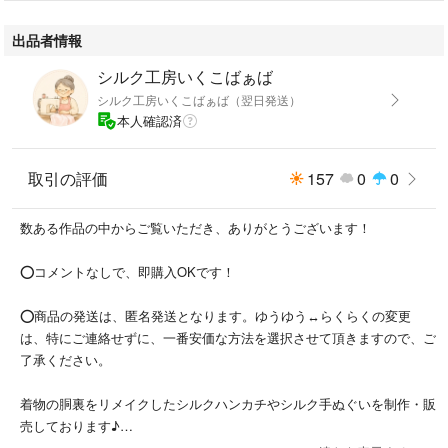
・発送の方法：写真のように、箱を開封、100g✕4の小分けの袋を発送い
出品者情報
たします。
外箱、説明書は同封いたしません。
シルク工房いくこばぁば
ゆうパケットポスト（匿名配送/ポスト投函）にて発送予定です。
シルク工房いくこばぁば（翌日発送）
本人確認済
【容量】
100g✕4
取引の評価
157
0
0
（400g）
数ある作品の中からご覧いただき、ありがとうございます！
【品質】
⭕️コメントなしで、即購入OKです！
原産国 インド
ヘンナ100％
⭕️商品の発送は、匿名発送となります。ゆうゆう↔らくらくの変更
は、特にご連絡せずに、一番安価な方法を選択させて頂きますので、ご
了承ください。
【ヘナの染め方（Amazonより）】
お風呂より少し熱め（45℃くらい）のお湯でマヨネーズ程の固さのペース
着物の胴裏をリメイクしたシルクハンカチやシルク手ぬぐいを制作・販
トを作ります。
売しております♪