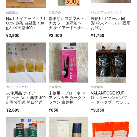
白髪染め
白髪染め
パック/フェイスマスク
No.1 ナイアードヘナ1
傷まない白髪染め ヘ
未使用 ガスール 固
00% 赤茶 白髪染 100
ナカラー 無添加ヘ
形 粉末 ペースト 固形
g入×4袋 計400g
ナ ナイアードヘナ+木
お試し
藍 茶 300g
¥2,900
¥3,400
¥1,750
カラーリング剤
白髪染め
白髪染め
未使用品 ナイアー
未使用・ブローネ ヘ
VALANROSE KUR
ド ヘナ No.1 赤茶 400
アマスカラ ダークブ
O クリームシャンプ
g 匿名配送 翌日発送
ラウン 白髪用
ー ダークブラウン 40
0g 2個セット
¥2,699
¥850
¥9,350