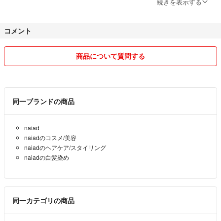
続きを表示する
縫製を担当する実母は洋裁が得意で、子どもや孫の洋服、手提げ袋など
手袋をし、白髪が気になる生え際や根元から髪全体までしっかりとヘナを
を作ってきました！
塗ります。
コメント
私は着物の検品・撮影・出品を担当し、親子で協力して作品づくりをし
ラップをぴったり巻き、ラップの上からドライヤーで2~3分温めます。
ています！
商品について質問する
保温性の高いキャップ等をかぶり、40分~１時間待ち、ペーストをよく洗
着物を無駄にせず、日常で気軽に使えるアイテムとしてお届けいたしま
い流して洗髪。
す！
同一ブランドの商品
シルクを身近に感じていただけるよう、お求めやすい価格でお届けしま
す！
naiad
白髪染め
naiadのコスメ/美容
素人検品ですので、万が一、商品に不備がございましたら【評価前に】
トリートメント
naiadのヘアケア/スタイリング
ご連絡下さい！
エイジングケア
naiadの白髪染め
誠意を持って対応させていただきます！
新品
丁寧な対応を心がけていますので、どうぞよろしくお願いします！
#ナイアード
同一カテゴリの商品
#コスメ/美容
#ヘアケア/スタイリング