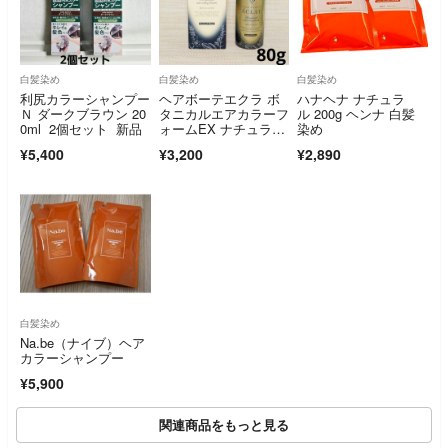
白髪染め
白髪染め
白髪染め
利尻カラーシャンプー
ヘアボーテエクラ ボ
ハナヘナ ナチュラ
Ｎ ダークブラウン 20
タニカルエアカラーフ
ル 200g ヘンナ 白髪
0ml 2個セット 新品
ォームEX ナチュラル
染め
ブラック 80g
¥5,400
¥3,200
¥2,890
白髪染め
Na.be（ナイブ）ヘア
カラーシャンプー
¥5,900
関連商品をもっと見る