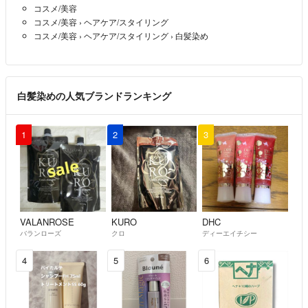
#カラーリング剤
コスメ/美容
コスメ/美容
›
ヘアケア/スタイリング
コスメ/美容
›
ヘアケア/スタイリング
›
白髪染め
白髪染めの人気ブランドランキング
1
2
3
VALANROSE
KURO
DHC
バランローズ
クロ
ディーエイチシー
4
5
6