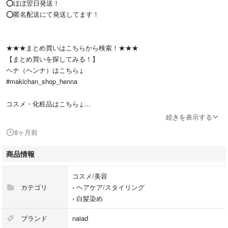
⭕ほぼ翌日発送！
⭕匿名配送にて発送してます！
★★★まとめ買いはこちらから検索！★★★
【まとめ買いを探してみる！】
ヘナ（ヘンナ）はこちら↓
#makichan_shop_henna
コスメ・化粧品はこちら↓
#makichan_shop_cosme
続きを表示する
8ヶ月前
★★★商品について★★★
ご覧いただき、ありがとうございます(*^^*)
商品情報
・お値下げ不可
コスメ/美容
・商品名：ナイアード ヘナ No.1 赤茶
カテゴリ
›
ヘアケア/スタイリング
・購入時期：2025年11月
›
白髪染め
・購入場所：ネットショップ
・パッケージ記号：2510PA
ブランド
naiad
・開封の有無：箱は開封済みですが、小分けの袋は未開封になります。