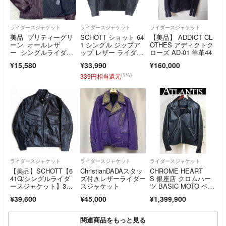
ライダースジャケット
ライダースジャケット
ライダースジャケット
美品 プリティーグリ
SCHOTT ショット 64
【美品】 ADDICT CL
ーン オールレザ
1 シングル ジップア
OTHES アディクトク
ー シングルライダー
ップ レザー ライダー
ローズ AD-01 羊革44
ス L バーガンディ
ス ジャケット ブラッ
¥15,580
¥33,990
¥160,000
ク
(1%)
339円相当還元
ライダースジャケット
ライダースジャケット
ライダースジャケット
【美品】SCHOTT【6
ChristianDADAスタッ
CHROME HEART
41Q/シングルライダ
ズ付きレザーライダー
S 銀座店 クロムハー
ースジャケット】3
スジャケット
ツ BASIC MOTO ベー
8 レザー アメリカ
シックモト レザー ラ
¥39,600
¥45,000
¥1,399,900
製 ショット 26070178
イダース ジャケッ
ト メンズ シルバー S
V925 size:M 黒 10380
関連商品をもっと見る
4