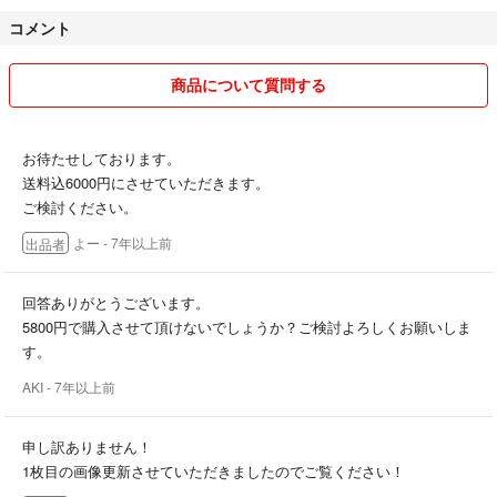
変更することがあります。
コメント
お安く出品しているもので
封筒に入る形状のものは普通郵便で送る場合もございます。
商品について質問する
追跡ありをご希望の方は事前にコメントしていただければ価格を変えて
対応します。
お待たせしております。
・出品者について意見
送料込6000円にさせていただきます。
よく、出品される方のプロフィールにて
ご検討ください。
質問逃げ禁止、
よー
- 7年以上前
出品者
購入意思のないいいねは禁止など見かけますが
ラクマのサービスを利用しているのは全員同じなので
勝手にルールを作るのは良くないと思います。
回答ありがとうございます。
「コメントで質問したら最後まで買うか買わないかハッキリして下さ
5800円で購入させて頂けないでしょうか？ご検討よろしくお願いしま
い」
す。
「いいねだけは迷惑です」など
AKI
- 7年以上前
購入するかどうかは相手に任せて購入した通知を待てばいいし、いいね
をして他の商品を見てそちらが安かったり品質が良かったりすれば買わ
ないのも当たり前だと思います。
申し訳ありません！
ラクマの機能を自分仕様に変えないでほしいです。
1枚目の画像更新させていただきましたのでご覧ください！