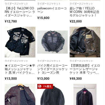
ライダースジャケット
ライダースジャケット
ライダースジャケット
【希少】YeLLOW CO
yellowcornイエローコ
超レア物！YELLO
RN イエローコーン ラ
ーン
W CORN 30周年記念
イダースジャケッ
モデルジャケット！
¥15,600
ト コットン
¥12,780
¥22,000
ライダースジャケット
ライダースジャケット
ライダースジャケット
★イエローコーン★半
バイク用イエローコー
【雰囲気抜群】イエロ
袖メッシュジャケッ
ンライダースジャケッ
ーコーン レザージャ
ト 黒 M バイクウェ
ト 3シーズン用
ケット 本革 ワッペ
ア 刺繍 美品 YellowCo
ン ブラウン 3L
¥13,500
¥13,000
¥49,300
rn ツーリングジャケ
ット
1%還元