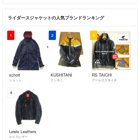
合皮ですか？本革ですか？
kenb
- 7年以上前
ライダースジャケットの人気ブランドランキング
1
2
3
schott
KUSHITANI
RS TAICHI
ショット
クシタニ
アールエスタイチ
4
Lewis Leathers
ルイスレザー