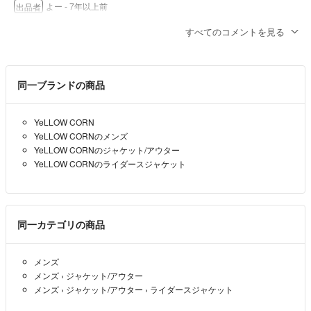
よー
- 7年以上前
出品者
以上、スムーズなお取引ができるように心がけています。
すべてのコメントを見る
コメントありがとうございます！
よろしくお願いします！
合皮生地自体にはそのような傷はありませんが左腕の丸いエンブレム
に剥がれがあります。
同一ブランドの商品
よー
- 7年以上前
出品者
YeLLOW CORN
はじめまして。
YeLLOW CORNのメンズ
合皮生地に破れや剥がれはありますか？
YeLLOW CORNのジャケット/アウター
YeLLOW CORNのライダースジャケット
AKI
- 7年以上前
コメントありがとうございます！
こちらは合皮です。
同一カテゴリの商品
よー
- 7年以上前
出品者
メンズ
メンズ
›
ジャケット/アウター
はじめまして
メンズ
›
ジャケット/アウター
›
ライダースジャケット
このジャケットの素材は何でしょうか？