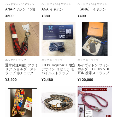
ヘッドフォン/イヤフォン
ヘッドフォン/イヤフォン
ヘッドフォン/イヤフォン
ANAイヤホン 10個
ANA イヤホン
【ANA】 イヤホン
¥500
¥380
¥499
ネックストラップ
ネックストラップ
ネックストラップ
通常発送可能 ファミ
IQOS Together X 限定
ルイヴィトン フォン
リア ショルダースト
デザイン ヨセミテ モ
ホルダー LOUIS VUIT
ラップ 赤チェック ス
バイルストラップ
TON 携帯ストラップ
マホストラップ
¥3,400
¥2,480
¥120,000