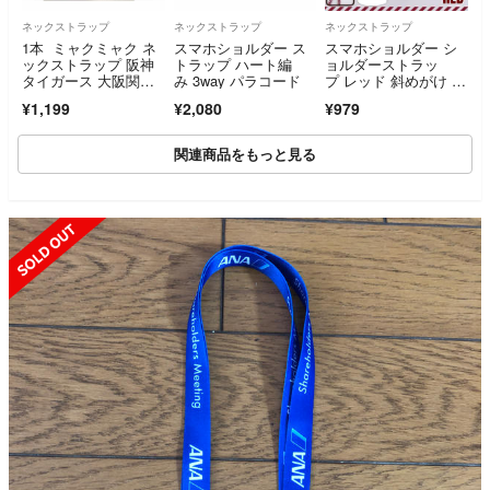
ネックストラップ
ネックストラップ
ネックストラップ
1本 ミャクミャク ネ
スマホショルダー ス
スマホショルダー シ
ックストラップ 阪神
トラップ ハート編
ョルダーストラッ
タイガース 大阪関西
み 3way パラコード
プ レッド 斜めがけ 落
万博
下防止 編み込み
¥1,199
¥2,080
¥979
関連商品をもっと見る
SOLD OUT