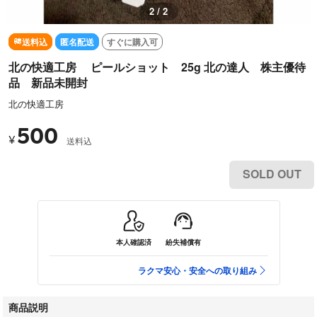
2 / 2
送料込
匿名配送
すぐに購入可
北の快適工房 ピールショット 25g 北の達人 株主優待
品 新品未開封
北の快適工房
500
¥
送料込
SOLD OUT
本人確認済
紛失補償有
ラクマ安心・安全への取り組み
商品説明