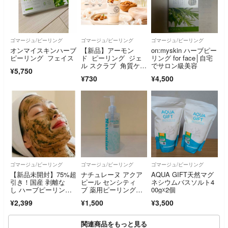
ゴマージュ/ピーリング
ゴマージュ/ピーリング
ゴマージュ/ピーリング
オンマイスキンハーブ
【新品】アーモン
on:myskin ハーブピー
ピーリング フェイス
ド ピーリング ジェ
リング for face│自宅
ル スクラブ 角質ケ
でサロン級美容
¥5,750
ア 保湿 お風呂 入浴
¥730
¥4,500
ゴマージュ/ピーリング
ゴマージュ/ピーリング
ゴマージュ/ピーリング
【新品未開封】75%超
ナチュレーヌ アクア
AQUA GIFT天然マグ
引き！国産 剥離な
ピール センシティ
ネシウムバスソルト4
し ハーブピーリング
ブ 薬用ピーリングジ
00g☓2個
個包装3回 肌質改善
ェル(250ml)
¥2,399
¥1,500
¥3,500
関連商品をもっと見る