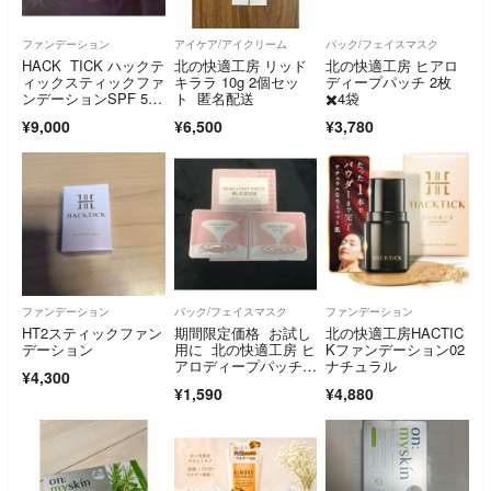
ファンデーション
アイケア/アイクリーム
パック/フェイスマスク
HACK TICK ハックテ
北の快適工房 リッド
北の快適工房 ヒアロ
ィックスティックファ
キララ 10g 2個セッ
ディープパッチ 2枚
ンデーションSPF 50P
ト 匿名配送
✖️4袋
A＋＋＋＋5.6gナチュ
¥9,000
¥6,500
¥3,780
ラルしずく型スポンジ
付2セット
ファンデーション
パック/フェイスマスク
ファンデーション
HT2スティックファン
期間限定価格 お試し
北の快適工房HACTIC
デーション
用に 北の快適工房 ヒ
Kファンデーション02
アロディープパッチ 4
ナチュラル
¥4,300
枚 最安値
¥1,590
¥4,880