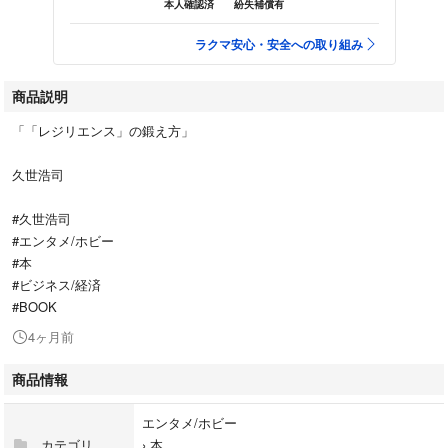
本人確認済
紛失補償有
ラクマ安心・安全への取り組み
商品説明
「「レジリエンス」の鍛え方」
久世浩司
#久世浩司
#エンタメ/ホビー
#本
#ビジネス/経済
#BOOK
4ヶ月前
商品情報
エンタメ/ホビー
カテゴリ
›
本