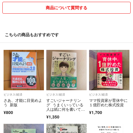
商品について質問する
なお、発送に際しましては、段ボールや箱のリサイクルもさせていただ
くこともございますので、ご了承ください📦
どうぞよろしくお願いします。
こちらの商品もおすすめです
ビジネス/経済
ビジネス/経済
ビジネス/経済
さあ、才能に目覚めよ
すごいジャーナリン
ママ投資家が育休中に
う 新版
グ うまくいっている
１億貯めた株式投資
人は紙に何を書いてい
¥800
¥1,700
るのか？
¥1,350