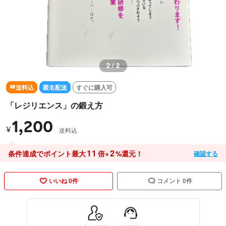
2 / 2
送料込
匿名配送
すぐに購入可
「レジリエンス」の鍛え方
1,200
¥
送料込
11
2
条件達成でポイント最大
倍+
%還元！
確認する
いいね 0件
コメント 0件