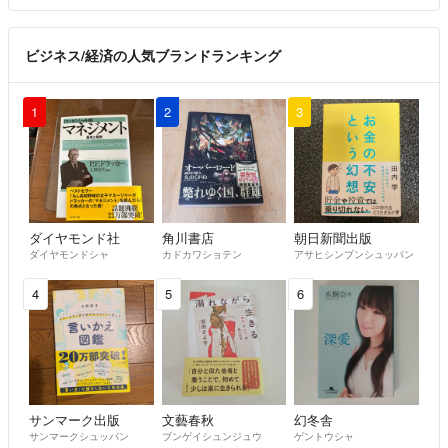
ビジネス/経済の人気ブランドランキング
1
2
3
ダイヤモンド社
角川書店
朝日新聞出版
ダイヤモンドシャ
カドカワショテン
アサヒシンブンシュッパン
4
5
6
サンマーク出版
文藝春秋
幻冬舎
サンマークシュッパン
ブンゲイシュンジュウ
ゲントウシャ