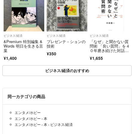
ビジネス/経済
ビジネス/経済
ビジネス/経済
&Premium 特別編集 &
プレゼンテ－ションの
「なぜ」と聞かない質
Words 明日を生きる言
技術
問術 「良い質問」を４
葉
０年磨き続けた対話の
¥350
プロがたどり着いた／
¥1,400
¥1,655
中田豊一(著者)
ビジネス/経済のおすすめ
同一カテゴリの商品
エンタメ/ホビー
エンタメ/ホビー
›
本
エンタメ/ホビー
›
本
›
ビジネス/経済