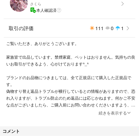
さくら
本人確認済
取引の評価
111
0
1
ご覧いただき、ありがとうございます。
家族皆で出品しています。禁煙家庭、ペットはおりません。気持ちの良
いお取引ができるよう、心がけております^_^
ブランドのお品物につきましては、全て正規店にて購入した正規品で
す。
偽物すり替え返品トラブルが横行しているとの情報がありますので、恐
れ入りますが、トラブル防止のため返品には応じかねます。何かご不安
な点がございましたら、ご購入前にお問い合わせくださいますよう、よ
ろしくお願いしますm(_ _)m
続きを表示する
また、他サイトでも出品しておりますため、お品物が無くなることもご
コメント
ざいますので、何卒ご了承ください。ご購入を検討されている場合は早
めにお願いします🤲