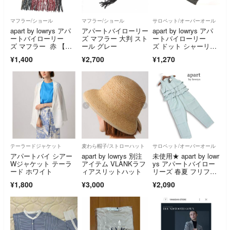
マフラー/ショール
マフラー/ショール
サロペット/オーバーオール
apart by lowrys アパ
アパートバイローリー
apart by lowrys アパ
ートバイローリー
ズ マフラー 大判 スト
ートバイローリー
ズ マフラー 赤 【古
ール グレー
ズ ドット シャーリン
着】【中古】【送料無
グ キャミソール オー
¥1,400
¥2,700
¥1,270
料】
ルインワン sizeF/黒 ■
◆ レディース
テーラードジャケット
麦わら帽子/ストローハット
サロペット/オーバーオール
アパートバイ シアー
apart by lowrys 別注
未使用★ apart by lowr
Wジャケット テーラ
アイテム VLANKラフ
ys アパートバイロー
ード ホワイト
ィアスリットハット
リーズ 春夏 フリフ
リ ノースリーブ オー
¥1,800
¥3,000
¥2,090
ルインワン サロペッ
ト Sz.M レディース