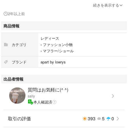
色により雰囲気が違うので、毎年、色違いの大人買いをするお客様も。
続きを表示する
2年以上前
#fumio買い
商品情報
レディース
カテゴリ
›
ファッション小物
›
マフラー/ショール
ブランド
apart by lowrys
出品者情報
質問はお気軽に(^ ^)
sally
本人確認済
取引の評価
393
5
0