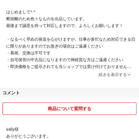
はじめまして^ ^
断捨離のため色々なものを出品しています。
最後まで誠意を持って対応しますので、よろしくお願いします！
・なるべく早めの発送を心がけますが、仕事が多忙なため対応できる日
に限りがありますのでお急ぎの場合はご遠慮ください
・着画、交換は不可です
・自宅保管の中古品になりますので神経質な方はご遠慮ください
・即決価格をご提示されても当ショップでは受け付けておりません
・普通郵便の場合は土日祝の配送がないことでお時間がかかりますので
続きを表示する
ご了承ください
※いつ届くか問い合わせされても追跡がなく分かりかねますのでこち
コメント
らへ問い合わせはご遠慮お願いします
商品について質問する
質問などありましたらお気軽にご連絡お願いします！
sally様
ありがとうございます。