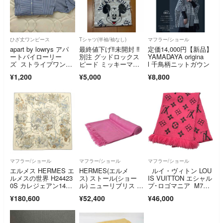
ひざ丈ワンピース
Tシャツ(半袖/袖なし)
マフラー/ショール
apart by lowrys アパ
最終値下げ‼️未開封 ‼️
定価14,000円【新品】
ートバイローリー
別注 グッドロックス
YAMADAYA origina
ズ ストライプワンピ
ピード ミッキーマウ
l 千鳥柄ニットガウン
ース
ス Tシャツ 半袖 ホワ
¥1,200
¥5,000
¥8,800
イト
マフラー/ショール
マフラー/ショール
マフラー/ショール
エルメス HERMES エ
HERMES(エルメ
ルイ・ヴィトン LOU
ルメスの世界 H24423
ス) ストール(ショー
IS VUITTON エシャル
0S カレジェアン14
ル) ニューリブリス ピ
プ･ロゴマニア M760
0 ショール
ンク カシミヤ、シル
70 ピンク ウール/シル
¥180,600
¥52,400
¥46,000
ク
ク レディース マフラ
ー