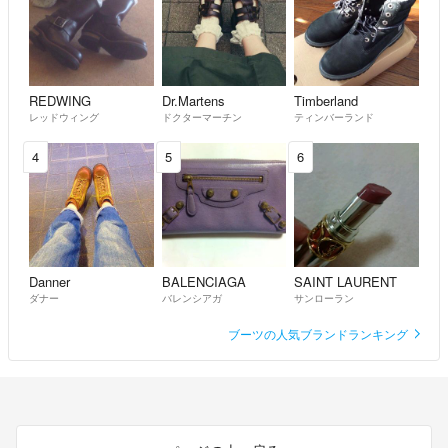
ピッタリです。
6時間ほど履きましたが
きつくて痛くなることはありませんでした。
ねこ7820
- 3年弱前
出品者
REDWING
Dr.Martens
Timberland
レッドウィング
ドクターマーチン
ティンバーランド
ご返事ありがとうございます。
4
5
6
参考な情報もありがとうございます。
ちなみにオペラパンプスはピッタリという感じでですか？
mon
- 3年弱前
コメントありがとうございます。
Danner
BALENCIAGA
SAINT LAURENT
記載いただきました通り25.5となります。
ダナー
バレンシアガ
サンローラン
私は普段の仕事では3E 26.0 を履いております。
ブーツの人気ブランドランキング
参考になれば幸いです。
ねこ7820
- 3年弱前
出品者
コメント失礼します。