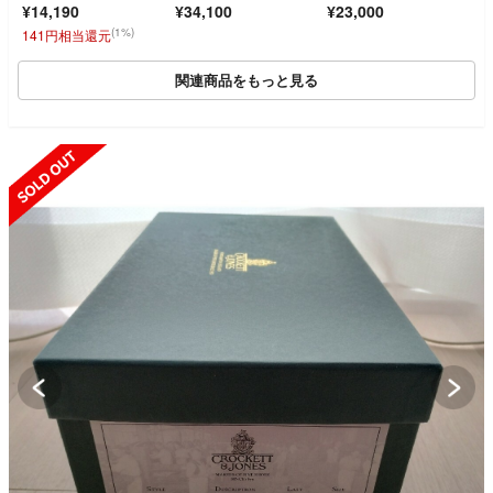
¥14,190
¥34,100
¥23,000
プ レースアップ ブー
ン ダナー トレッキン
ツ ブラック
グブーツ s2607117
(1%)
141円相当還元
関連商品をもっと見る
SOLD OUT