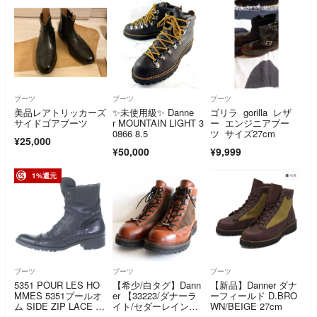
ブーツ
ブーツ
ブーツ
美品レアトリッカーズ
✨未使用級✨ Danne
ゴリラ gorilla レザ
サイドゴアブーツ
r MOUNTAIN LIGHT 3
ー エンジニアブー
0866 8.5
ツ サイズ27cm
¥25,000
¥50,000
¥9,999
1%還元
ブーツ
ブーツ
ブーツ
5351 POUR LES HO
【希少/白タグ】Dann
【新品】Danner ダナ
MMES 5351プールオ
er 【33223/ダナーラ
ーフィールド D.BRO
ム SIDE ZIP LACE U
イト/セダーレインボ
WN/BEIGE 27cm
P BOOTS サイドジッ
ー】US8.5 ブラウ