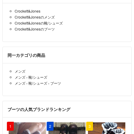
定価からしたらかなり安いのは重々承知ですが、少しだけお値引き対
応は可能でしょうか？
Crockett&Jones
Crockett&Jonesのメンズ
mon
- 3年弱前
Crockett&Jonesの靴/シューズ
Crockett&Jonesのブーツ
mon様
ありがとうございます！
一回のみしか履いておりません。
同一カテゴリの商品
結婚式場にて注文し、当日衣装に着替えるときに初めて履きました。
（衣装店ではサンプルでサイズ合わせしました）
メンズ
その後、11時〜17時まで着用しました。
メンズ
›
靴/シューズ
ねこ7820
- 3年弱前
出品者
メンズ
›
靴/シューズ
›
ブーツ
ご返信ありがもうございます！
購入させていただき思っております。
ブーツの人気ブランドランキング
新品購入されて一回履かれたということでお間違いないでしょうか？
mon
- 3年弱前
1
2
3