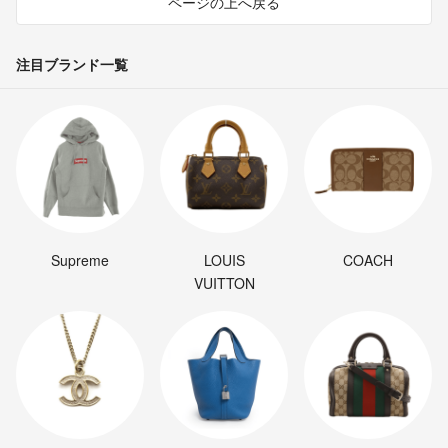
ページの上へ戻る
購入をご検討させていただいてます。
日本のサイズどいうと25.5くらいでしょうか？
ご返事いただけると幸いです。
注目ブランド一覧
よろしくお願いします。
mon
- 3年弱前
Supreme
LOUIS
COACH
VUITTON