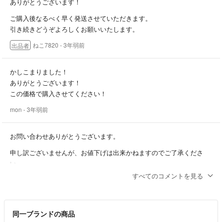
ありがとうございます！
ご購入後なるべく早く発送させていただきます。
引き続きどうぞよろしくお願いいたします。
ねこ7820
- 3年弱前
出品者
かしこまりました！
ありがとうございます！
この価格で購入させてください！
mon
- 3年弱前
お問い合わせありがとうございます。
申し訳ございませんが、お値下げは出来かねますのでご了承くださ
い。
引き続きご検討よろしくお願いいたします。
すべてのコメントを見る
ねこ7820
- 3年弱前
出品者
同一ブランドの商品
ありがとうございます！