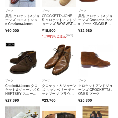
ブーツ
ブーツ
ブーツ
美品 クロケット&ジョ
CROCKETT&JONE
美品 クロケット&ジョ
ーンズ コニストン 8.
S クロケットアンドジ
ーンズ Crockett&Jone
5 Crockett&Jones
ョーンズ BAYSWATE
s ブーツ KINGSLE
R ベイズウォータ
Y キングスレー チャ
¥60,000
¥15,900
¥32,980
ー チャッカブーツ デ
ッカブーツ スエー
ザートブーツ スウェ
ド 靴 6E(24.5cm)茶色
(10%)
1,590円相当還元
ードレザー ライトブ
ラウン イングランド
製 メンズ 6E b00904
ブーツ
ブーツ
ブーツ
Crockett&Jones クロ
クロケット＆ジョーン
クロケットアンドジョ
ケット＆ジョーンズ C
ズ キャンベリー チャ
ーンズ CROCKETT&J
HERTSEY スエー
ッカブーツ ブラウン
ONES ブーツ
ド チャッカブー
【LA】【中古】
¥27,390
¥23,760
¥25,800
ツ 6 1/2