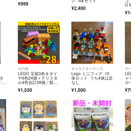
グ 3体セット
ゴ 
¥999
O 
¥2,400
¥1
その他
キャラクターグッズ
キ
LEGO 宝箱3色＆ダイ
Lego ミニフィグ 15
L
タ
ヤ6色24個＋クリスタ
体セット うち4体は足
ャ
マリ
ル4色合計28個／新品,
なし
ロ
正規品
¥1,530
¥1,500
¥7