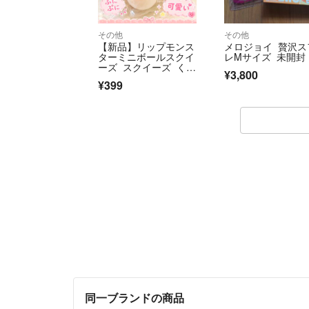
その他
その他
【新品】リップモンス
メロジョイ 贅沢ス
ターミニボールスクイ
レMサイズ 未開封
ーズ スクイーズ くち
¥3,800
びる饅頭 ぷにぷに
¥399
同一ブランドの商品