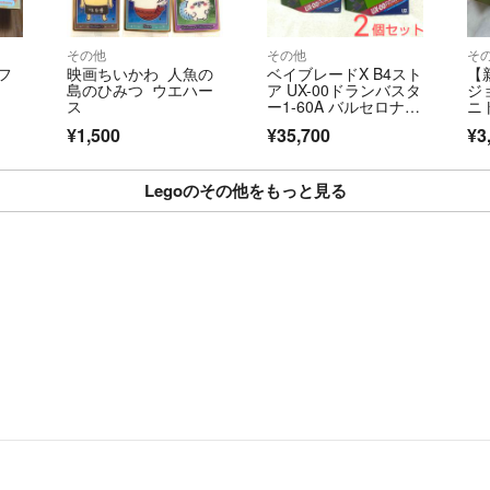
その他
その他
そ
フ
映画ちいかわ 人魚の
ベイブレードX B4スト
【新
島のひみつ ウエハー
ア UX-00ドランバスタ
ジ
ス
ー1-60A バルセロナ 2
ニ
個
¥1,500
¥35,700
¥3
Legoのその他をもっと見る