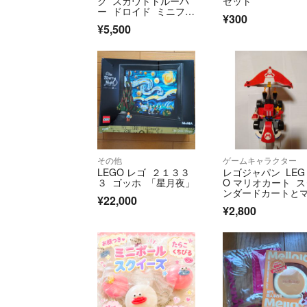
ク スカウトトルーパ
セット
ー ドロイド ミニフィ
¥300
グ スターウォーズ
¥5,500
その他
ゲームキャラクター
LEGO レゴ ２１３３
レゴジャパン LEG
３ ゴッホ 「星月夜」
O マリオカート ス
ンダードカートと
¥22,000
オフィギュア
¥2,800