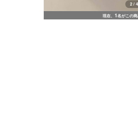
3 / 4
1
現在、
名がこの商