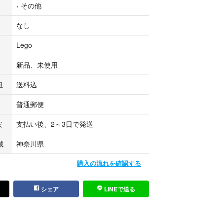
›
その他
なし
ション
トカレンダーいっぱい
Lego
新品、未使用
、経過年劣化に伴い、多少の箱スレ、キズ、汚れ、
があります。
担
送料込
ある方のみお願いします。
普通郵便
発送が基本となります。
安
支払い後、2～3日で発送
出来次第、発送致しますので、発送日が早まる場合
域
神奈川県
(ϋ)/
購入の流れを確認する
シェア
LINEで送る