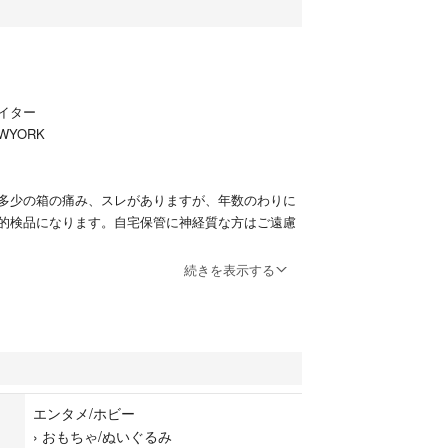
エイター
WYORK
多少の箱の痛み、スレがありますが、年数のわりに
的検品になります。自宅保管に神経質な方はご遠慮
続きを表示する
い！
入可能です(^^)
エンタメ/ホビー
必ずコメントやり取りお願い致します！顔の見えな
›
おもちゃ/ぬいぐるみ
、宜しくお願い致します。