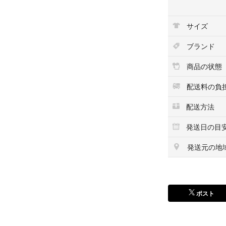
■他関連商品
サイズ
#MyLEGOコレク
#他にもアドベン
ブランド
⚠️注意事項
商品の状態
新品未開封ですが
凹みなどある場合
配送料の負
自宅保存にご理解
配送方法
仕事の関係で週末
発送日の目
また、発送準備が
もございます。
発送元の地
よろしくお願いします
レゴ ブロック
ポスト
レゴシティ