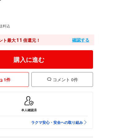
送料込
11
確認する
ント最大
倍還元！
購入に進む
 1件
コメント 0件
本人確認済
ラクマ安心・安全への取り組み