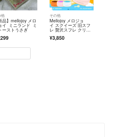
の他
その他
品】mellojoy メロ
Mellojoy メロジョ
ョイ ミニランド ミ
イ スクイーズ 旧スフ
トーストうさぎ
レ 贅沢スフレ クリー
ミークリーム Lサイ
,299
¥3,850
ズ 正規品 箱を折りた
たんで発送