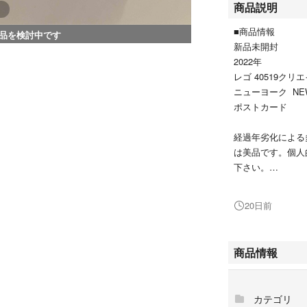
商品説明
■商品情報
品を検討中です
新品未開封
2022年
レゴ 40519クリ
ニューヨーク NE
ポストカード
経過年劣化による
は美品です。個人
下さい。
LEGO正規品
20日前
写真ご確認くださ
商品情報
■販売情報
コメントなしで即購
但し、ご購入後は
カテゴリ
いお取り引きの為