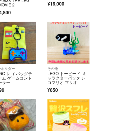
70838 THE LEG
¥16,000
MOVIE 2
4,800
ーホルダー
その他
EGO レゴ バッグチ
LEGO トーピード キ
ーム ゲームコント
ャラクターパック レ
ーラー
ゴマリオ マリオ
99
¥850