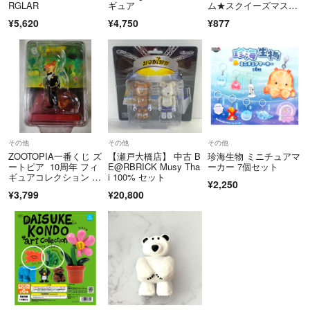
RGLAR
ギュア
ム★スクイーズマスコ
ット
¥5,620
¥4,750
¥877
その他
その他
その他
ZOOTOPIA一番くじ ズ
【瀬戸大橋店】 中古 B
珍海生物 ミニチュアマ
ートピア 10周年 フィ
E@RBRICK Musy Tha
ーカー 7個セット
ギュアコレクション ニ
i 100% セット
¥2,250
ック
¥3,799
¥20,800