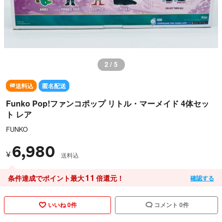
2 / 5
送料込
匿名配送
Funko Pop!ファンコポップ リトル・マーメイド 4体セッ
ト レア
FUNKO
6,980
¥
送料込
11
条件達成でポイント最大
倍還元！
確認する
いいね 0件
コメント 0件