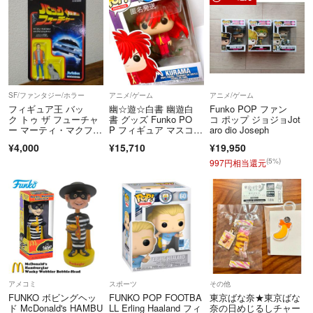
SF/ファンタジー/ホラー
アニメ/ゲーム
アニメ/ゲーム
フィギュア王 バッ
幽☆遊☆白書 幽遊白
Funko POP ファン
ク トゥ ザ フューチャ
書 グッズ Funko PO
コ ポップ ジョジョJot
ー マーティ・マクフラ
P フィギュア マスコッ
aro dio Joseph
イ 未開封
ト 蔵馬
¥4,000
¥15,710
¥19,950
(5%)
997円相当還元
アメコミ
スポーツ
その他
FUNKO ボビングヘッ
FUNKO POP FOOTBA
東京ばな奈★東京ばな
ド McDonald's HAMBU
LL Erling Haaland フィ
奈の日めじるしチャー