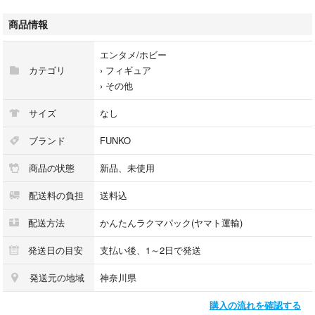
※ダイヤモンドコレクションとは
グリッター加工が施された特別なファンコポップフィギュアのシリーズで
商品情報
す。これらのフィギュアは、箱の前面にダイヤモンドのステッカーが貼ら
れているのが特徴です。
エンタメ/ホビー
カテゴリ
›
フィギュア
ご質問等ございましたらコメントください。
›
その他
他にもファンコポップフィギュアを出品しております。おまとめ買いいた
サイズ
なし
だける方にはお値引きもできますので、下記ご参照ください。
#VTEファンコポップ
ブランド
FUNKO
商品の状態
新品、未使用
#ディズニー #ファンコ #プリンセス #リトルマーメイド #アリエル
配送料の負担
送料込
配送方法
かんたんラクマパック(ヤマト運輸)
発送日の目安
支払い後、1～2日で発送
発送元の地域
神奈川県
購入の流れを確認する