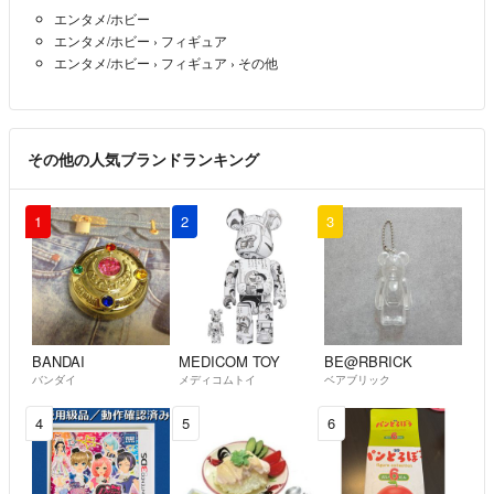
エンタメ/ホビー
エンタメ/ホビー
›
フィギュア
エンタメ/ホビー
›
フィギュア
›
その他
その他の人気ブランドランキング
1
2
3
BANDAI
MEDICOM TOY
BE@RBRICK
バンダイ
メディコムトイ
ベアブリック
4
5
6