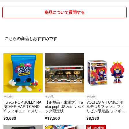
商品について質問する
こちらの商品もおすすめです
その他
その他
その他
Funko POP JOLLY RA
【正規品・未開封】Fu
VOLTES V FUNKO ボ
NCHER HARD CAND
nko pop! U2 zoo tv 4パ
ルテス5 ファンコ フィ
Y フィギュア アメリカ
ック限定版
リピン限定品 フィギュ
ン雑貨 新品未使用 No.
ア
¥3,680
¥17,500
¥8,380
Y
5%還元