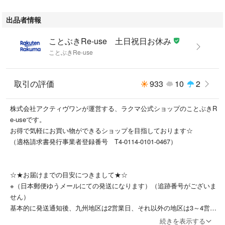
出品者情報
ことぶきRe-use 土日祝日お休み
ことぶきRe-use
取引の評価
933
10
2
株式会社アクティヴワンが運営する、ラクマ公式ショップのことぶきR
e-useです。
お得で気軽にお買い物ができるショップを目指しております☆
（適格請求書発行事業者登録番号 T4-0114-0101-0467）
☆★お届けまでの目安につきまして★☆
※（日本郵便ゆうメールにての発送になります）（追跡番号がございま
せん）
基本的に発送通知後、九州地区は2営業日、それ以外の地区は3～4営業
日ほどかかります。
続きを表示する