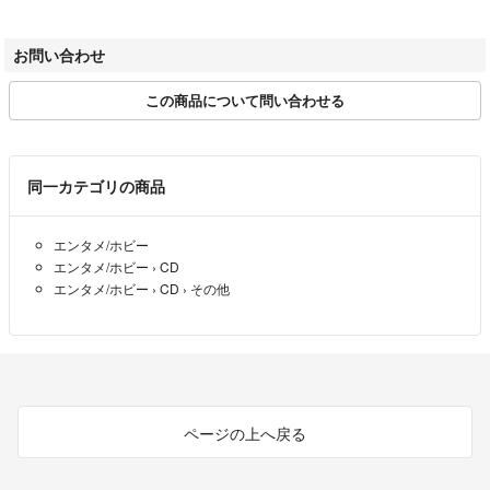
さらに、日本郵便の配送規定変更によりまして、「土曜、日曜、祝日」
お問い合わせ
の配達がございません。
土日祝日をはさみますと、ご自宅のポストお届けまでに→【約1週間】
この商品について問い合わせる
を要する場合もございます。
土日祝は定休日となりますもので、定休日前日ご注文分の配送およびご
連絡（ご返信）等は、翌営業日以降の対応となりますので予めご了承く
同一カテゴリの商品
ださい。
エンタメ/ホビー
エンタメ/ホビー
›
CD
☆★お問い合わせ★☆
エンタメ/ホビー
›
CD
›
その他
商品詳細ページ、または取引ページより、お問い合わせボタン押下＞問
い合わせフォーム より、お問い合わせください。
返信は当ショップ担当者からメールにてご返信いたします。
当店の、中古DVD・CDに関しましては、ほぼレンタル落ち中古商品の
出品となっております。
ページの上へ戻る
また、商品の付属品（付属特典DVDや小冊子・その他特典）は付いてお
りませんので、ご了承くださいませ。