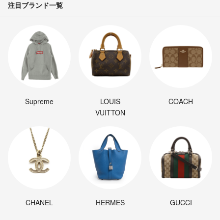
注目ブランド一覧
■商品の配送について
基本的に、ディスク商品（DVD・CD）に関しましては、クッション封
筒に入れましてメール便（日本郵便ゆうメール）にてお送りいたしま
す。（巻数の多いDVDは不織布に入れてジャケットとディスクのみに
て、メール便発送いたします）
＝＝＝＝＝＝＝＝＝＝＝＝＝＝
▼特商法
Supreme
LOUIS
COACH
https://fril.jp/ts/official/law/a060/
VUITTON
▼返品特約
https://fril.jp/ts/official/law/a060/#return_policy
CHANEL
HERMES
GUCCI