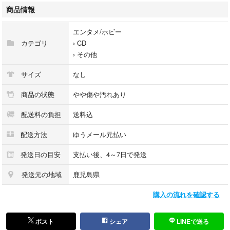
す
商品情報
●レンタル落ちの商品につきバーコードやシールが付着している物があり
ます
エンタメ/ホビー
●写真は現物です。歌詞カード等の付属品は画像にて確認お願い致します
カテゴリ
›
CD
●商品でケースが破損している場合は、予備がある時のみレンタル中古ケ
›
その他
ースに交換します
●ゆうメール元払いで発送します、追跡番号はありません
サイズ
なし
●土日祝日は定休日の為、平日の発送になりますので到着迄、日数を要す
る場合がございます
商品の状態
やや傷や汚れあり
●ゆうメール便は土日の配達はしていません
配送料の負担
送料込
●発送日の目安は4～7日で設定してますが、祝日の関係で発送期限に間に
合わない場合がございます
配送方法
ゆうメール元払い
営業日の午前10時迄の確定分は当日発送可能です
発送日の目安
支払い後、4～7日で発送
●古物商許可 東京都公安委員会 第305550208065号
発送元の地域
鹿児島県
購入の流れを確認する
ポスト
シェア
LINEで送る