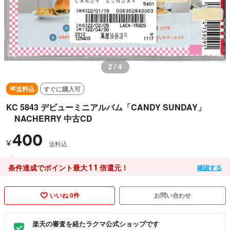
2 / 4
送料込
すぐに購入可
KC 5843 デビューミニアルバム「CANDY SUNDAY」
NACHERRY 中古CD
400
¥
送料込
11
条件達成でポイント最大
倍還元！
確認する
いいね 0件
お問い合わせ
楽天の審査を経たラクマ公式ショップです