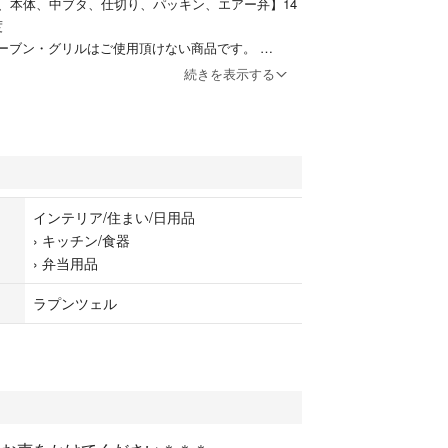
、本体、中ブタ、仕切り、パッキン、エアー弁】14
0度
オーブン・グリルはご使用頂けない商品です。
続きを表示する
イプのシンプルなお弁当箱。
パッキン付き。
タにエアー調圧弁あり。
インテリア/住まい/日用品
ベルト、16.5cmのお箸（中蓋収納）付き。
›
キッチン/食器
で、電子レンジOK。
›
弁当用品
07324642
ラプンツェル