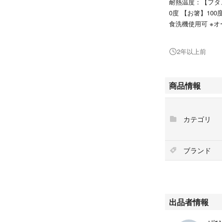
耐熱温度：【フタ
0度 【お箸】10
食洗機使用可 ※
ベルトでとめるタ
2年以上前
汁漏もれしにくい
商品情報
上段・下段の中ブ
仕切り板、ランチ
カテゴリ
中ブタをしたまま
食洗機対応。
JANコード：49733
ブランド
出品者情報