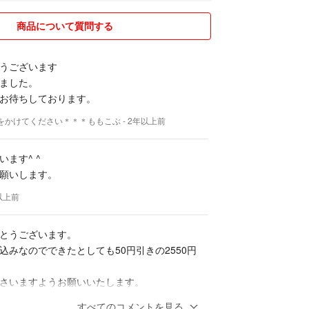
商品について質問する
うございます！
うございます
グッズ、DVD、などを取り扱っています。
ました。
をしているため、完売の場合もありますのでお声掛
お待ちしております。
助かります。
易梱包値下げもお受けいたします。
をかけてください＊＊＊ももこぶ
- 2年以上前
お気軽にお聞きください♪
ます^ ^
願いします。
年以上前
とうございます。
込みなのでできたとしても50円引きの2550円
さいますようお願いいたします。
をかけてください＊＊＊ももこぶ
- 2年以上前
すべてのコメントを見る