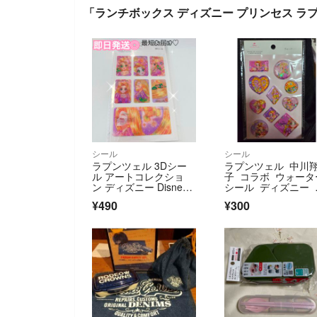
「ランチボックス ディズニー プリンセス ラプ
シール
シール
ラプンツェル 3Dシー
ラプンツェル 中川
ル アートコレクショ
子 コラボ ウォータ
ン ディズニー Disne
シール ディズニー D
y 中川翔子
sney
¥490
¥300