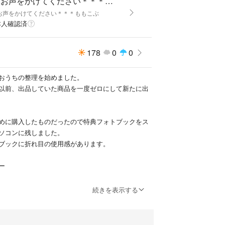
ぜひお声をかけてください＊＊＊ももこぶ's shop
お声をかけてください＊＊＊ももこぶ
本人確認済
178
0
0
おうちの整理を始めました。
以前、出品していた商品を一度ゼロにして新たに出
めに購入したものだったので特典フォトブックをス
ソコンに残しました。
ブックに折れ目の使用感があります。
ー
続きを表示する
い！
いる商品などがありましたら、早めにお声がけをく