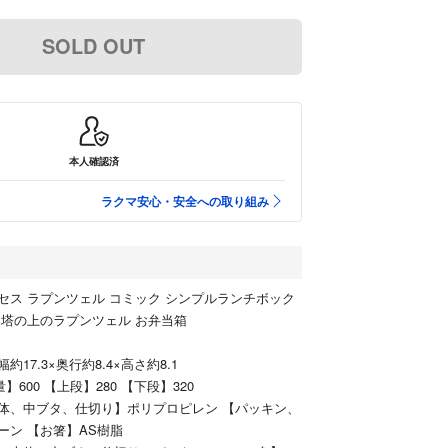
SOLD OUT
本人確認済
ラクマ安心・安全への取り組み
セス ラプンツェル コミック シンプルランチボック
BW6 塔の上のラプンツェル お弁当箱
幅約17.3×奥行約8.4×高さ約8.1
量】600 【上段】280 【下段】320
体、中ブタ、仕切り】ポリプロピレン 【パッキン、
ーン 【お箸】AS樹脂