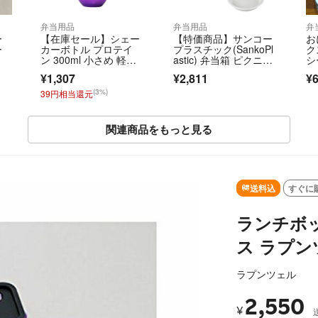
弁当用品
弁当用品
弁
ー
【在庫セール】シェー
【特価商品】サンコー
お
ー
カーボトル プロテイ
プラスチック(SankoPl
ク
ン 300ml 小さめ 軽
astic) 弁当箱 ピクニッ
シ
量 スポーツボ
ク
ィ
¥1,307
¥2,811
¥
ト
け
(3%)
39円相当還元
関連商品をもっと見る
T
送料込
すぐに
ランチボッ
ス ラプン
ラプンツェル
2,550
¥