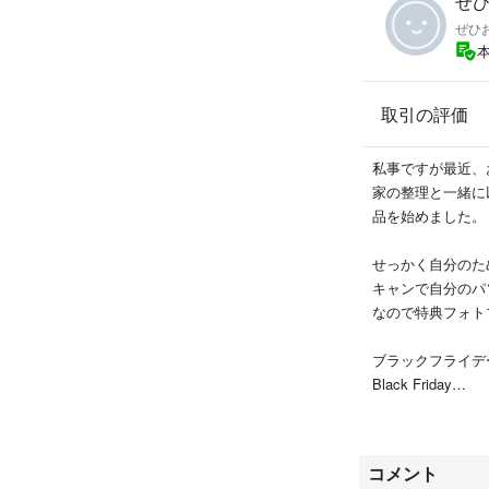
ぜひ
取引の評価
私事ですが最近、
家の整理と一緒に
品を始めました。
せっかく自分のた
キャンで自分のパ
なので特典フォト
ブラックフライデ
Black Friday
ぜひ、ご覧くださ
コメント
何か、気になって