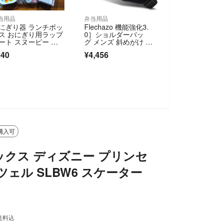
当用品
弁当用品
にぎり器 ランチボッ
Flechazo 機能強化3.
ス おにぎり用ラップ
0］ショルダーバッ
ート スヌーピー デ
グ メンズ 斜めがけ ボ
ズニー お弁当セッ
ディバッ
640
¥4,456
 ピクニック お出か
 遠出 お昼
SOLD OUT
購入可
クス ディズニー プリンセ
ツェル SLBW6 スケーター
送料込