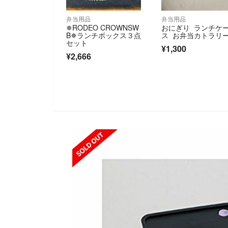
弁当用品
弁当用品
✵RODEO CROWNSW
おにぎり ランチケ
B✵ランチボックス３点
ス お弁当カトラリ
セット
¥1,300
¥2,666
SOLD OU