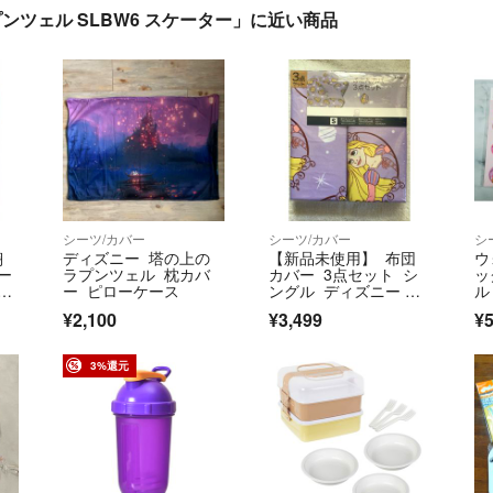
ンツェル SLBW6 スケーター」に近い商品
シーツ/カバー
シーツ/カバー
シ
翔
ディズニー 塔の上の
【新品未使用】 布団
ウ
ー
ラプンツェル 枕カバ
カバー 3点セット シ
ッ
i
ー ピローケース
ングル ディズニー ラ
ル
プンツェル
セ
¥2,100
¥3,499
¥
3%還元