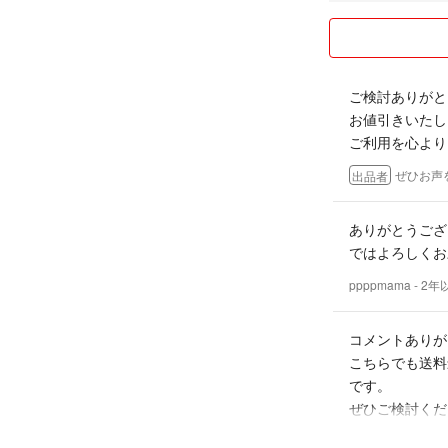
ださいね！！
こんにちは！
ご来店、ありがと
ご検討ありがと
日用品、アイドル
お値引きいたし
別サイトでも販売
ご利用を心より
けをいただけたら
お値下げの際、簡
ぜひお声
出品者
ご質問があれば、
ありがとうござい
ではよろしくお
ppppmama
- 2
コメントありが
こちらでも送料
です。
ぜひご検討くだ
ぜひお声
出品者