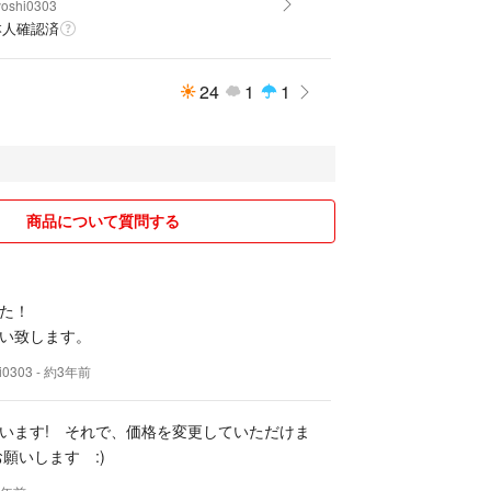
yoshi0303
本人確認済
24
1
1
商品について質問する
た！
い致します。
i0303
- 約3年前
います! それで、価格を変更していただけま
願いします :)