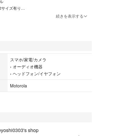
ル
2サイズ有り
続きを表示する
簡易梱包での配送となります。
スマホ/家電/カメラ
›
オーディオ機器
›
ヘッドフォン/イヤフォン
Motorola
eyoshi0303's shop