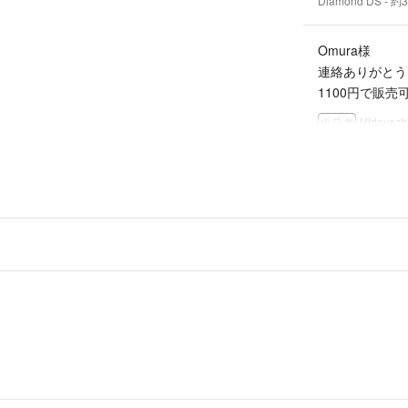
Diamond DS
- 約
Omura様
連絡ありがとう
1100円で販売
Hideyosh
出品者
コメント失礼しま
Diamond DS
- 約