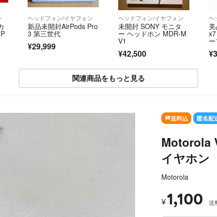
ン
ヘッドフォン/イヤフォン
ヘッドフォン/イヤフォン
ヘ
カ
新品未開封AirPods Pro
未開封 SONY モニタ
美品
 P
3 第三世代
ー ヘッドホン MDR-M
x7
V1
ー
¥29,999
備
¥42,500
¥3
関連商品をもっと見る
SOLD OUT
送料込
匿名配
Motorol
イヤホン
Motorola
1,100
¥
送