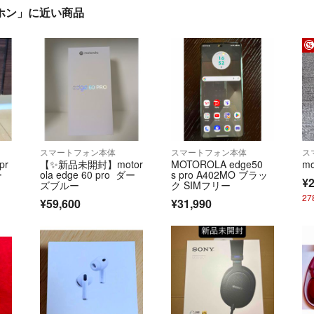
スイヤホン」に近い商品
スマートフォン本体
スマートフォン本体
ス
pr
【✨新品未開封】motor
MOTOROLA edge50
mo
ー
ola edge 60 pro ダー
s pro A402MO ブラッ
¥2
ズブルー
ク SIMフリー
2
¥59,600
¥31,990