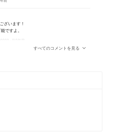
3年前
ございます！
可能ですよ。
i0303
- 約3年前
すべてのコメントを見る
す、1100円で可能でしょうか? :)
3年前