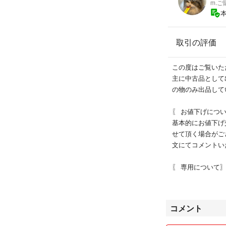
m.
取引の評価
この度はご覧いただ
主に中古品として
の物のみ出品して
〖 お値下げにつ
基本的にお値下げ
せて頂く場合がご
文にてコメントい
〖 専用について
専用はお作りして
れてしまった場合
します。また、お
コメント
いかお伺いします