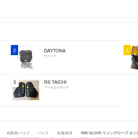
2
3
DAYTONA
デイトナ
5
RS TAICHI
アールエスタイチ
自動車/バイク
バイク
装備/装具
WIN GLOVE ウィングローブ オン