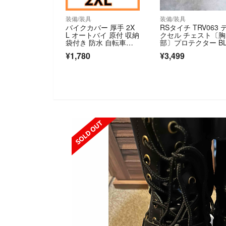
装備/装具
装備/装具
バイクカバー 厚手 2X
RSタイチ TRV063 
L オートバイ 原付 収納
クセル チェスト〔胸
袋付き 防水 自転車カ
部〕プロテクター BL
バー
CK WHITE MENS T
¥1,780
¥3,499
CE
SOLD 