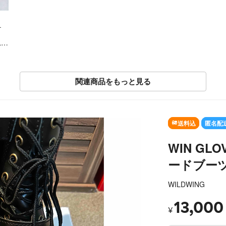
テ
A
EC
関連商品をもっと見る
OUT
送料込
匿名配
WIN GL
ードブーツ
WILDWING
13,000
¥