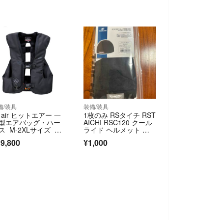
備/装具
装備/装具
it air ヒットエアー 一
1枚のみ RSタイチ RST
型エアバッグ・ハー
AICHI RSC120 クール
ス M-2XLサイズ バ
ライド ヘルメット イ
ク 乗馬
ンナーキャップ BLAC
9,800
¥1,000
K ONE SIZE