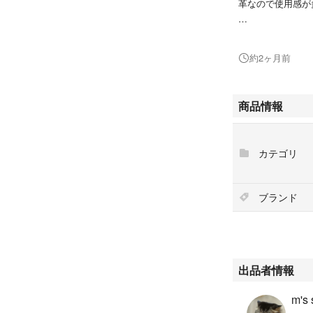
革なので使用感が
#ウィングローブ
#WWM-0001ATU
約2ヶ月前
#自動車/バイク
#バイク
#装備/装具
商品情報
カテゴリ
ブランド
出品者情報
m's