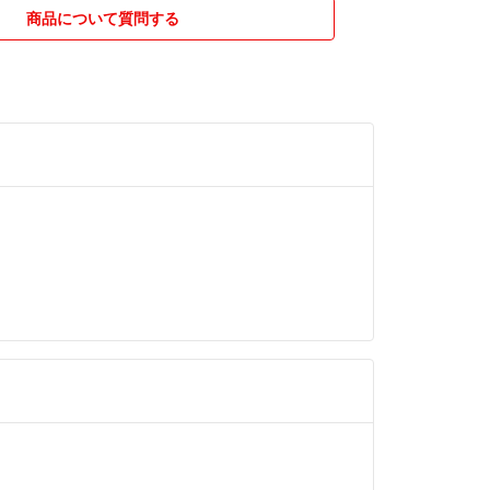
いて〗
商品について質問する
場合は、都度問い合わせお願いします
り置きをお断りさせて頂きます
〗
、原則返品は全てお断りしております
て頂きご購入お願いします
いようになるべく早く対応させて頂きますので、ご
届くのを楽しみにお待ちください🙇‍♀️