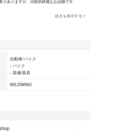
多少ありますが、比較的綺麗なお品物です。
続きを表示する
自動車/バイク
›
バイク
›
装備/装具
WILDWING
 shop