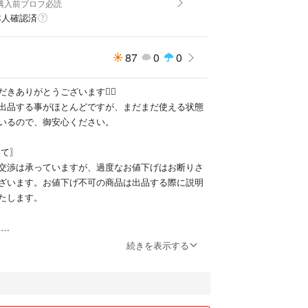
ご購入前プロフ必読
本人確認済
87
0
0
きありがとうございます🙇‍♀️
出品する事がほとんどですが、まだまだ使える状態
いるので、御安心ください。
いて〗
交渉は承っていますが、過度なお値下げはお断りさ
ざいます。お値下げ不可の商品は出品する際に説明
たします。
〗
いません。希望金額のお値下げ後、他の方に購入さ
続きを表示する
はこちらでの対処は致しかねますのでご理解お願い
値下げする際こちらから何時頃にお値下げして欲し
のでその時間に合わせてのご購入お願い致します。