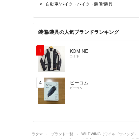
自動車/バイク
›
バイク
›
装備/装具
装備/装具の人気ブランドランキング
1
KOMINE
コミネ
4
ビーコム
ビーコム
ラクマ
ブランド一覧
WILDWING（ワイルドウィング）