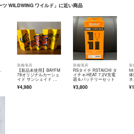
ーツ WILDWING ワイルド」に近い商品
装備/装具
装備/装具
装
.
【新品未使用】BAYFM
RSタイチ RSTAICHI タ
h
78オリジナルカーシェ
イチ e-HEAT 7.2V充電
体
イド サンシェイド 当
器＆バッテリーセット
ネ
時物 非売品
イ
¥4,980
¥3,800
¥1