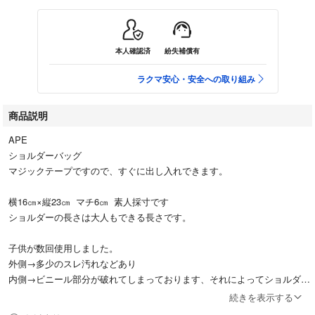
本人確認済
紛失補償有
ラクマ安心・安全への取り組み
商品説明
APE
ショルダーバッグ
マジックテープですので、すぐに出し入れできます。
横16㎝×縦23㎝ マチ6㎝ 素人採寸です
ショルダーの長さは大人もできる長さです。
子供が数回使用しました。
外側→多少のスレ汚れなどあり
内側→ビニール部分が破れてしまっております、それによってショルダー
がきれたりということではありませんが、ご理解お願いいたします。
続きを表示する