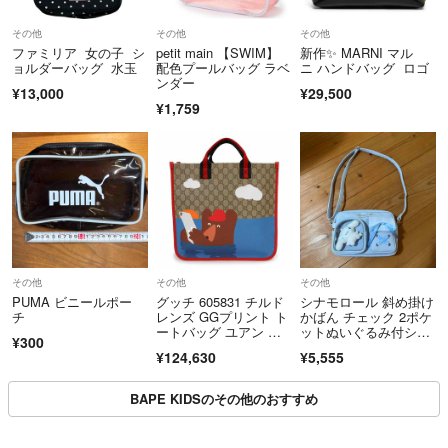
その他
その他
その他
ファミリア 女の子 シ
petit main 【SWIM】
新作✨ MARNI マル
ョルダーバッグ 水玉
配色プールバッグ ラベ
ニ ハンドバッグ ロゴ
ンダー
¥13,000
¥29,500
¥1,759
その他
その他
その他
PUMA ビニールポー
グッチ 605831 チルド
シナモロール 斜め掛け
チ
レンズ GGプリント ト
かばん チェック 2ポケ
ートバッグ ユアン ロ
ットぬいぐるみ付ショ
¥300
バーツ クマ 熊 GGス
ルダーバッグ
¥124,630
¥5,555
プリームキャンバス ベ
ージュ ブルー レッ
ド ハンドバッグ GUC
BAPE KIDSのその他のおすすめ
CI（未使用 展示品）