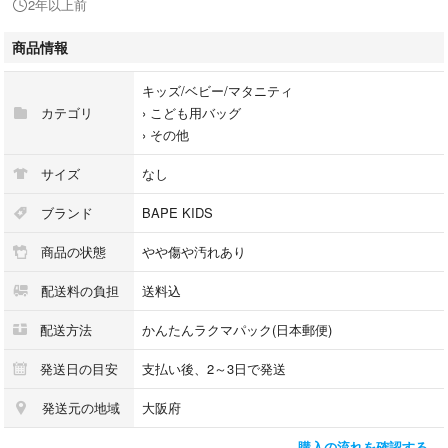
2年以上前
使用する分には問題なく使用できますがスレ汚れなどは写真参照の上ご理
解のかたはご検討よろしくお願いします。
商品情報
カラフルでとてもかわいいので大人も子供も使用できます。
キッズ/ベビー/マタニティ
カテゴリ
›
こども用バッグ
小さく折り畳んでの発送となります、ご了承下さい。
›
その他
サイズ
なし
ブランド
BAPE KIDS
商品の状態
やや傷や汚れあり
配送料の負担
送料込
配送方法
かんたんラクマパック(日本郵便)
発送日の目安
支払い後、2～3日で発送
発送元の地域
大阪府
購入の流れを確認する