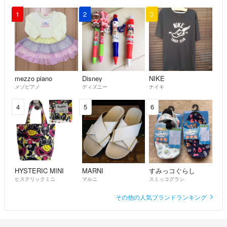
1
2
3
mezzo piano
Disney
NIKE
メゾピアノ
ディズニー
ナイキ
4
5
6
HYSTERIC MINI
MARNI
すみっコぐらし
ヒステリックミニ
マルニ
スミッコグラシ
その他の人気ブランドランキング