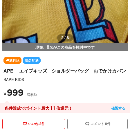
3 / 8
8
現在、
名がこの商品を検討中です
送料込
匿名配送
APE エイプキッズ ショルダーバッグ おでかけカバン
BAPE KIDS
999
¥
送料込
11
条件達成でポイント最大
倍還元！
確認する
いいね 8件
コメント 0件