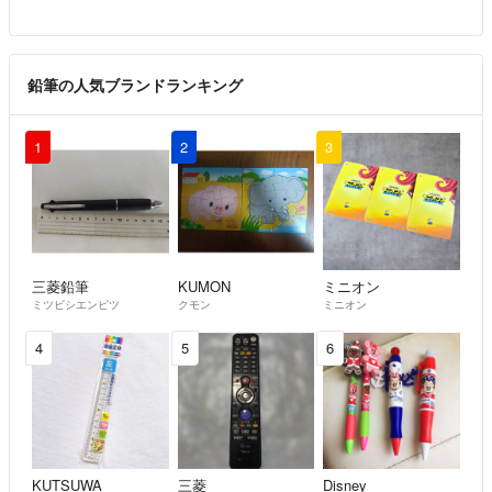
鉛筆の人気ブランドランキング
1
2
3
三菱鉛筆
KUMON
ミニオン
ミツビシエンピツ
クモン
ミニオン
4
5
6
KUTSUWA
三菱
Disney