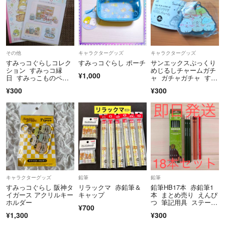
その他
キャラクターグッズ
キャラクターグッズ
すみっコぐらしコレク
すみっコぐらし ポーチ
サンエックスぷっくり
ション すみっコ縁
めじるしチャームガチ
¥1,000
日 すみっこものペー
ャ ガチャガチャ すみ
パークラフト Ｂ
っコぐらし 新品
¥300
¥300
キャラクターグッズ
鉛筆
鉛筆
すみっコぐらし 阪神タ
リラックマ 赤鉛筆＆
鉛筆HB17本 赤鉛筆1
イガース アクリルキー
キャップ
本 まとめ売り えんぴ
ホルダー
つ 筆記用具 ステーシ
¥700
ョナリー
¥1,300
¥300