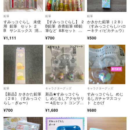
鉛筆
鉛筆
鉛筆
すみっコぐらし 未使
【すみっコぐらし】 2
かきかた鉛筆（２Ｂ）
用 鉛筆 セット 2
B鉛筆 赤青鉛筆 6B鉛
（すみっコぐらし/ハロ
B サンエックス 消し
筆など 8本セット サ
ーキティ/ピカチュウ）
ゴム 赤色鉛筆 レイン
ンエックス
¥1,111
¥700
¥500
ボー鉛筆 すみっコ
鉛筆
キャラクターグッズ
キャラクターグッズ
【新品】かきかた鉛筆
新品★すみっコぐら
すみっコぐらし めじ
（２Ｂ）（すみっコぐ
し めじるしアクセサリ
るしガチャマスコッ
らし・ぎゅ〜）
ー 4点セット コンプリ
ト とかげ
ート
¥700
¥1,680
¥680