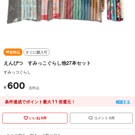
送料込
すぐに購入可
えんぴつ すみっこぐらし他27本セット
すみっコぐらし
600
¥
送料込
11
条件達成でポイント最大
倍還元！
確認する
いいね 0件
コメント 0件