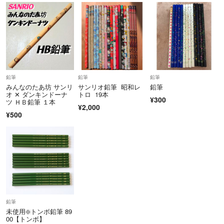
鉛筆
鉛筆
鉛筆
みんなのたあ坊 サンリ
サンリオ鉛筆 昭和レ
鉛筆
オ ✕ ダンキンドーナ
トロ 19本
¥300
ツ ＨＢ鉛筆 １本
¥2,000
¥500
鉛筆
未使用❇️トンボ鉛筆 89
00【トンボ】