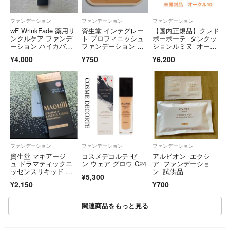
ファンデーション
ファンデーション
ファンデーション
wF WrinkFade 薬用リ
資生堂 インテグレー
【国内正規品】クレド
ンクルケア ファンデ
ト プロフィニッシュ
ポーボーテ タンクッ
ーション ハイカバ
ファンデーション オ
ションルミヌ オーク
ー 20g ナチュラルベ
ークル30 レフィル
ル10
¥4,000
¥750
¥6,200
ージュ
ファンデーション
ファンデーション
ファンデーション
資生堂 マキアージ
コスメデコルテ ゼ
アルビオン エクシ
ュ ドラマティックエ
ン ウェア グロウ C24
ア ファンデーショ
ッセンスリキッド ベ
ン 試供品
¥5,300
ビーピンクオークル0
¥2,150
¥700
0(25ml)
関連商品をもっと見る