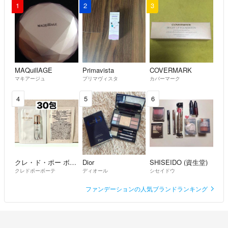
1
2
3
MAQuillAGE
Primavista
COVERMARK
マキアージュ
プリマヴィスタ
カバーマーク
4
5
6
クレ・ド・ポー ボーテ
Dior
SHISEIDO (資生堂)
クレドポーボーテ
ディオール
シセイドウ
ファンデーションの人気ブランドランキング