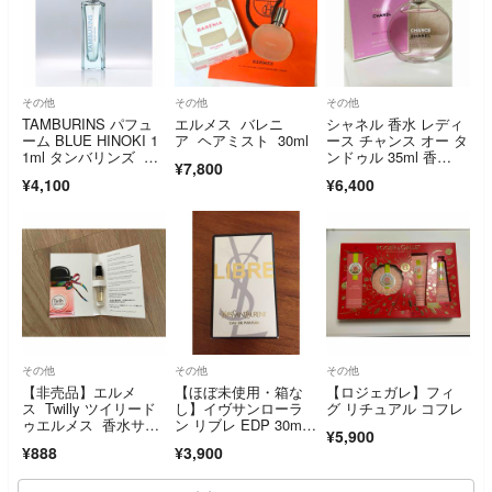
その他
その他
その他
TAMBURINS パフュ
エルメス バレニ
シャネル 香水 レディ
ーム BLUE HINOKI 1
ア ヘアミスト 30ml
ース チャンス オー タ
1ml タンバリンズ ブ
ンドゥル 35ml 香
¥7,800
ルーヒノキ
水 フレグランス
¥4,100
¥6,400
その他
その他
その他
【非売品】エルメ
【ほぼ未使用・箱な
【ロジェガレ】フィ
ス Twilly ツイリード
し】イヴサンローラ
グ リチュアル コフレ
ゥエルメス 香水サン
ン リブレ EDP 30m
¥5,900
プル2ml
l SP 香水
¥888
¥3,900