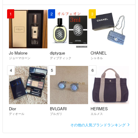
1
2
3
Jo Malone
diptyque
CHANEL
ジョーマローン
ディプティック
シャネル
4
5
6
Dior
BVLGARI
HERMES
ディオール
ブルガリ
エルメス
その他の人気ブランドランキング