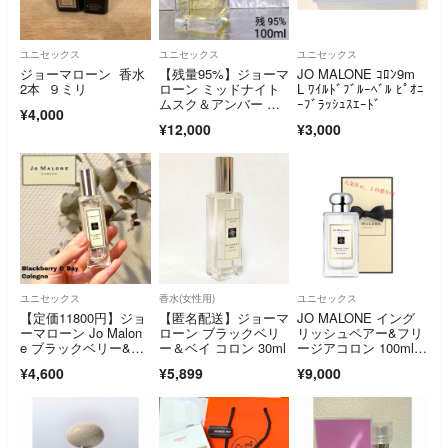
ユニセックス
ユニセックス
ユニセックス
ジョーマローン 香水
【残量95%】ジョーマ
JO MALONE ｺﾛﾝ9m
2本 ９ミリ
ローン ミッドナイト
L ﾜｲﾙﾄﾞﾌﾞﾙｰﾍﾞﾙ ﾋﾟｵﾆ
ムスク＆アンバー コ
ｰﾌﾞﾗｯｼｭｽｴｰﾄﾞ
¥4,000
ロン 100ml
¥12,000
¥3,000
ユニセックス
香水(女性用)
ユニセックス
【定価11800円】ジョ
【匿名配送】ジョーマ
JO MALONE イング
ーマローン Jo Malon
ローン ブラックベリ
リッシュペアー&フリ
e ブラックベリー&ベ
ー＆ベイ コロン 30ml
ージアコロン 100ml D
イ コロン 残量7割 香
s723
¥4,600
¥5,899
¥9,000
水 メンズ レディー
ス 安い