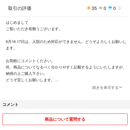
取引の評価
35
0
0
はじめまして
ご覧いただき有難うございます。
6月16.17日は、入院のため対応ができません。どうぞよろしくお願いし
ます。
お気軽にコメントください。
尚、商品についてなるべく分かりやすく記載するようにいたしますが、
納得の上ご購入下さい。
どうぞ宜しくお願いします。
続きを表示する
只今断捨離中のため商品色々出します。
お買い求め忘れのないようお願いいたします。
コメント
また、極端な値下げ交渉にはお答えできません。ご了承ください。
ご清聴ありがとうございました😊
商品について質問する