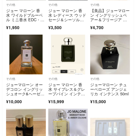
その他
その他
その他
ジョー マローン 香
ジョー マローン 香
【美品】ジョーマロー
水 ワイルドブルーベ
水 レディース ウッド
ン イングリッシュペ
ル ミニ香水 EDC・S
セージ＆シーソル
アー＆フリージア コ
P
ト ミニ香水 EDC…
ロン 30ml 香水
¥1,950
¥3,500
¥4,700
その他
その他
その他
ジョーマローン オー
ジョー マローン 香
ジョーマローン チュ
デコロン イングリッ
水 サイプレス＆グレ
ーベローズ アンジェ
シュオーク&ヘーゼル
ープバイン インテン
リカ インテンス 50ml
ナッツ 100ml
ス ED
¥10,000
¥15,999
¥15,000