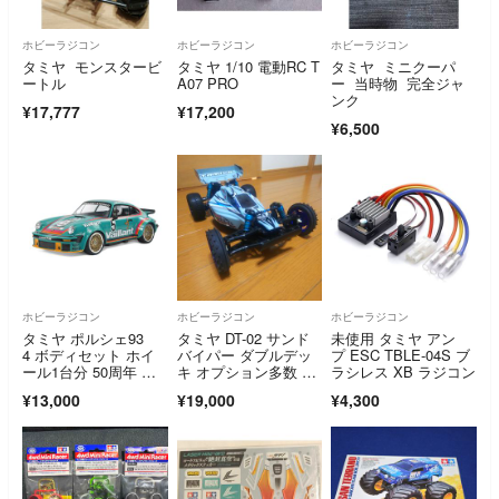
ホビーラジコン
ホビーラジコン
ホビーラジコン
タミヤ モンスタービ
タミヤ 1/10 電動RC T
タミヤ ミニクーパ
ートル
A07 PRO
ー 当時物 完全ジャ
ンク
¥17,777
¥17,200
¥6,500
ホビーラジコン
ホビーラジコン
ホビーラジコン
タミヤ ポルシェ93
タミヤ DT-02 サンド
未使用 タミヤ アン
4 ボディセット ホイ
バイパー ダブルデッ
プ ESC TBLE-04S ブ
ール1台分 50周年 ヴ
キ オプション多数 2
ラシレス XB ラジコン
ァイラント
WD バギー スペアタ
¥13,000
¥19,000
¥4,300
イヤ多数付き