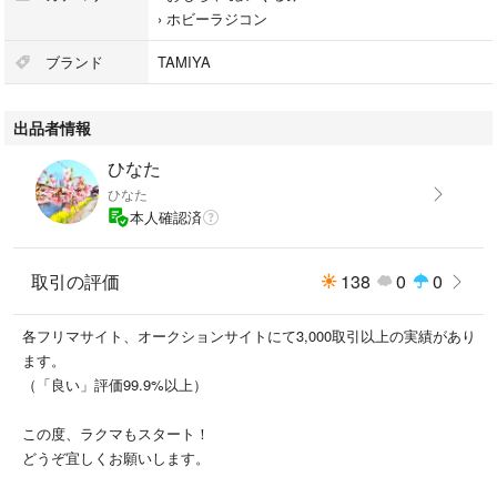
●注意事項
›
ホビーラジコン
＊XBシリーズからの取り外し品の為、両面テープの跡が少し残る場合が
あります。
ブランド
TAMIYA
＊直近100件の中に悪い評価が2件以上ある方はご購入をお控えください。
＊購入後2日以内のお支払いと商品到着後2日以内の受取連絡を必ずお願い
出品者情報
します。
ひなた
ひなた
本人確認済
取引の評価
138
0
0
各フリマサイト、オークションサイトにて3,000取引以上の実績があり
ます。
（「良い」評価99.9%以上）
この度、ラクマもスタート！
どうぞ宜しくお願いします。