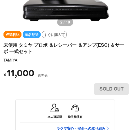
3 / 10
送料込
匿名配送
すぐに購入可
未使用 タミヤ プロポ ＆レシーバー ＆アンプ(ESC) ＆サー
ボ 一式セット
TAMIYA
11,000
¥
送料込
SOLD OUT
本人確認済
紛失補償有
ラクマ安心・安全への取り組み