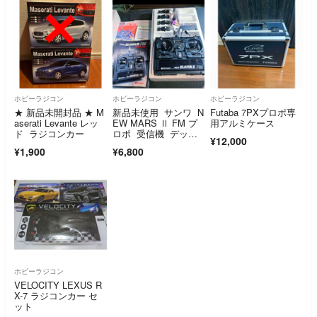
ホビーラジコン
ホビーラジコン
ホビーラジコン
★ 新品未開封品 ★ M
新品未使用 サンワ N
Futaba 7PXプロポ専
aserati Levante レッ
EW MARS Ⅱ FM プ
用アルミケース
ド ラジコンカー
ロポ 受信機 デッド
¥12,000
ストック
¥1,900
¥6,800
ホビーラジコン
VELOCITY LEXUS R
X-7 ラジコンカー セ
ット