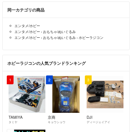
商品の価格は、市場価格や在庫数などにより決定している為、随時変動
します。
同一カテゴリの商品
その時々のお付できる一番お安い金額に調整していますので、お値引き
交渉はご遠慮ください。
エンタメ/ホビー
エンタメ/ホビー
›
おもちゃ/ぬいぐるみ
エンタメ/ホビー
›
おもちゃ/ぬいぐるみ
›
ホビーラジコン
‪✿発送
・翌日配送／かんたんラクマパック／送料無料／匿名配送
ホビーラジコンの人気ブランドランキング
‪✿その他、留意事項など
1
2
3
・以下の場合には、受取評価前かつ到着後3日以内に限り、取引キャン
セル＆返品にて全額返金対応します。
1. こちらに明らかな非がある場合
2. 雁品等の鑑定が成された場合
TAMIYA
京商
DJI
タミヤ
キョウショウ
ディージェイアイ
＊2. に関しては、質屋等による査定ではなく、真贋鑑定書がある場合
に限ります。