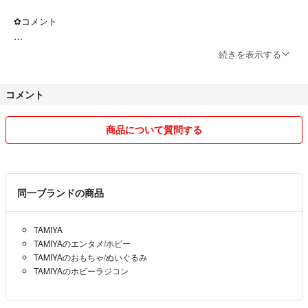
‪✿コメント
・気になる点がございましたら、お気軽にコメントください♪
続きを表示する
・コメントは返信後3日程度で削除します。
コメント
・失礼なコメント、コメント逃げはブロックします。
商品について質問する
‪✿ご購入
・お取り置き、専用出品は対応しておりません。
同一ブランドの商品
・直近100件の中で2件以上の悪い評価がある方や、初めてラクマを利
TAMIYA
用される方は購入をお控えください。
TAMIYAのエンタメ/ホビー
TAMIYAのおもちゃ/ぬいぐるみ
TAMIYAのホビーラジコン
‪✿お値引き