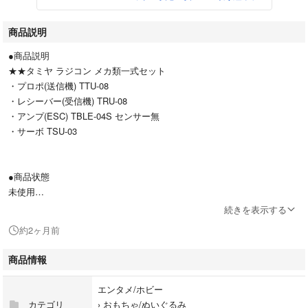
商品説明
●商品説明
★★タミヤ ラジコン メカ類一式セット
・プロポ(送信機) TTU-08
・レシーバー(受信機) TRU-08
・アンプ(ESC) TBLE-04S センサー無
・サーボ TSU-03
●商品状態
未使用
続きを表示する
約2ヶ月前
●発送方法
かんたんラクマパックにて入金確認後2日以内に発送します。
商品情報
（送料無料・匿名配送・補償有・追跡有）
エンタメ/ホビー
カテゴリ
›
おもちゃ/ぬいぐるみ