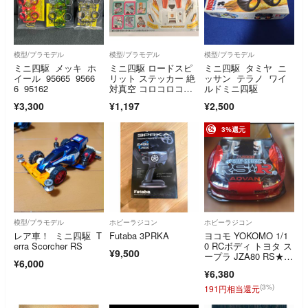
模型/プラモデル
模型/プラモデル
模型/プラモデル
ミニ四駆 メッキ ホ
ミニ四駆 ロードスピ
ミニ四駆 タミヤ ニ
イール 95665 9566
リット ステッカー 絶
ッサン テラノ ワイ
6 95162
対真空 コロコロコミ
ルドミニ四駆
ック限定 シール TAMI
¥3,300
¥1,197
¥2,500
YA デカール レア
3%還元
模型/プラモデル
ホビーラジコン
ホビーラジコン
レア車！ ミニ四駆 T
Futaba 3PRKA
ヨコモ YOKOMO 1/1
erra Scorcher RS
0 RCボディ トヨタ ス
¥9,500
ープラ JZA80 RS★
¥6,000
R ADVAN ドリフト ラ
¥6,380
ジコンボディ 中古
(3%)
191円相当還元