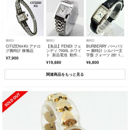
腕時計
腕時計
腕時計
CITIZEN✳️Kii アナロ
【美品】FENDI フェ
BURBERRY バーバリ
グ腕時計 稼働品
ンディ 7000L ホワイ
ー 腕時計 シルバー文
ト 新品電池 動作正
字盤 クォーツ 2針 12
¥7,900
常
100L
¥19,880
¥6,800
関連商品をもっと見る
SOLD OUT