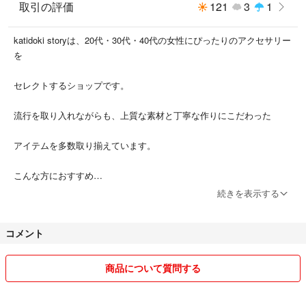
取引の評価
121
3
1
katidoki storyは、20代・30代・40代の女性にぴったりのアクセサリー
を
文字盤カラー...ゴールド
ベルトカラー...ゴールド
セレクトするショップです。
付属品...付属品なし
動作...良好
流行を取り入れながらも、上質な素材と丁寧な作りにこだわった
傷・割れなど...なし
アイテムを多数取り揃えています。
#SEIKO
こんな方におすすめ
#ALBA
続きを表示する
#V232-0230
毎日を彩るアクセサリーを探している
#ゴールドウォッチ
コメント
上質な素材のアクセサリーが欲しい
トレンドを取り入れたアクセサリーが欲しい
商品について質問する
人とは違う個性的なアクセサリーが欲しい