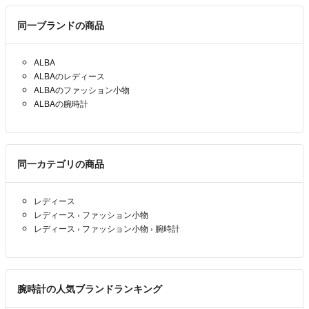
THE STORY IS THEREで取り扱っているアクセサリーは、
同一ブランドの商品
すべて厳選された素材で作られています。
ALBA
ALBAのレディース
また、熟練の職人によって丁寧に作られているため、
ALBAのファッション小物
ALBAの腕時計
長く愛用することができます。
katidoki storyは、オンラインショップの専門店です。
同一カテゴリの商品
オンラインショップでは、24時間いつでもお買い物を楽しめます。
レディース
レディース
›
ファッション小物
レディース
›
ファッション小物
›
腕時計
katidoki story
コンセプト
腕時計の人気ブランドランキング
銀座の脇道の静かな優雅さの中に、聖域が待っています。