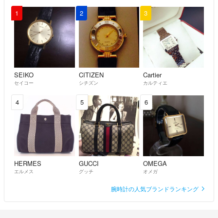
厳選されたブティック、 katidoki storyは、
1
2
3
現代のパワーウーマンに合わせた自信とスタイルのささやきをお届けし
ます。
店内に足を踏み入れると、洗練された言葉だけが語られる、
SEIKO
CITIZEN
Cartier
セイコー
シチズン
カルティエ
洗練されたミニマリストの空間、ノワールのキャンバスに包まれます。
4
5
6
ここでは、ファッションは一時的な流行を超えています。
尊敬を集める国際的なブランドと先見性のある独立系レーベルの両方か
ら、
ミニマリストなデザインを厳選したコレクションをご覧ください。
HERMES
GUCCI
OMEGA
エルメス
グッチ
オメガ
それぞれの作品は控えめな贅沢さの証であり、優雅さと野心でリードす
腕時計の人気ブランドランキング
る
女性の生まれながらの魅力を高めるようにデザインされています。