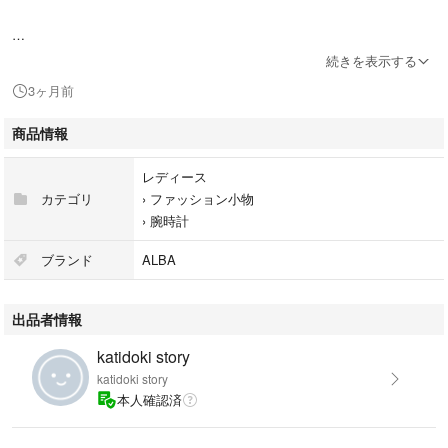
ブランド: ALBA（アルバ / セイコー製）
続きを表示する
3ヶ月前
型番: V232-0230
商品情報
ムーブメント: 日本製クォーツ（JAPAN）
レディース
素材: 裏蓋ステンレススチール / ベゼル基材
カテゴリ
›
ファッション小物
›
腕時計
（BASE METAL BEZEL）
ブランド
ALBA
デザイン
出品者情報
ゴールドの文字盤と小ぶりなラウンドケース
katidoki story
ハート型のコマが連なったゴールドカラーのブレスレット
katidoki story
本人確認済
アクセサリー感覚で着用できるバングル・ドレスウォッチタイプ