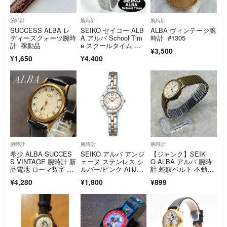
腕時計
腕時計
腕時計
SUCCESS ALBA レ
SEIKO セイコー ALB
ALBA ヴィンテージ腕
ディースクォーツ腕時
A アルバ School Tim
時計 #1305
計 稼動品
e スクールタイム ク
¥3,500
ォーツ レディース 時
¥1,650
¥4,400
計 稼働 新品電池
腕時計
腕時計
腕時計
希少 ALBA SUCCES
SEIKO アルバ アンジ
【ジャンク】SEIK
S VINTAGE 腕時計 新
ェーヌ ステンレス シ
O ALBA アルバ 腕時
品電池 ローマ数字 セ
ルバー/ピンク AHJK4
計 蛇腹ベルト 不動
イコー
26
品 レトロ
¥4,280
¥1,800
¥899