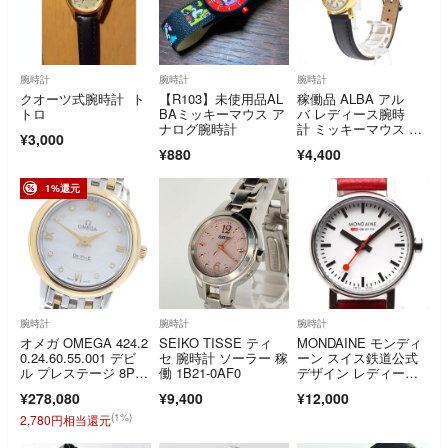
腕時計
腕時計
腕時計
クオーツ式腕時計 ト
【R103】未使用品AL
稼働品 ALBA アル
トロ
BAミッキーマウス ア
バ レディース腕時
ナログ腕時計
計 ミッキーマウス デ
¥3,000
ィズニー ゴールド
¥880
¥4,400
1%還元
腕時計
腕時計
腕時計
オメガ OMEGA 424.2
SEIKO TISSE ティ
MONDAINE モンディ
0.24.60.55.001 デビ
セ 腕時計 ソーラー 稼
ーン スイス鉄道公式
ル プレステージ 8Pダ
働 1B21-0AF0
デザイン レディー
イヤ クォーツ レディ
ス 腕時計 クォーツ 廃
¥278,080
¥9,400
¥12,000
ース 良品 _974270
盤 スイス製 ホワイト
文字盤 純正BOX付
(1%)
2,780円相当還元