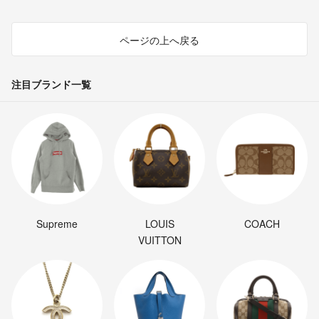
厳選されたアクセサリーや腕時計も取り揃えています。
ページの上へ戻る
どれも、あなたの個性的な物語を完成させる、厳選された句読点です。
注目ブランド一覧
目の肥えたスタイリストが、コレクションをご案内し、
あなたと同じように機能するワードローブを作るための
オーダーメイドのアドバイスを提供します。
katidoki storyは単なるブティックではありません。
あなたのスタイルの旅の味方であり、あなたが力強く並外れた女性であ
Supreme
LOUIS
COACH
ることを真に反映するスタイルを自信を持って作り上げることができる
VUITTON
場所です。