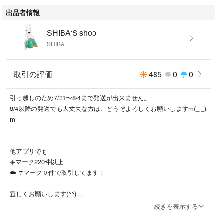
出品者情報
SHIBA'S shop
SHIBA
取引の評価
485
0
0
引っ越しのため7/31〜8/4まで発送が出来ません。
8/4以降の発送でも大丈夫な方は、どうぞよろしくお願いしますm(_ _)
m
他アプリでも
☀️マーク220件以上
☁️ ☂️マーク０件で取引してます！
宜しくお願いします(^^)
続きを表示する
なかなか購入して頂けない方がいたので