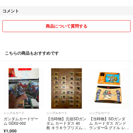
専用は作らない事にしてます。ご了承くださいm(._.)m
コメント
商品について質問する
こちらの商品もおすすめです
シングルカード
シングルカード
シングルカード
ガンダムカードゲー
【当時物】元祖SDガン
【当時物】SDガンダ
ム GD02-002
ダム カードダス 40
ム カードダス ガンド
枚 キラキラプリズムカ
ランダーG グドル レト
¥1,000
ード
ロ