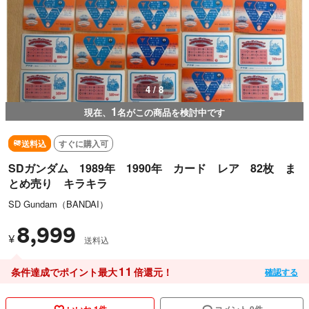
4 / 8
1
現在、
名がこの商品を検討中です
送料込
すぐに購入可
SDガンダム 1989年 1990年 カード レア 82枚 ま
とめ売り キラキラ
SD Gundam（BANDAI）
8,999
¥
送料込
11
条件達成でポイント最大
倍還元！
確認する
いいね 1件
コメント 0件