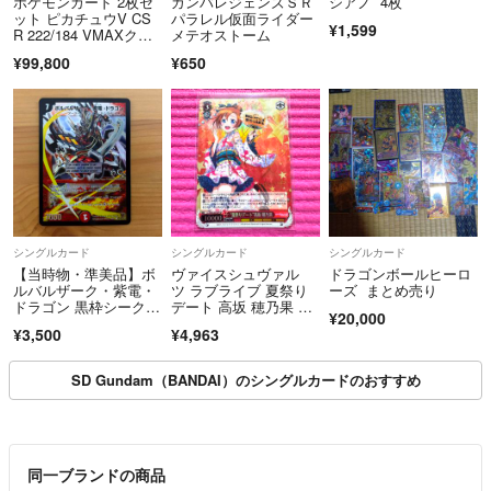
ポケモンカード 2枚セ
ガンバレジェンズＳＲ
シアノ 4枚
ット ピカチュウV CS
パラレル仮面ライダー
¥1,599
R 222/184 VMAXクラ
メテオストーム
スマックス PSA1
¥99,800
¥650
0 + ミュウex 347/19
0 SAR シャイニートレ
ジャーex 【中古】 326
05K1612
シングルカード
シングルカード
シングルカード
【当時物・準美品】ボ
ヴァイスシュヴァル
ドラゴンボールヒーロ
ルバルザーク・紫電・
ツ ラブライブ 夏祭り
ーズ まとめ売り
ドラゴン 黒枠シークレ
デート 高坂 穂乃果 S
¥20,000
ット（DMC47 秘2/秘2/
P サイン
¥3,500
¥4,963
Y7）
SD Gundam（BANDAI）のシングルカードのおすすめ
同一ブランドの商品