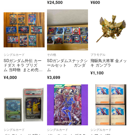
¥24,500
¥600
シングルカード
その他
プラモデル
SDガンダム外伝 カー
SDガンダムスナックシ
飛駆鳥大将軍 金メッ
ドダス キラ プリズ
ールセット ガンダ
キ ガンプラ
ム 当時物 まとめ売
ム
¥1,100
り ９枚 ガンダム BA
¥4,000
¥3,699
NDAI
シングルカード
シングルカード
シングルカード