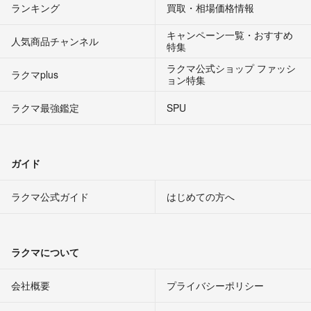
ランキング
買取・相場価格情報
キャンペーン一覧・おすすめ
人気商品チャンネル
特集
ラクマ公式ショップ ファッシ
ラクマplus
ョン特集
ラクマ最強鑑定
SPU
ガイド
ラクマ公式ガイド
はじめての方へ
ラクマについて
会社概要
プライバシーポリシー