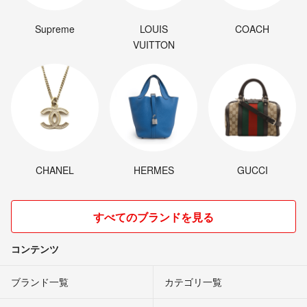
Supreme
LOUIS
COACH
VUITTON
CHANEL
HERMES
GUCCI
すべてのブランドを見る
コンテンツ
ブランド一覧
カテゴリ一覧