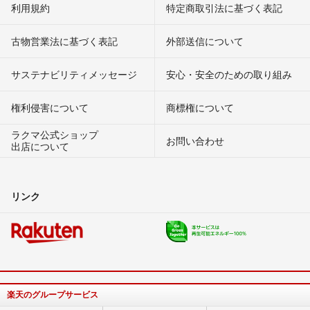
利用規約
特定商取引法に基づく表記
古物営業法に基づく表記
外部送信について
サステナビリティメッセージ
安心・安全のための取り組み
権利侵害について
商標権について
ラクマ公式ショップ
お問い合わせ
出店について
リンク
楽天のグループサービス