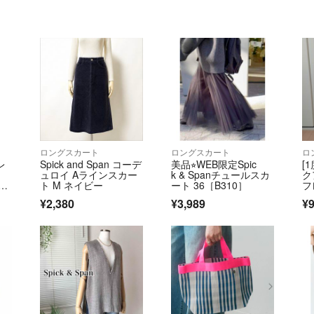
ロングスカート
ロングスカート
ロ
レ
Spick and Span コーデ
美品⭐︎WEB限定Spic
[
ュロイ Aラインスカー
k & Spanチュールスカ
ク
グリ
ト M ネイビー
ート 36［B310］
フ
¥2,380
¥3,989
¥9