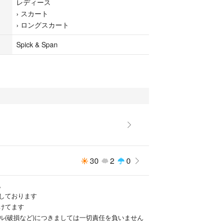
レディース
›
スカート
›
ロングスカート
elume
Spick & Span
30
2
0
。
しております
けてます
ル(破損など)につきましては一切責任を負いません