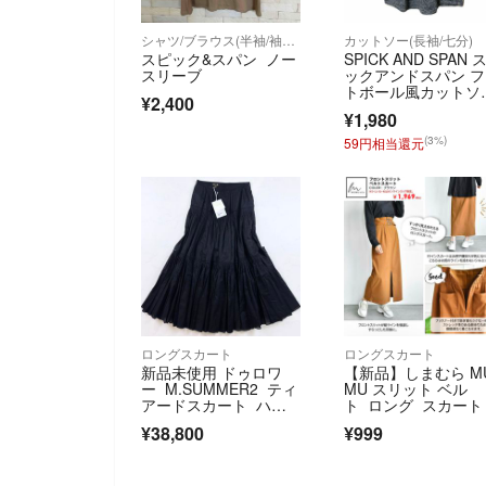
シャツ/ブラウス(半袖/袖なし)
カットソー(長袖/七分)
スピック&スパン ノー
SPICK AND SPAN 
スリーブ
ックアンドスパン 
トボール風カットソ
¥2,400
ー F
¥1,980
(3%)
59円相当還元
ロングスカート
ロングスカート
新品未使用 ドゥロワ
【新品】しまむら M
ー M.SUMMER2 ティ
MU スリット ベル
アードスカート ハシ
ト ロング スカート
ゴレース 黒
ラウン M
¥38,800
¥999