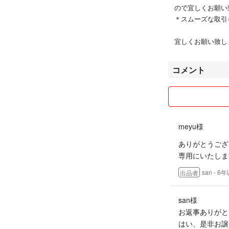
ので宜しくお願い
＊スムーズな取引
宜しくお願い致し
コメント
meyu様
ありがとうござ
専用にいたします
san
- 6
出品者
san様
お返事ありがと
はい、是非お譲