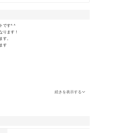
です^ ^
なります！
ます。
ます
続きを表示する
ーム