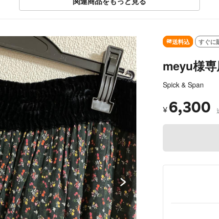
関連商品をもっと見る
SOLD OUT
送料込
すぐに
meyu様専
Spick & Span
6,300
¥