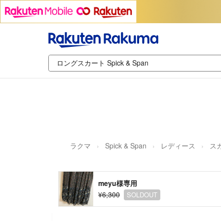
ラクマ
Spick & Span
レディース
ス
meyu様専用
¥6,300
SOLDOUT