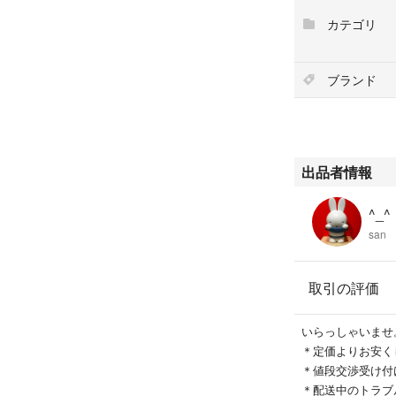
#kastane
カテゴリ
#アダムエロペ
#journalstandardr
ブランド
出品者情報
^_^
san
取引の評価
いらっしゃいませ
＊定価よりお安く
＊値段交渉受け付
＊配送中のトラブ