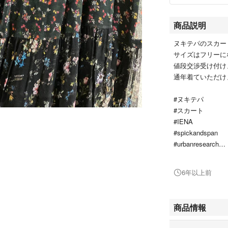
商品説明
ヌキテパのスカート
サイズはフリーに
値段交渉受け付け
通年着ていただけ
#ヌキテパ
#スカート
#IENA
#spickandspan
#urbanresearch
#ships
#lochie
6年以上前
#vintage
#nanouniverse
#花柄スカート
商品情報
#UNIQLO
#ローリーズファ