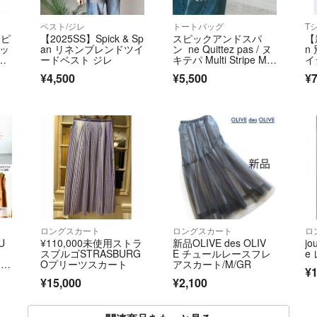
ベスト/ジレ
トートバッグ
T
スピ
【2025SS】Spick & Sp
スピックアンドスパ
【
フッ
an リネンブレンドツイ
ン ne Quittez pas / ヌ
n 
ードベスト ジレ
キテパ Multi Stripe Me
イ
sh Small Bag ブラウン
ト
¥4,500
¥5,500
¥7
ロングスカート
ロングスカート
ロ
U
¥110,000未使用ストラ
新品OLIVE des OLIV
jo
スブルゴSTRASBURG
E チュールレースフレ
e
 ブ
Oプリーツスカート
アスカート/M/GR
¥1
¥15,000
¥2,100