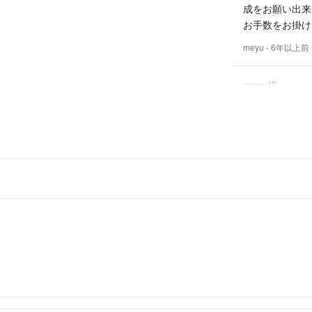
成をお願い出来
お手数をお掛け
meyu
- 6年以上前
meyu様
6300円まで是
ご検討の方お待
san
- 6
出品者
はじめまして、
こちら6300
よろしくお願い
meyu
- 6年以上前