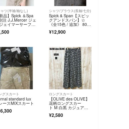
シャツ(半袖/袖なし)
シャツ/ブラウス(長袖/七分)
新品】Spick ＆Spa
Spick & Span【スピッ
別注 J.J.Mercer ジェ
クアンドスパン】☆
ジェイマーサーフォ
《全15色 / 追加》 80リ
Tシャツ
ネンカシュクール ビッ
,500
¥12,900
グシャツ 新品ブラッ
クベース
ングスカート
ロングスカート
urnal standard lux
【OLIVE des OLIVE】
 レースMIXスカート
花柄ロングスカー
ト M 白黒 カジュア
6,300
ル 春夏
¥2,580