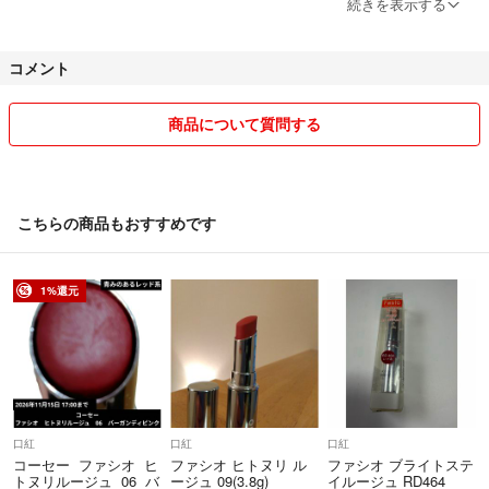
続きを表示する
★交渉中でも購入された方を優先させて頂きます。
コメント
★ 値下げ交渉はご希望の金額を提示して下さい。
『お値下げ可能ですか？』のご質問にはお返事致しかねます。
商品について質問する
どうぞよろしくお願い致します。
こちらの商品もおすすめです
1%還元
口紅
口紅
口紅
コーセー ファシオ ヒ
ファシオ ヒトヌリ ル
ファシオ ブライトステ
トヌリルージュ 06 バ
ージュ 09(3.8g)
イルージュ RD464