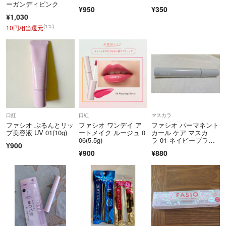
ーガンディピンク
¥950
¥350
¥1,030
(1%)
10円相当還元
口紅
口紅
マスカラ
ファシオ ぷるんとリッ
ファシオ ワンデイ ア
ファシオ パーマネント
プ美容液 UV 01(10g)
ートメイク ルージュ 0
カール ケア マスカ
06(5.5g)
ラ 01 ネイビーブラッ
¥900
ク(7g)
¥900
¥880