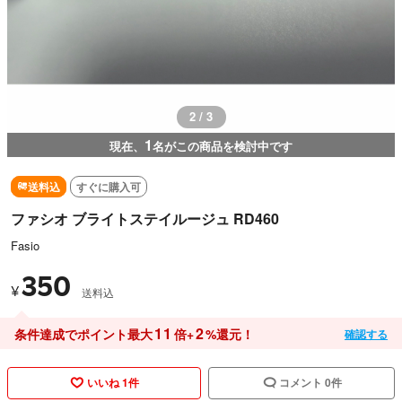
2 / 3
1
現在、
名がこの商品を検討中です
送料込
すぐに購入可
ファシオ ブライトステイルージュ RD460
Fasio
350
¥
送料込
11
2
条件達成でポイント最大
倍+
%還元！
確認する
いいね 1件
コメント 0件