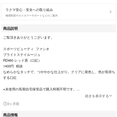
ラクマ安心・安全への取り組み
補償制度やカスタマーサポートなどのご案内
商品説明
ご覧頂きありがとうございます。
スポーツビューティ ファシオ
ブライトステイルージュ
RD460 レッド系（口紅）
1400円 税抜
なめらかなタッチで、つややかな仕上がり。クリアに発色し、色が長持ち
する口紅
※未使用の長期自宅保管品で購入時期不明です。
プラパッケージに擦れ汚れ傷みがあります。ご了承頂ける方でお願い致し
続きを表示する
ます。
3ヶ月前
商品情報