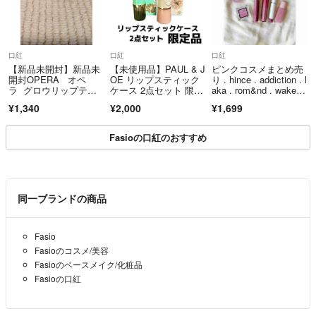
口紅
口紅
口紅
【新品未開封】新品未
【未使用品】PAUL & J
ピンクコスメまとめ売
開封OPERA オペ
OE リップスティック
り . hince . addiction . l
ラ グロウリップティ
ケース 2点セット 限定
aka . rom&nd . wakem
ント モーヴ
品
ake .
¥1,340
¥2,000
¥1,699
Fasioの口紅のおすすめ
同一ブランドの商品
Fasio
Fasioのコスメ/美容
Fasioのベースメイク/化粧品
Fasioの口紅