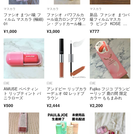
マスカラ
マスカラ
マスカラ
ファシオ まつパ級 フ
ファシオ パワフルカ
新品 ファシオ まつパ
ィルム マスカラ (極細)
ール迫力ロングブラウ
級フィルムマスカ
01
ン・グッドカール極上
ラ ピンク KOSE コ
美ボリュームブラウン
ーセー
¥1,000
¥3,000
¥777
口紅
口紅
口紅
AMUSE ベベティン
アンドビー リップカラ
Fujiko フジコ プランピ
ト リップティント バ
ーデュオ 02 レッドブ
ーリップ 鹿の間 限定
ニラローズ
ラウン
カラー ももまみれ
¥500
¥2,444
¥2,200