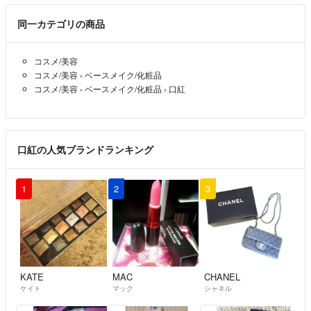
同一カテゴリの商品
コスメ/美容
コスメ/美容
›
ベースメイク/化粧品
コスメ/美容
›
ベースメイク/化粧品
›
口紅
口紅の人気ブランドランキング
1
2
3
KATE
MAC
CHANEL
ケイト
マック
シャネル