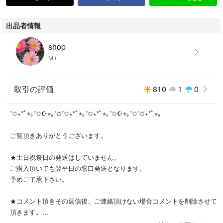
出品者情報
shop
M i
取引の評価
810
1
0
˚✩∗*ﾟ⋆｡˚✩☪︎⋆｡˚✩˚✩∗*ﾟ⋆｡˚✩∗*ﾟ⋆｡˚✩☪︎⋆｡˚✩˚✩∗*ﾟ⋆｡
ご覧頂きありがとうございます。
★土日祝祭日の発送はしていません。
ご購入頂いても翌平日の窓口発送となります。
予めご了承下さい。
★コメント頂きその返信後、ご連絡頂けない場合コメントを削除させて
頂きます。