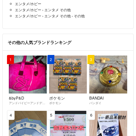
エンタメ/ホビー
エンタメ/ホビー
›
エンタメ その他
エンタメ/ホビー
›
エンタメ その他
›
その他
その他の人気ブランドランキング
1
2
3
&byP&D
ポケモン
BANDAI
アンドバイピーアンドディー
ポケモン
バンダイ
4
5
6