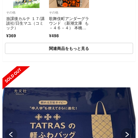
その他
その他
放課後カルテ １７/講
歌舞伎町アンダーグラ
談社/日生マユ（コミ
ウンド （新潮文庫 も
ック）
－４６－４） 本橋信
宏／著
¥369
¥498
関連商品をもっと見る
SOLD OUT