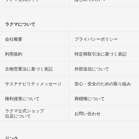
ジャンクに該当する問題はありません。
普段使いでは何ら問題はございません。
問題が発生してもパソコン本体にて自動に修復いたします。
ラクマについて
みなとや
- 約8年前
出品者
会社概要
プライバシーポリシー
コメント失礼いたします。
利用規約
特定商取引法に基づく表記
起動が遅い以外で、ジャンクに該当する問題はございますでしょう
か？
古物営業法に基づく表記
外部送信について
n7b
- 約8年前
サステナビリティメッセージ
安心・安全のための取り組み
コメント失礼します。
大幅値下げは可能でしょうか？
権利侵害について
商標権について
あちゃま
- 約8年前
ラクマ公式ショップ
お問い合わせ
出店について
おはようございます。
ご覧いただき有り難うございます。
リンク