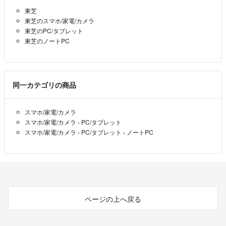
お値段を変更して専用にいたします。
東芝
みなとや
- 約8年前
東芝のスマホ/家電/カメラ
出品者
東芝のPC/タブレット
東芝のノートPC
お返事をありがとうございます！
購入検討中なのですが、こちら6.000円で譲っていただく事は可能で
はないでしょうか？？
図々しく申し訳ありません....。
同一カテゴリの商品
ご検討宜しくお願い致します。
オミズ
- 約8年前
スマホ/家電/カメラ
スマホ/家電/カメラ
›
PC/タブレット
スマホ/家電/カメラ
›
PC/タブレット
›
ノートPC
おはようございます。
ご覧いただき有り難うございます。
ＤＶＤやＣＤは当然、使用できます。
焼いたり、編集も出来ます。
状態は分かりませんが、壊れているＰＣからの移行は出来ません。
ページの上へ戻る
みなとや
- 約8年前
出品者