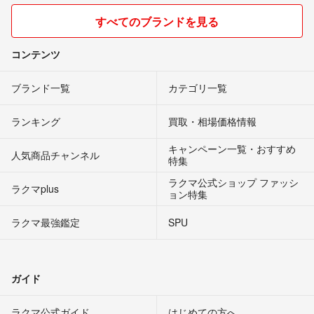
早速のお返事ありがとうございます。
すべてのブランドを見る
今、少し迷っているところです。
購入に気持ちが傾き、まだ売り切れていなければ、再度ご連絡させて
コンテンツ
いただきます。
n7b
- 約8年前
ブランド一覧
カテゴリ一覧
返信ありがとうございます。
ランキング
買取・相場価格情報
64bitです。
キャンペーン一覧・おすすめ
人気商品チャンネル
特集
みなとや
- 約8年前
出品者
ラクマ公式ショップ ファッシ
ラクマplus
ョン特集
お返事ありがとうございます。
システムは64bitでしょうか？32bitでしょうか？
ラクマ最強鑑定
SPU
n7b
- 約8年前
おはようございます。
ガイド
大幅な値下げは出来ませんが、多少な値引きはさせて頂きます。
ラクマ公式ガイド
はじめての方へ