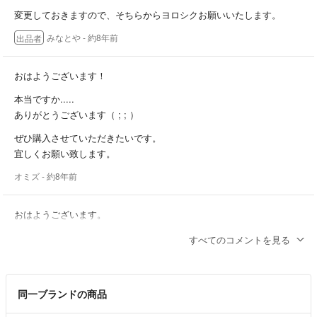
変更しておきますので、そちらからヨロシクお願いいたします。
■重量：約１.３㎏
みなとや
- 約8年前
出品者
■付属品：ACアダプタ、電源コード
おはようございます！
本当ですか.....
ありがとうございます（ ; ; ）
ぜひ購入させていただきたいです。
宜しくお願い致します。
オミズ
- 約8年前
おはようございます。
よろしいですよ。
すべてのコメントを見る
動作が遅いのは、ご了承ください。
ＨＤＤが温もれば速くなります。
同一ブランドの商品
それでよろしければ、ご返信くださいね。