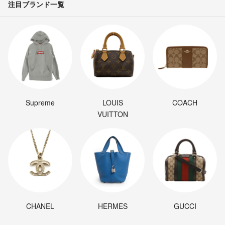
注目ブランド一覧
パソコンに詳しくなく...質問ばかりで申し訳ありません（ ; ; ）
オミズ
- 約8年前
こんばんは、コメント失礼致します。
こちら音楽取り込んだり、ネット繋いだり、DVD見たりなどは可能で
しょうか？、
又、壊れてるPCのハードディスク？を取り出してデータ移行も可能で
しょうか？
Supreme
LOUIS
COACH
VUITTON
オミズ
- 約8年前
ありがとうございます。
ご存知の事と思いますが、手数料の関係で掲載は明日中とさせて頂い
ております。
ご検討の程、ヨロシクお願いいたします。
みなとや
- 約8年前
出品者
CHANEL
HERMES
GUCCI