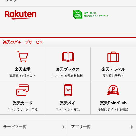
そんなに重くはナイと思います。
サクサクとは行えないかも知れませんが？
みなとや
- 約8年前
出品者
インターネットで検索したりするときに、重いということですか？
楽天のグループサービス
mansan
- 約8年前
楽天市場
楽天ブックス
楽天トラベル
商品数は1億点以上
いつでも全品送料無料
簡単宿泊予約！
楽天カード
楽天ペイ
楽天PointClub
スマホでカンタン申込
スマホをお財布に
手軽にポイントを確認
サービス一覧
アプリ一覧