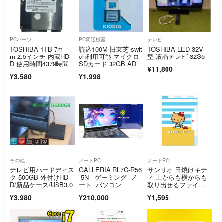
PCパーツ
PC周辺機器
テレビ
TOSHIBA 1TB 7m
読込100M 旧東芝 swit
TOSHIBA LED 32V
m 2.5インチ 内蔵HD
ch利用可能 マイクロ
型 液晶テレビ 32S5
D 使用時間4379時間
SDカード 32GB AD
¥11,800
¥3,580
¥1,998
その他
ノートPC
ノートPC
テレビ用ハードディス
GALLERIA RL7C-R56
サンリオ 日焼けキテ
ク 500GB 外付けHD
-5N ゲーミング ノ
ィ 上からも横からも
D/新品ケース/USB3.0
ート パソコン
取り出せるファイ
ル サマー 文具 Sanrio
¥3,980
¥210,000
¥1,595