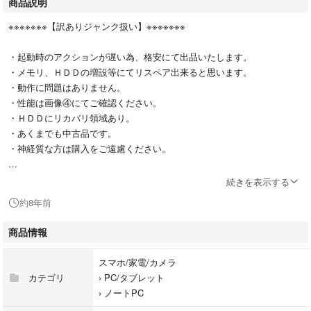
商品説明
※※※※※※※【訳ありジャンク扱い】※※※※※※※
・起動時のアクションが遅い為、格安にて出品いたします。
・メモリ、ＨＤＤの増設等にてリスペア出来ると思います。
・動作に問題はありません。
・性能は画像④にてご確認ください。
・ＨＤＤにリカバリ領域あり。
・あくまでも中古品です。
・神経質な方は購入をご遠慮ください。
※※※※※※※※※※※※※※※※※※※※※※※※※※※※※※※※※
続きを表示する
約8年前
◇薄型／軽量
◇Windows 10 Pro（認証済み）
商品情報
◇Windows 7 Proよりインストール変更
◇13.3型ワイド
スマホ/家電/カメラ
◇Wi-Fi
カテゴリ
›
PC/タブレット
◇指紋認証機能
›
ノートPC
◇ＤＶＤスーパーマルチ