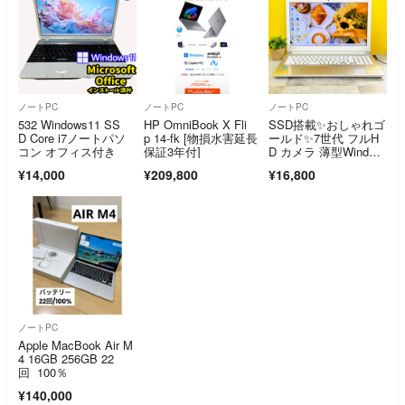
ノートPC
ノートPC
ノートPC
532 Windows11 SS
HP OmniBook X Fli
SSD搭載✨おしゃれゴ
D Core i7ノートパソ
p 14-fk [物損水害延長
ールド✨7世代 フルH
コン オフィス付き
保証3年付]
D カメラ 薄型Window
s11
¥14,000
¥209,800
¥16,800
ノートPC
Apple MacBook Air M
4 16GB 256GB 22
回 100％
¥140,000