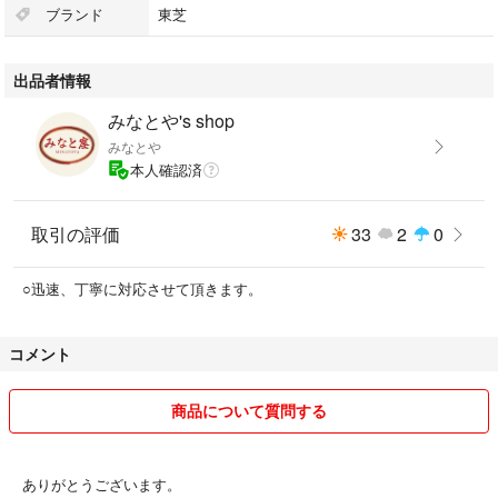
◇ＤＶＤ再生、編集ソフトインストール済み
ブランド
東芝
◇バッテリーのみで２～３時間駆動
◇液晶は良好、綺麗です。
出品者情報
◇キーボードに文字消え等なし
◇天板にスレ等あります。
みなとや's shop
◇Office2007Pro／60日間お試し試用版
みなとや
（8月31日まで認証～）
本人確認済
ーーーーーーー【製品詳細】ーーーーーーー
取引の評価
33
2
0
■品名：dynabook RX 3 TM226Y/3HD
○迅速、丁寧に対応させて頂きます。
■モデルネーム：PORTEGE R 700 Series
コメント
■プロダクトキー：裏面に記載（7Pro）
商品について質問する
■ＨＤＤ：１６０GB
■メモリー：２GB
ありがとうございます。