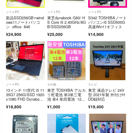
ノートPC
ノートPC
ノートPC
新品SSD256GB⭐️wind
東芝dynabook G83/ H
S342 TOSHIBAノート
ows11ノートパソコ
S Core i5 2.40GHz/8G
パソコンi5 SSD500G
ン office 846
B/SSD256GB
高速Win11オフィス
¥24,900
¥25,000
¥14,900
ノートPC
その他
テレビ
13インチ 11世代 i5 11
東芝 TOSHIBA アルカ
東芝 液晶テレビ 24V
35G7 256G/SSD 1920
リ乾電池 単3単三電
型 2021年製 外付けH
x1080 FHD Dynaboo
池 単4 単四電池 12.1
DD録対応
k 東芝 G83HU
2
¥18,800
¥1,000
¥19,400