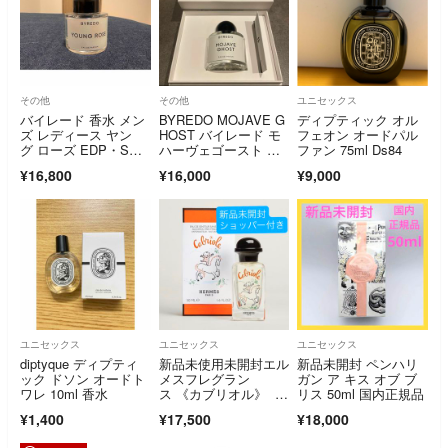
その他
その他
ユニセックス
バイレード 香水 メン
BYREDO MOJAVE G
ディプティック オル
ズ レディース ヤン
HOST バイレード モ
フェオン オードパル
グ ローズ EDP・SP 5
ハーヴェゴースト オ
ファン 75ml Ds84
0ml 香水 フレグラン
ードパルファム
¥16,800
¥16,000
¥9,000
ス バレンタイン202
5 ギフト Y
ユニセックス
ユニセックス
ユニセックス
diptyque ディプティ
新品未使用未開封エル
新品未開封 ペンハリ
ック ドソン オードト
メスフレグラン
ガン ア キス オブ ブ
ワレ 10ml 香水
ス 《カブリオル》 50
リス 50ml 国内正規品
ml
¥1,400
¥17,500
¥18,000