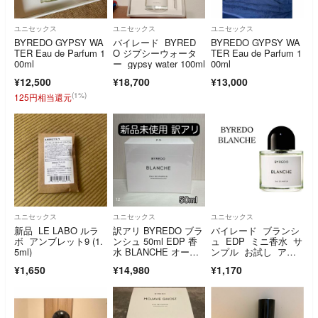
ユニセックス
ユニセックス
ユニセックス
BYREDO GYPSY WA
バイレード BYRED
BYREDO GYPSY WA
TER Eau de Parfum 1
O ジプシーウォータ
TER Eau de Parfum 1
00ml
ー gypsy water 100ml
00ml
¥12,500
¥18,700
¥13,000
(1%)
125円相当還元
ユニセックス
ユニセックス
ユニセックス
新品 LE LABO ルラ
訳アリ BYREDO ブラ
バイレード ブランシ
ボ アンブレット9 (1.
ンシュ 50ml EDP 香
ュ EDP ミニ香水 サ
5ml)
水 BLANCHE オード
ンプル お試し アト
パルファム 日本語表
マイザー
¥1,650
¥14,980
¥1,170
記 バイレード