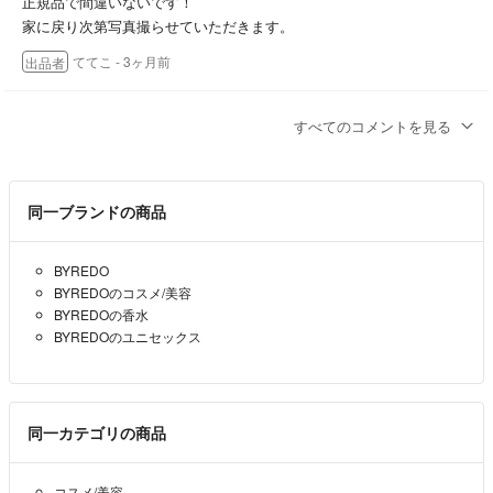
正規品で間違いないです！
家に戻り次第写真撮らせていただきます。
ててこ
- 3ヶ月前
出品者
もう少し水平な位置から写真撮っていただけますか？
すべてのコメントを見る
残量が把握できません。
後、もちろん正規品で間違いないでしょうか？
なおぽん
- 3ヶ月前
同一ブランドの商品
10000¥で大丈夫でしょうか？
BYREDO
BYREDOのコスメ/美容
bb_3004
- 3ヶ月前
BYREDOの香水
BYREDOのユニセックス
同一カテゴリの商品
コスメ/美容