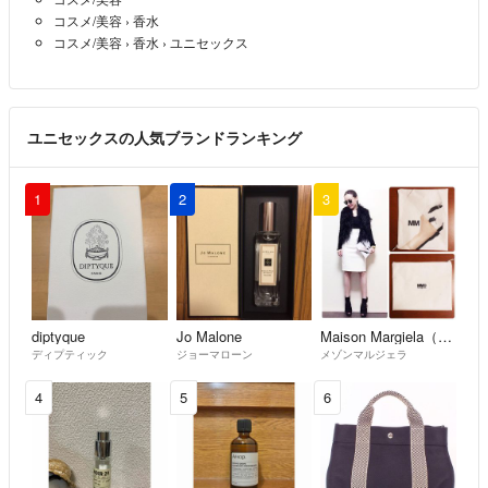
コスメ/美容
›
香水
コスメ/美容
›
香水
›
ユニセックス
ユニセックスの人気ブランドランキング
1
2
3
diptyque
Jo Malone
Maison Margiela（旧Maison Martin Margiela）
ディプティック
ジョーマローン
メゾンマルジェラ
4
5
6