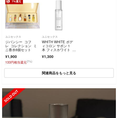
7%還元
ユニセックス
ユニセックス
ジバンシー コフ
WHITH WHITE ボデ
レ コレクション ミ
ィコロン サボン 1
ニ香水6個セット
本 フィスホワイト ボ
ディ フレグランス
¥1,900
¥1,300
(7%)
133円相当還元
関連商品をもっと見る
SOLD OUT