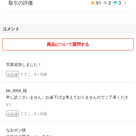
取引の評価
91
2
3
コメント
商品について質問する
写真追加しました！
ててこ
- 3ヶ月前
出品者
bb_3004_様
申し訳ございません。お値下げは考えておりませんのでご了承くださ
い。
ててこ
- 3ヶ月前
出品者
なおポン様