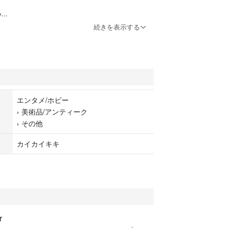
φ
ン、
続きを表示する
バー入りポスター作品
す。
エンタメ/ホビー
›
美術品/アンティーク
›
その他
カイカイキキ
r