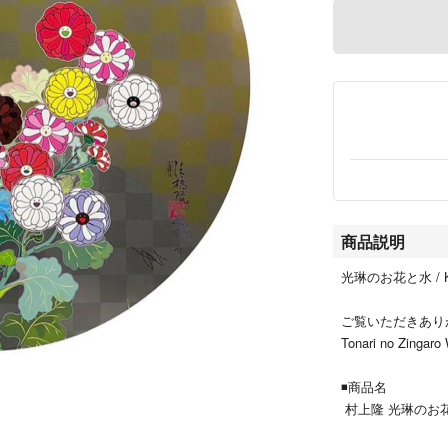
商品説明
光琳のお花と水 / Kōri
ご覧いただきあり
Tonari no Zi
◾️商品名
村上隆 光琳のお花と水 /