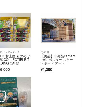
ox/デッキ/パック
その他
BOX 村上隆 もののけ
【美品】非売品carhart
都 COLLECTIBLE T
t wip ポスター スケー
ADING CARD
トボード アート
6,000
¥1,300