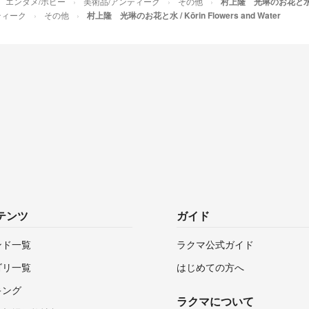
エンタメ/ホビー
美術品/アンティーク
その他
村上隆 光琳のお花と水 / Kō
ティーク
その他
村上隆 光琳のお花と水 / Kōrin Flowers and Water
テンツ
ガイド
ンド一覧
ラクマ公式ガイド
ゴリ一覧
はじめての方へ
キング
ラクマについて