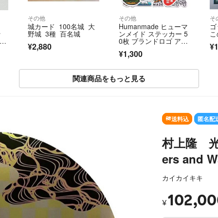
その他
その他
そ
城カード 100名城 大
Humanmade ヒューマ
ゴ
ッ
野城 3種 百名城
ンメイド ステッカー 5
こ
 タ
0枚 ブランドロゴ アパ
¥2,880
¥1
レル
¥1,300
関連商品をもっと見る
送料込
匿名配
村上隆 光琳
ers and W
カイカイキキ
102,00
¥