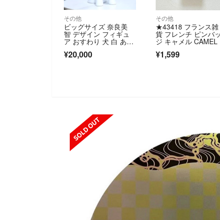
その他
その他
ビッグサイズ 奈良美
★43418 フランス雑
智 デザイン フィギュ
貨 フレンチ ピンバ
ア おすわり 犬 白 あお
ジ キャメル CAMEL
もり犬 アート 置物 大
バコ
¥20,000
¥1,599
きい オブジェ
SOLD OUT