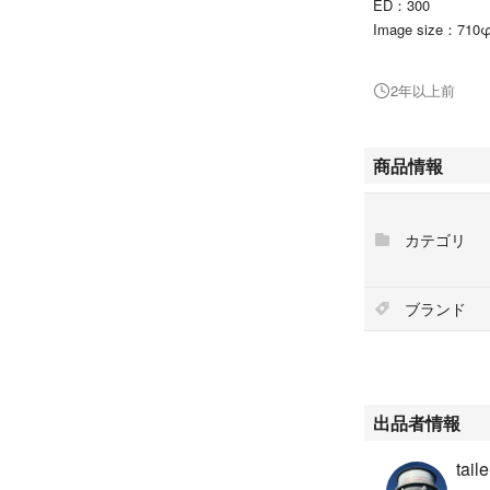
ED：300
Image size：710
村上隆氏直筆サイ
エディションナン
2年以上前
即購入可能です。
即日発送いたしま
商品情報
カテゴリ
ブランド
出品者情報
taile