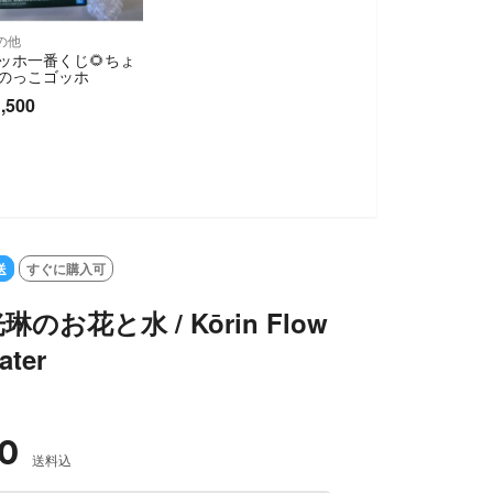
の他
ッホ一番くじ🌻ちょ
のっこゴッホ
,500
送
すぐに購入可
のお花と水 / Kōrin Flow
ater
0
送料込