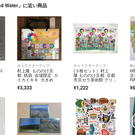
and Water」に近い商品
キャラクターグッズ
キャラクターグッズ
B
ス
村上隆 もののけ京
(３枚セット）村上
6
都 紙袋 会場限定 カ
隆 もののけ京都 京都
京
イカイキキ 大きめ
市京セラ美術館 クリア
R
ファイル
¥3,333
¥1,222
¥6