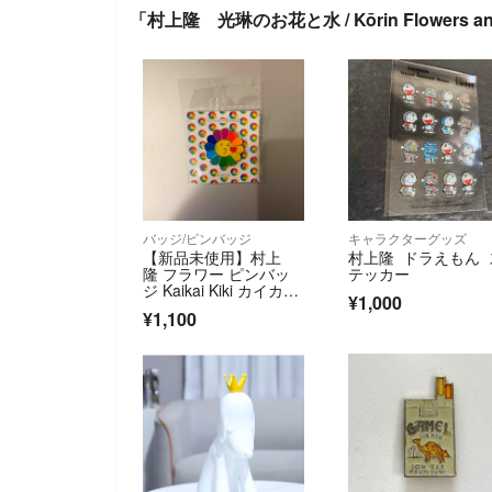
「村上隆 光琳のお花と水 / Kōrin Flowers 
バッジ/ピンバッジ
キャラクターグッズ
【新品未使用】村上
村上隆 ドラえもん 
隆 フラワー ピンバッ
テッカー
ジ Kaikai Kiki カイカイ
¥1,000
キキ
¥1,100