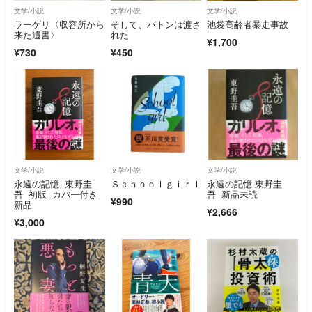
文学/小説
文学/小説
文学/小説
ラーゲリ〈収容所から
そして、バトンは渡さ
池袋高齢者暴走事故
来た遺書〉
れた
¥1,700
¥730
¥450
文学/小説
文学/小説
文学/小説
永遠の記憶 東野圭
Ｓｃｈｏｏｌｇｉｒｌ
永遠の記憶 東野圭
吾 初版 カバー付き
吾 新品未読
¥990
新品
¥2,666
¥3,000