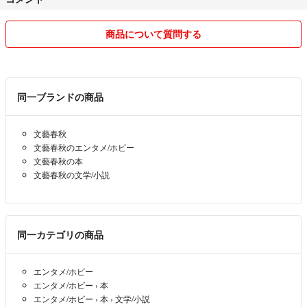
違うお品物が届いなど完全に、こちらに非がある場合は、この限りでは
ありません。
商品について質問する
その様な場合は、評価の前にメッセージで、ご連絡ください。
誠意を持って対応させて頂きます。
評価0、プロフィール記載なしの方とのお取り引きは、お断りする場合
同一ブランドの商品
があります。
文藝春秋
同梱希望や疑問は、お気軽にコメントでお尋ねください。
文藝春秋のエンタメ/ホビー
文藝春秋の本
梱包に再利用の資材を使う事があります。
文藝春秋の文学/小説
ご理解ご了承の程、宜しくお願い致します。
最後まで、お読み頂き感謝致します<(_ _*)>
同一カテゴリの商品
エンタメ/ホビー
エンタメ/ホビー
›
本
エンタメ/ホビー
›
本
›
文学/小説