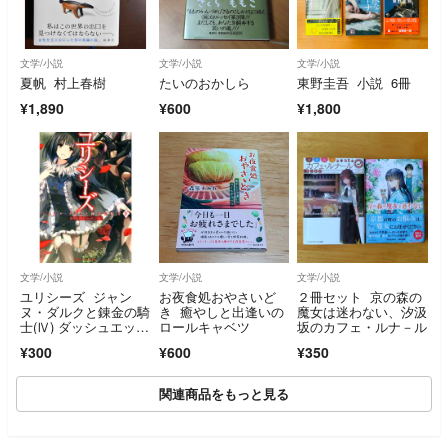
文学/小説
文学/小説
文学/小説
夏帆 村上春樹
たいのおかしら
東野圭吾 小説 6冊
¥1,890
¥600
¥1,800
文学/小説
文学/小説
文学/小説
ユリシーズ ジャン
お夜食処おやさいど
２冊セット 京の森の
ヌ・ダルクと錬金の騎
き 癒やしと出逢いの
魔女は迷わない、汐汲
士(Ⅳ) ダッシュエック
ロールキャベツ
坂のカフェ・ルナ－ル
ス文庫／春日みかげ
¥300
¥600
¥350
(著者),メロントマリ
関連商品をもっと見る