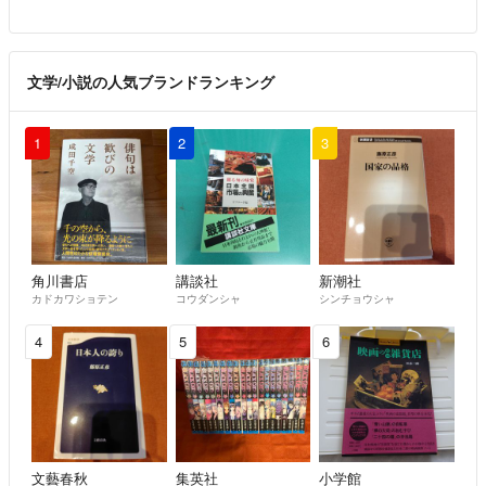
文学/小説の人気ブランドランキング
1
2
3
角川書店
講談社
新潮社
カドカワショテン
コウダンシャ
シンチョウシャ
4
5
6
文藝春秋
集英社
小学館