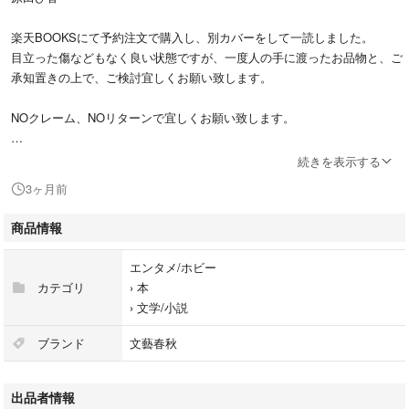
楽天BOOKSにて予約注文で購入し、別カバーをして一読しました。
目立った傷などもなく良い状態ですが、一度人の手に渡ったお品物と、ご
承知置きの上で、ご検討宜しくお願い致します。
NOクレーム、NOリターンで宜しくお願い致します。
#原田ひ香
続きを表示する
#エンタメ/ホビー
3ヶ月前
#本
#文学/小説
商品情報
#BOOK
エンタメ/ホビー
カテゴリ
›
本
›
文学/小説
ブランド
文藝春秋
出品者情報