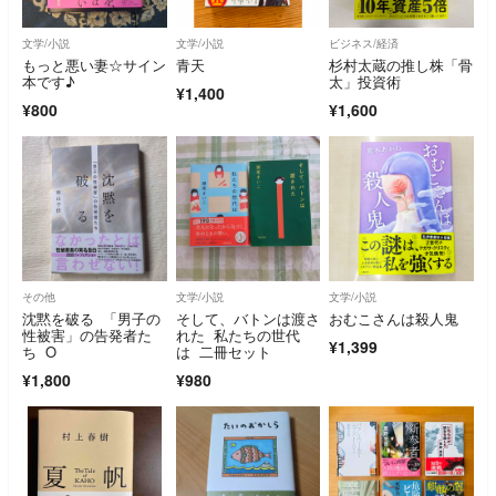
文学/小説
文学/小説
ビジネス/経済
もっと悪い妻☆サイン
青天
杉村太蔵の推し株「骨
本です♪
太」投資術
¥1,400
¥800
¥1,600
その他
文学/小説
文学/小説
沈黙を破る 「男子の
そして、バトンは渡さ
おむこさんは殺人鬼
性被害」の告発者た
れた 私たちの世代
¥1,399
ち O
は 二冊セット
¥1,800
¥980