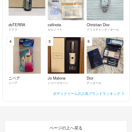
doTERRA
cellnote.
Christian Dior
ドテラ
セルノート
クリスチャンディオール
4
5
6
ニベア
Jo Malone
Dior
ニベア
ジョーマローン
ディオール
ボディクリームの人気ブランドランキング
ページの上へ戻る