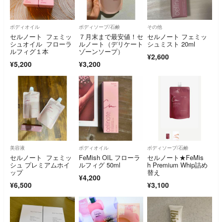
ボディオイル
ボディソープ/石鹸
その他
セルノート フェミッ
７月末まで最安値！セ
セルノート フェミッ
シュオイル フローラ
ルノート（デリケート
シュミスト 20ml
ルフィグ１本
ゾーンソープ）
¥2,600
¥5,200
¥3,200
美容液
ボディオイル
ボディソープ/石鹸
セルノート フェミッ
FeMish OIL フローラ
セルノート★FeMis
シュ プレミアムホイ
ルフィグ 50ml
h Premium Whip詰め
ップ
替え
¥4,200
¥6,500
¥3,100