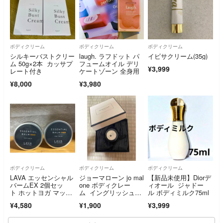
ボディクリーム
ボディクリーム
ボディクリーム
シルキーバストクリー
laugh. ラフドット パ
イビサクリーム(35g)
ム 50g×2本 カッサプ
フュームオイル デリ
¥3,999
レート付き
ケートゾーン 全身用
¥8,000
¥3,980
ボディクリーム
ボディクリーム
ボディクリーム
LAVA エッセンシャル
ジョーマローン jo mal
【新品未使用】Diorデ
バームEX 2個セッ
one ボディクレー
ィオール ジャドー
ト ホットヨガ マッサ
ム イングリッシュペ
ル ボディミルク75ml
ージバーム
アー
¥4,580
¥1,900
¥3,999