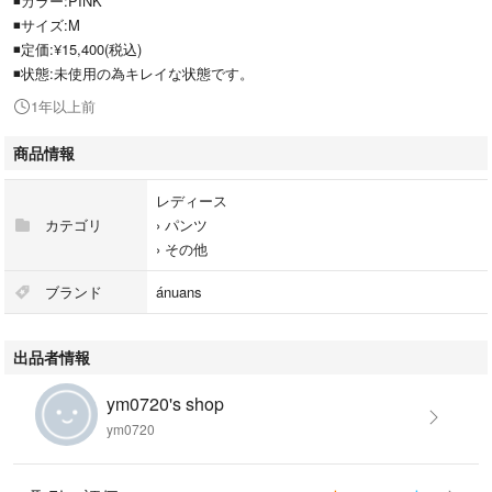
◾️カラー:PINK
◾️サイズ:M
◾️定価:¥15,400(税込)
◾️状態:未使用の為キレイな状態です。
1年以上前
商品情報
レディース
カテゴリ
›
パンツ
›
その他
ブランド
ánuans
出品者情報
ym0720's shop
ym0720