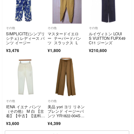
その他
その他
その他
SIMPLICITE(シンプリ
マスタードイエロ
ルイヴィトン LOUI
シテェ) レディース パ
ー テーパードパン
S VUITTON FUPX49
ンツ イージー
ツ スラックス L
C11 ジーンズ
¥3,476
¥1,800
¥210,600
その他
その他
IENA イエナ パンツ
美品 yori ヨリ リネン
（その他） M 白 【古
ブレンド イージーパ
着】【中古】【送料無
ンツ YR1822-004S
料】
P サイズ38 ブラウ
¥3,600
¥4,399
ン レディース 古着 中
古 USED