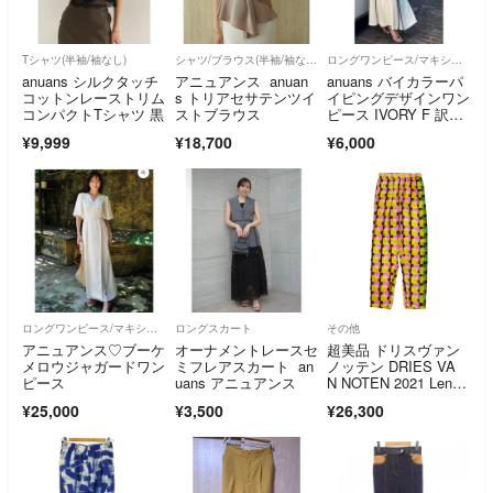
Tシャツ(半袖/袖なし)
シャツ/ブラウス(半袖/袖なし)
ロングワンピース/マキシワンピース
anuans シルクタッチ
アニュアンス anuan
anuans バイカラーパ
コットンレーストリム
s トリアセサテンツイ
イピングデザインワン
コンパクトTシャツ 黒
ストブラウス
ピース IVORY F 訳あ
り
¥9,999
¥18,700
¥6,000
ロングワンピース/マキシワンピース
ロングスカート
その他
アニュアンス♡ブーケ
オーナメントレースセ
超美品 ドリスヴァン
メロウジャガードワン
ミフレアスカート an
ノッテン DRIES VA
ピース
uans アニュアンス
N NOTEN 2021 LenLy
e コラボ 幾何学 プリ
¥25,000
¥3,500
¥26,300
ント 総柄 テーパー
ド パンツ サイズ36 レ
ディース