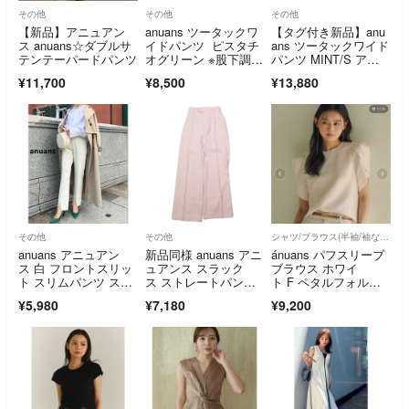
その他
その他
その他
【新品】アニュアン
anuans ツータックワ
【タグ付き新品】anu
ス anuans☆ダブルサ
イドパンツ ピスタチ
ans ツータックワイド
テンテーパードパンツ
オグリーン ※股下調整
パンツ MINT/S アニ
あり
ュアンス
¥11,700
¥8,500
¥13,880
その他
その他
シャツ/ブラウス(半袖/袖なし)
anuans アニュアン
新品同様 anuans アニ
ánuans パフスリーブ
ス 白 フロントスリッ
ュアンス スラック
ブラウス ホワイ
ト スリムパンツ スト
ス ストレートパン
ト F ペタルフォルム
レッチ 美脚
ツ ロング ピンタッ
スリーブブラウス
¥5,980
¥7,180
¥9,200
ク センタープレ
ス S ピンク レディー
ス 古着 中古 USED