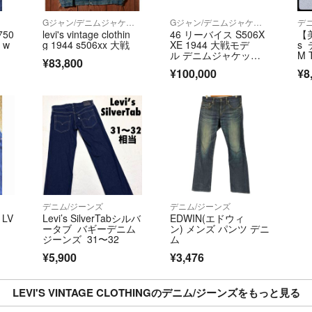
Gジャン/デニムジャケット
Gジャン/デニムジャケット
デ
50
levi's vintage clothin
46 リーバイス S506X
【美
 w
g 1944 s506xx 大戦
XE 1944 大戦モデ
s
ル デニムジャケット X
M 
¥83,800
XL
品
¥100,000
¥8
チ
フ
デニム/ジーンズ
デニム/ジーンズ
 LV
Levi’s SilverTabシルバ
EDWIN(エドウィ
ータブ バギーデニム
ン) メンズ パンツ デニ
ジーンズ 31〜32
ム
¥5,900
¥3,476
LEVI'S VINTAGE CLOTHINGのデニム/ジーンズをもっと見る