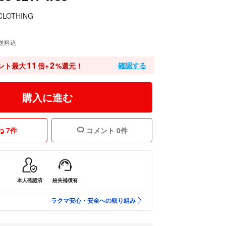
 CLOTHING
送料込
11
2
確認する
ント最大
倍+
%還元！
購入に進む
 7件
コメント 0件
本人確認済
紛失補償有
ラクマ安心・安全への取り組み