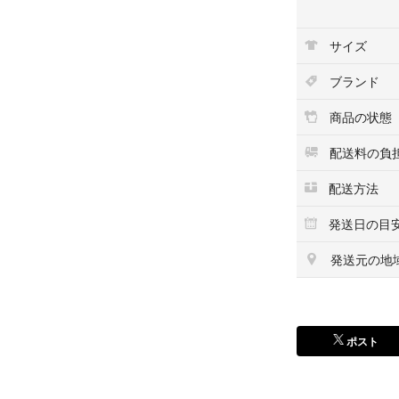
ヒゲ落ち髭や膝裏
サイズ
よく
程よく履き込まれ
ブランド
古着である事をご
商品の状態
シンゾーン アパ
配送料の負
USA製 LVC ロ
配送方法
ジャンティーク
RRL / ダブルア
発送日の目
POLO RALPH L
発送元の地
ポロ・ラルフロ
PENDLETON 
ドゥーズィエムク
アーツ&サイエン
ポスト
redone RE/DON
などお好きな方に