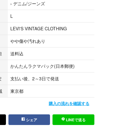
›
デニム/ジーンズ
のハチノスの加工や少し汚れた感じの加工もカッコ
L
ていていい感じです
LEVI'S VINTAGE CLOTHING
理解の上ご購入お願い致します
やや傷や汚れあり
ルトモン
担
送料込
ンハーマン
かんたんラクマパック(日本郵便)
ールエル
安
支払い後、2～3日で発送
AUREN
域
東京都
ーレン
ペンドルトン
購入の流れを確認する
ラス
ス
シェア
LINEで送る
E リダン
オススメです