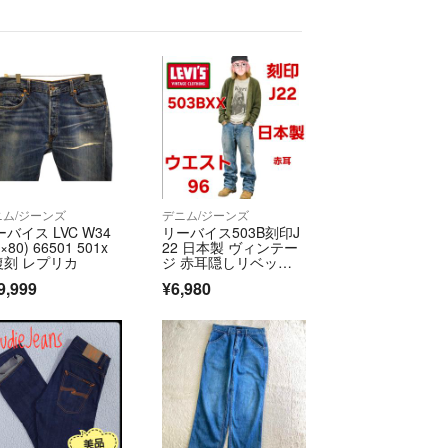
ニム/ジーンズ
デニム/ジーンズ
バイス LVC W34
リーバイス503B刻印J
9×80) 66501 501x
22 日本製 ヴィンテー
 復刻 レプリカ
ジ 赤耳隠しリベット3
4
9,999
¥6,980