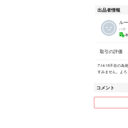
他にも
オールドリーバイ
出品者情報
USA製 ビッグE B
シングルステッチ
ルーハ
517 646 684
ハチ
ブーツカット ベ
フレアデニム フ
レディースモデ
取引の評価
レディースサイズ
ヴィンテージ ビ
出品しています
7\14-15不在の
是非ご覧ください
すみません。よろ
コメント