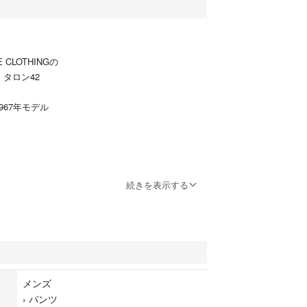
GE CLOTHINGの
 タロン42
年1967年モデル
続きを表示する
承下さい
時から裾が
メンズ
ットオフ
›
パンツ
態でした