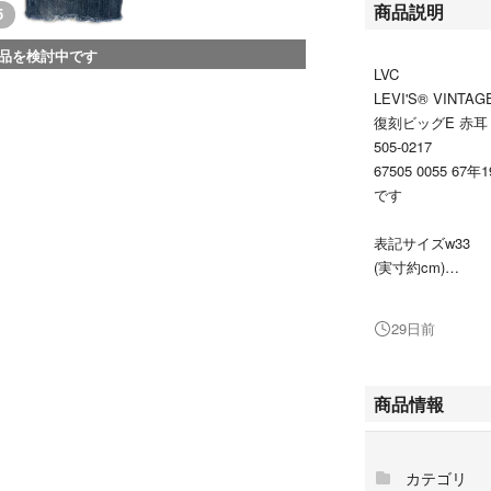
商品説明
5
品を検討中です
LVC
LEVI'S® VINTA
復刻ビッグE 赤耳
505-0217
67505 0055 67
です
表記サイズw33
(実寸約cm)
ウエスト41
前股上28
29日前
股下73
裾幅19
多少の誤差はご了
商品情報
古着屋さんで購入
フレイドヘム カ
カテゴリ
切りっぱなしの状