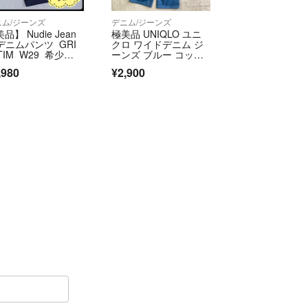
ニム/ジーンズ
デニム/ジーンズ
品】 Nudie Jean
極美品 UNIQLO ユニ
 デニムパンツ GRI
クロ ワイドデニム ジ
TIM W29 希少
ーンズ ブルー コット
 オレンジステッ
ン W29
,980
¥2,900
 セルビッチ ボタン
ライ