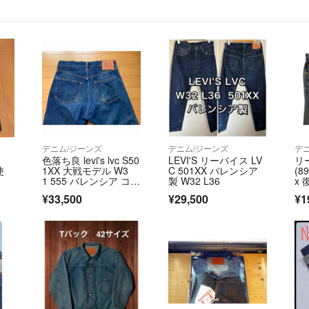
デニム/ジーンズ
デニム/ジーンズ
デ
色落ち良 levi's lvc S50
LEVI'S リーバイス LV
リー
使
1XX 大戦モデル W3
C 501XX バレンシア
(8
1 555 バレンシア コー
製 W32 L36
x
ンミルズ リーバイス 9
¥33,500
¥29,500
¥1
0s復刻 デニム