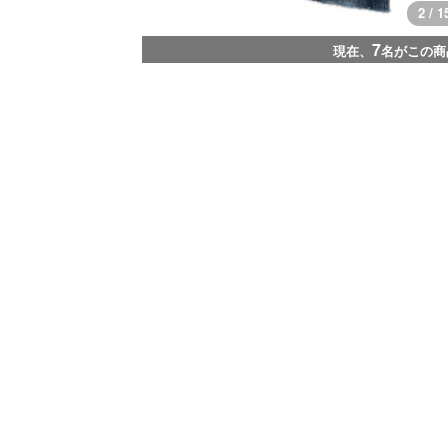
3 / 1
7
現在、
名がこの商