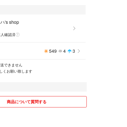
スの
IGE 赤耳
's shop
ルボトム ベルボ
本人確認済
レアジーンズ
ル
549
4
3
 の
ンテージ デニムを
為発送できません
しくお願い致します
商品について質問する