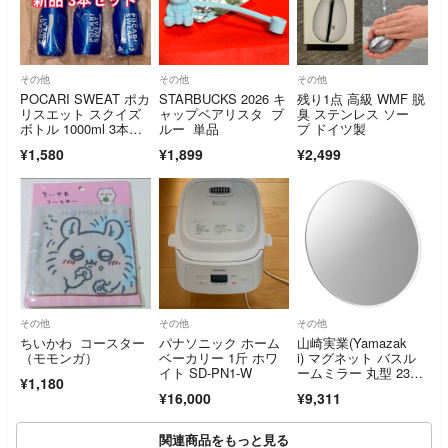
その他
その他
その他
POCARI SWEAT ポカ
STARBUCKS 2026 キ
残り1点 高級 WMF 脱
リスエット スクイズ
ャップベアリスタ ブ
臭 ステンレス ソー
ボトル 1000ml 3本セ
ルー 単品
プ ドイツ製
ット 新品
¥1,580
¥1,899
¥2,499
その他
その他
その他
ちいかわ コースター
パナソニック ホーム
山崎実業(Yamazak
（モモンガ）
ベーカリー 1斤 ホワ
i) マグネット バスル
イト SD-PN1-W
ームミラー 丸型 23c
¥1,180
m ホワ
¥16,000
¥9,311
関連商品をもっと見る