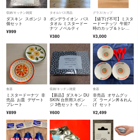
収納/キッチン雑貨
タオル/バス用品
グラス/カップ
ダスキン スポンジ 3
ポンデライオン バス
【値下げ不可】ミスタ
個セット
タオル ミスタードー
ードーナッツ 午前7
ナツ ノベルティ
時のカップ＆トレ
¥999
イ 2客セット 1989
¥380
¥3,000
年 Mister Donut 平成
レトロ 非売品
食器
収納/キッチン雑貨
食器
ミスタードーナツ 非
【新品】ダスキン DU
非売品 オサムグッ
売品 お皿 デザート
SKIN 台所用スポン
ズ ラーメン丼＆れん
プレート
ジ 3色セット モノト
げ セット
ーン
¥899
¥600
¥2,499