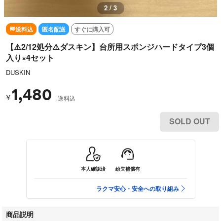
2 / 3
送料込
匿名配送
すぐに購入可
【⚠️2/12処分⚠️ダスキン】台所用スポンジハードタイプ3個
入り×4セット
DUSKIN
1,480
¥
送料込
SOLD OUT
本人確認済
紛失補償有
ラクマ安心・安全への取り組み
商品説明