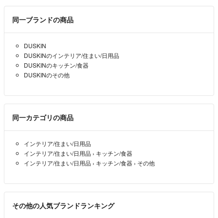
封筒で梱包
必要に応じて段ボール、または、ぷちぷちを使用
同一ブランドの商品
ゆうパケットプラス、ゆうパック：
DUSKIN
ぷちぷち、または、段ボールで梱包
DUSKINのインテリア/住まい/日用品
DUSKINのキッチン/食器
※お値段交渉をお断りする商品もございます。
DUSKINのその他
※お値段交渉させていただきますが、
トラブルを防ぐために
大きなお値下げはいたしません。
同一カテゴリの商品
自宅に猫がおりますが、
猫用品以外は戸棚に保管しております。
インテリア/住まい/日用品
インテリア/住まい/日用品
›
キッチン/食器
細心の注意を払って
インテリア/住まい/日用品
›
キッチン/食器
›
その他
猫の毛がついていないかどうか
確認しておりますが、
猫に対して不快な気持ちのある方
その他の人気ブランドランキング
猫アレルギーをお持ちの方は