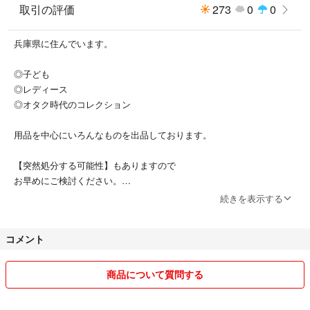
取引の評価
273
0
0
兵庫県に住んでいます。
◎子ども
◎レディース
◎オタク時代のコレクション
用品を中心にいろんなものを出品しております。
【突然処分する可能性】もありますので
お早めにご検討ください。
続きを表示する
まとめてご購入を希望される方は
コメントにてお知らせください。
コメント
送料を計算いたします。
すべて簡易包装にて発送いたします。
商品について質問する
ゆうパケット（3cm以内に収まるもの）：