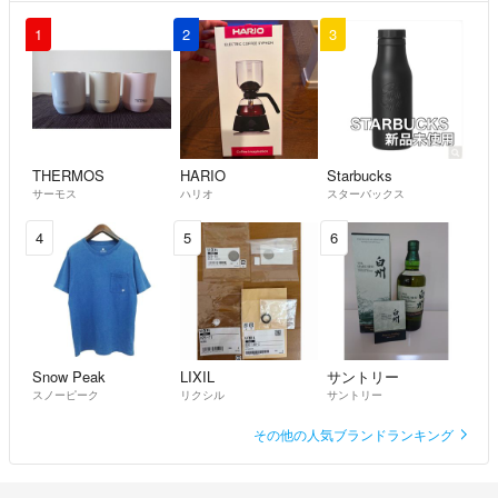
慎重にご検討くださいますよう
1
2
3
お願い申し上げます。
必要な方の元へ商品が届くよう
皆さまとの出逢いを楽しみに出品しております。
よろしくお願いします☺️🌟
THERMOS
HARIO
Starbucks
サーモス
ハリオ
スターバックス
4
5
6
Snow Peak
LIXIL
サントリー
スノーピーク
リクシル
サントリー
その他の人気ブランドランキング