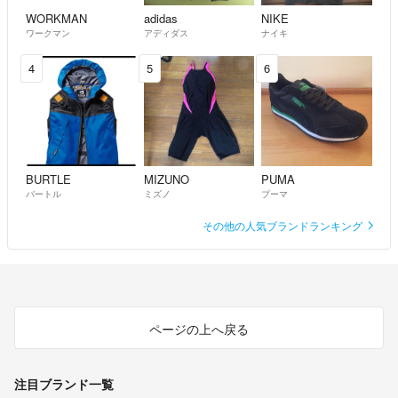
す。
WORKMAN
adidas
NIKE
ワークマン
アディダス
ナイキ
4
5
6
BURTLE
MIZUNO
PUMA
バートル
ミズノ
プーマ
その他の人気ブランドランキング
ページの上へ戻る
注目ブランド一覧