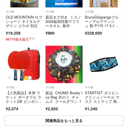
その他
その他
その他
OLD MOUNTAIN ロブ
新品タグ付き ミズノ
BrunoDelgrangeブル
ショーツ ネイタルデ
2026超高性能マフラ
ーノデルグランジ
ザイン コラボ 別注
ータオル 新作
ュ 鞍 P175 17.5イン
チ 4A4 ブラック 純正
¥19,358
¥980
¥228,000
カバー・鐙・スタンド
付き
(5%)
967円相当還元
その他
その他
その他
【人気商品】卓球 ラ
新品 CHUMS Booby l
STARTIST ダイビン
ケット ポータブル ラ
ce Bag 氷のう チャ
グとシュノーケル マ
ケット2本 ピンポン球
ムス クールダウン f
スク ストラップ 再利
3個 卓球セット
用可能なスキ
¥2,074
¥2,920
¥1,240
関連商品をもっと見る