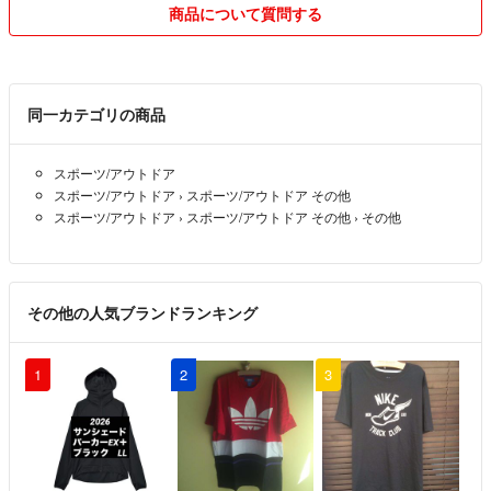
れませんが、できるだけ早めに返信します。翌日になってしまった場合
商品について質問する
は、そっとして頂けると嬉しいです。
商品は、雑貨品ならプチプチ・新聞紙など配送時に壊れないように気を
使います。
同一カテゴリの商品
ケースのある物や、硬い物（道具箱みたいなもの）はプチプチで軽く巻
いただけの簡単な梱包になります。
スポーツ/アウトドア
洋服関係は、透明のビニールに入れた後、紙袋、段ボールにて配送いた
スポーツ/アウトドア
›
スポーツ/アウトドア その他
します。
スポーツ/アウトドア
›
スポーツ/アウトドア その他
›
その他
配送は、土日祝の仕事のお休みの日にさせていただきます。
ペットなし、煙草もすいませんので臭いもないと思います。
その他の人気ブランドランキング
値引きに関しては、良心的な価格設定を考えていますので値引きは致し
ておりません。
1
2
3
プロフィールを最後までお読みいただきありがとうございます。
丁寧な対応をさせていただきますので、どうぞよろしくお願いいたしま