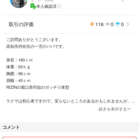
本人確認済
取引の評価
116
0
0
ご訪問ありがとうございます。
高知市内在住の一児のパパです。
身長：160ｃｍ
体重：63ｋｇ
胸囲：96ｃｍ
肩幅：43ｃｍ
RIZINの堀口恭司似のガッチリ体型
ラクマは初心者ですので、至らないところがあるかもしれませんが、温
かい目で見ていただけると嬉しいです
続きを表示する
取り扱っている商品は、雑貨品・服などです。
コメント
仕事と子育てで忙しいので、コメントが遅れてしまうことがあるかもし